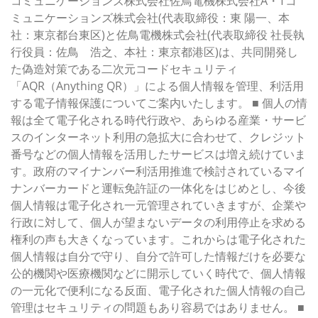
コミュニケーションズ株式会社佐鳥電機株式会社A・Tコ
ミュニケーションズ株式会社(代表取締役：東 陽一、本
社：東京都台東区)と佐鳥電機株式会社(代表取締役 社長執
行役員：佐鳥 浩之、本社：東京都港区)は、共同開発し
た偽造対策である二次元コードセキュリティ
「AQR（Anything QR）」による個人情報を管理、利活用
する電子情報保護についてご案内いたします。 ■ 個人の情
報は全て電子化される時代行政や、あらゆる産業・サービ
スのインターネット利用の急拡大に合わせて、クレジット
番号などの個人情報を活用したサービスは増え続けていま
す。政府のマイナンバー利活用推進で検討されているマイ
ナンバーカードと運転免許証の一体化をはじめとし、今後
個人情報は電子化され一元管理されていきますが、企業や
行政に対して、個人が望まないデータの利用停止を求める
権利の声も大きくなっています。これからは電子化された
個人情報は自分で守り、自分で許可した情報だけを必要な
公的機関や医療機関などに開示していく時代で、個人情報
の一元化で便利になる反面、電子化された個人情報の自己
管理はセキュリティの問題もあり容易ではありません。 ■