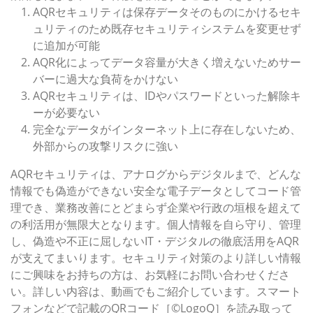
AQRセキュリティは保存データそのものにかけるセキ
ュリティのため既存セキュリティシステムを変更せず
に追加が可能
AQR化によってデータ容量が大きく増えないためサー
バーに過大な負荷をかけない
AQRセキュリティは、IDやパスワードといった解除キ
ーが必要ない
完全なデータがインターネット上に存在しないため、
外部からの攻撃リスクに強い
AQRセキュリティは、アナログからデジタルまで、どんな
情報でも偽造ができない安全な電子データとしてコード管
理でき、業務改善にとどまらず企業や行政の垣根を超えて
の利活用が無限大となります。個人情報を自ら守り、管理
し、偽造や不正に屈しないIT・デジタルの徹底活用をAQR
が支えてまいります。セキュリティ対策のより詳しい情報
にご興味をお持ちの方は、お気軽にお問い合わせくださ
い。詳しい内容は、動画でもご紹介しています。スマート
フォンなどで記載のQRコード［©LogoQ］を読み取って