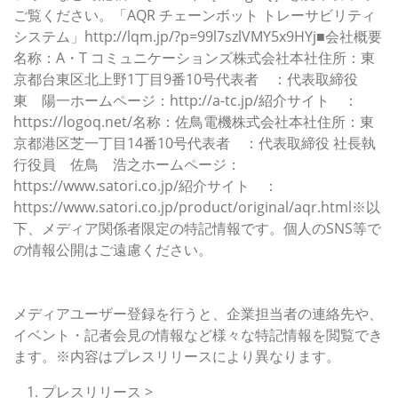
ご覧ください。「AQR チェーンボット トレーサビリティ
システム」http://lqm.jp/?p=99l7szlVMY5x9HYj■会社概要
名称：A・T コミュニケーションズ株式会社本社住所：東
京都台東区北上野1丁目9番10号代表者 ：代表取締役
東 陽一ホームページ：http://a-tc.jp/紹介サイト ：
https://logoq.net/名称：佐鳥電機株式会社本社住所：東
京都港区芝一丁目14番10号代表者 ：代表取締役 社長執
行役員 佐鳥 浩之ホームページ：
https://www.satori.co.jp/紹介サイト ：
https://www.satori.co.jp/product/original/aqr.html※以
下、メディア関係者限定の特記情報です。個人のSNS等で
の情報公開はご遠慮ください。
このプレスリリースには、メディア関係者向けの情報があ
ります。
メディアユーザー登録を行うと、企業担当者の連絡先や、
イベント・記者会見の情報など様々な特記情報を閲覧でき
ます。※内容はプレスリリースにより異なります。
プレスリリース >