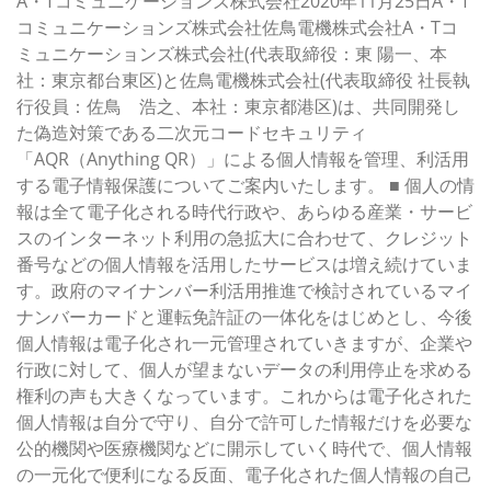
A・Tコミュニケーションズ株式会社2020年11月25日A・T
コミュニケーションズ株式会社佐鳥電機株式会社A・Tコ
ミュニケーションズ株式会社(代表取締役：東 陽一、本
社：東京都台東区)と佐鳥電機株式会社(代表取締役 社長執
行役員：佐鳥 浩之、本社：東京都港区)は、共同開発し
た偽造対策である二次元コードセキュリティ
「AQR（Anything QR）」による個人情報を管理、利活用
する電子情報保護についてご案内いたします。 ■ 個人の情
報は全て電子化される時代行政や、あらゆる産業・サービ
スのインターネット利用の急拡大に合わせて、クレジット
番号などの個人情報を活用したサービスは増え続けていま
す。政府のマイナンバー利活用推進で検討されているマイ
ナンバーカードと運転免許証の一体化をはじめとし、今後
個人情報は電子化され一元管理されていきますが、企業や
行政に対して、個人が望まないデータの利用停止を求める
権利の声も大きくなっています。これからは電子化された
個人情報は自分で守り、自分で許可した情報だけを必要な
公的機関や医療機関などに開示していく時代で、個人情報
の一元化で便利になる反面、電子化された個人情報の自己