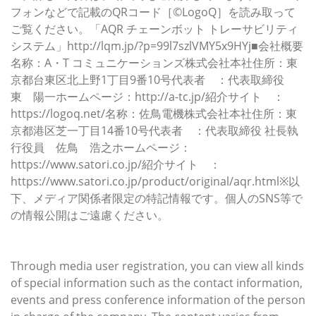
フォンなどで記載のQRコード［©LogoQ］を読み取って
ご覧ください。「AQR チェーンボット トレーサビリティ
システム」http://lqm.jp/?p=99l7szlVMY5x9HYj■会社概要
名称：A・T コミュニケーションズ株式会社本社住所：東
京都台東区北上野1丁目9番10号代表者 ：代表取締役
東 陽一ホームページ：http://a-tc.jp/紹介サイト ：
https://logoq.net/名称：佐鳥電機株式会社本社住所：東
京都港区芝一丁目14番10号代表者 ：代表取締役 社長執
行役員 佐鳥 浩之ホームページ：
https://www.satori.co.jp/紹介サイト ：
https://www.satori.co.jp/product/original/aqr.html※以
下、メディア関係者限定の特記情報です。個人のSNS等で
の情報公開はご遠慮ください。
このプレスリリースには、メディア関係者向けの情報があ
ります。
Through media user registration, you can view all kinds
of special information such as the contact information,
events and press conference information of the person