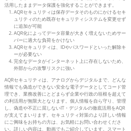
活用したままデータ保護を強化することができます。
AQRセキュリティは保存データそのものにかけるセキ
ュリティのため既存セキュリティシステムを変更せず
に追加が可能
AQR化によってデータ容量が大きく増えないためサー
バーに過大な負荷をかけない
AQRセキュリティは、IDやパスワードといった解除キ
ーが必要ない
完全なデータがインターネット上に存在しないため、
外部からの攻撃リスクに強い
AQRセキュリティは、アナログからデジタルまで、どんな
情報でも偽造ができない安全な電子データとしてコード管
理でき、業務改善にとどまらず企業や行政の垣根を超えて
の利活用が無限大となります。個人情報を自ら守り、管理
し、偽造や不正に屈しないIT・デジタルの徹底活用をAQR
が支えてまいります。セキュリティ対策のより詳しい情報
にご興味をお持ちの方は、お気軽にお問い合わせくださ
い。詳しい内容は、動画でもご紹介しています。スマート