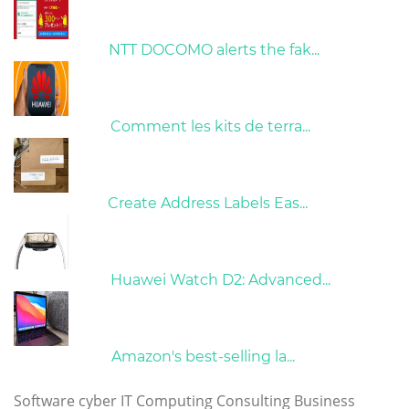
26/10/2022
NTT DOCOMO alerts the fak...
01/06/2022
Comment les kits de terra...
15/05/2023
Create Address Labels Eas...
21/09/2024
Huawei Watch D2: Advanced...
10/04/2022
Amazon's best-selling la...
Tags
Software
cyber
IT
Computing
Consulting
Business