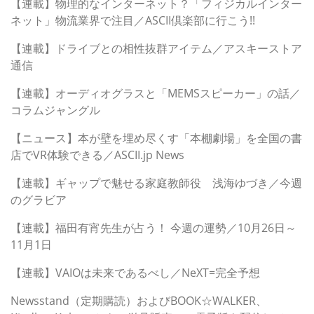
【連載】物理的なインターネット？「フィジカルインター
ネット」物流業界で注目／ASCII倶楽部に行こう!!
【連載】ドライブとの相性抜群アイテム／アスキーストア
通信
【連載】オーディオグラスと「MEMSスピーカー」の話／
コラムジャングル
【ニュース】本が壁を埋め尽くす「本棚劇場」を全国の書
店でVR体験できる／ASCII.jp News
【連載】ギャップで魅せる家庭教師役 浅海ゆづき／今週
のグラビア
【連載】福田有宵先生が占う！ 今週の運勢／10月26日～
11月1日
【連載】VAIOは未来であるべし／NeXT=完全予想
Newsstand（定期購読）およびBOOK☆WALKER、