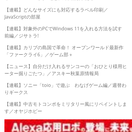
【連載】どんなサイズにも対応するラベル印刷／
JavaScriptの部屋
【連載】対象外のPCでWindows 11を入れる方法を試す
前編／ジサトラ!
【連載】カリブの島国で革命！ オープンワールド最新作
「ファークライ6」／ゲーム部＋
【ニュース】自分だけ入れるサンコーの「おひとり様用ヒ
ーター掘りごたつ」／アスキー秋葉原情報局
【連載】ソニー「toio」で遊ぶ わなげゲーム編／週替わ
りギークス
【連載】中古モトコンポをミリタリー風にリペイントしま
す／オヤジホビー