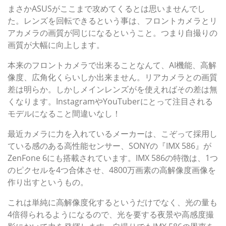
まさかASUSがここまで攻めてくるとは思いませんでし
た。レンズを回転できるという事は、フロントカメラとリ
アカメラの画質が同じになるということ。つまり自撮りの
画質が大幅に向上します。
本来のフロントカメラで出来ることなんて、AI機能、高解
像度、広角化くらいしか出来ません。リアカメラとの画質
差は明らか。しかしメインレンズがを使えればその差は無
くなります。InstagramやYouTuberにとって注目される
モデルになること間違いなし！
最近カメラに力を入れているメーカーは、こぞって採用し
ている感のある高性能センサー、SONYの『IMX 586』が
ZenFone 6にも搭載されています。IMX 586の特徴は、1つ
のピクセルを4つ合体させ、4800万画素の高解像度画像を
作り出すというもの。
これは単純に高解像度化するというだけでなく、光の量も
4倍得られるようになるので、光を要する夜景や高感度撮