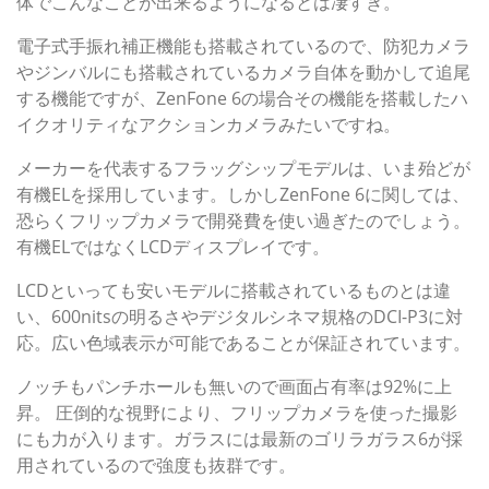
体でこんなことが出来るようになるとは凄すぎ。
電子式手振れ補正機能も搭載されているので、防犯カメラ
やジンバルにも搭載されているカメラ自体を動かして追尾
する機能ですが、ZenFone 6の場合その機能を搭載したハ
イクオリティなアクションカメラみたいですね。
メーカーを代表するフラッグシップモデルは、いま殆どが
有機ELを採用しています。しかしZenFone 6に関しては、
恐らくフリップカメラで開発費を使い過ぎたのでしょう。
有機ELではなくLCDディスプレイです。
LCDといっても安いモデルに搭載されているものとは違
い、600nitsの明るさやデジタルシネマ規格のDCI-P3に対
応。広い色域表示が可能であることが保証されています。
ノッチもパンチホールも無いので画面占有率は92%に上
昇。 圧倒的な視野により、フリップカメラを使った撮影
にも力が入ります。ガラスには最新のゴリラガラス6が採
用されているので強度も抜群です。