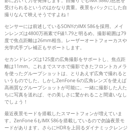
影において力を発揮します。自撮りでもIMX 586の恩恵を
受けられるというのはかなり貴重。夜景をバックにした自
撮りなんて映えそうですよね！
センサーには前述しているSONYのIMX 586を採用。メイ
ンレンズは4800万画素でF値1.79と明るめ。撮影範囲は79
度で焦点距離は26mm相当。レーザーオートフォーカスや
光学式手ブレ補正もサポートします。
セカンドレンズは125度の広角撮影をサポートし、焦点距
離は11mm。これまでスマホで撮影できたフロントカメラ
を使ったグループショットは、とりあえず広角で撮れると
いうものでした。しかしZenFone 6の広角レンズを使えば
高画質なグループショットが可能に。一緒に撮影した人た
ちに写真を送れば、その美しさに驚かれること間違いなし
でしょう！
最近夜景モードを搭載したスマートフォンが増えていま
す。ZenFone 6もIMX 586を搭載しているので勿論夜景モ
ードがあります。さらにHDRを上回るダイナミックレンジ