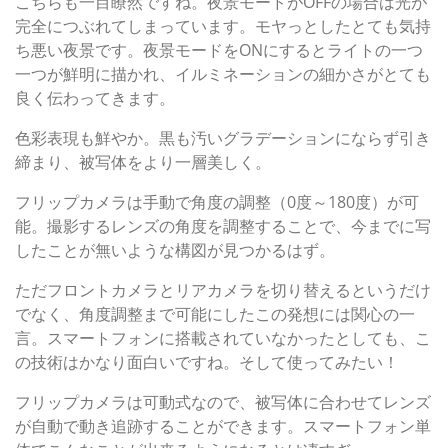
こちらも一目瞭然ですね。夜景モードがOFFの場合は光が
完全につぶれてしまっています。モヤっとしたとても気持
ち悪い夜景です。夜景モードをONにするとライトの一つ
一つが鮮明に描かれ、イルミネーションの細かさがとても
良く伝わってきます。
色彩表現も鮮やか。黒も汚いグラデーションにならず引き
締まり、被写体をより一層美しく。
フリップカメラは手動で角度の調整（0度～180度）が可
能。撮影するレンズの角度を調整することで、今までに写
したことが無いような構図が見つかるはず。
ただフロントカメラとリアカメラを切り替えるというだけ
でなく、角度調整まで可能にしたこの発想には関心の一
言。スマートフォンに搭載されていなかったとしても、こ
の技術はかなり面白いですね。そして使ってみたい！
フリップカメラは可動式なので、被写体に合わせてレンズ
が自動で動き追跡することができます。スマートフォン単