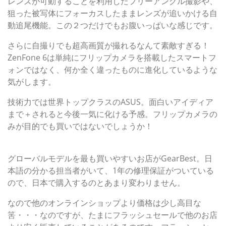
レンズが可動することを利用したフリーアングル撮影や、
狙った被写体にフォーカスしたままレンズが追いかける自
動追尾機能。この２つだけでもお腹いっぱいな感じです。
さらに自撮りでも超高画質が撮れるなんて素敵すぎる！
ZenFone 6は単純にフリップカメラを搭載したスマートフ
ォンではなく、何か全く違ったものに進化しているような
気がします。
技術力では世界トップクラスのASUS。面白いアイディア
まで＋されると今後一気に化ける予感。フリップカメラの
みが目的でも買いではないでしょうか！
ZenFone 6の購入はコチラから
グローバルモデルを最も買いやすいお店がGearBest。日
本語の分かる担当者がいて、1年の修理保証がついている
ので、日本で購入するのとあまり変わりません。
なので他のオンラインショップより価格は少し高目な
筈・・・なのですが、たまにフラッシュセールで他のお店