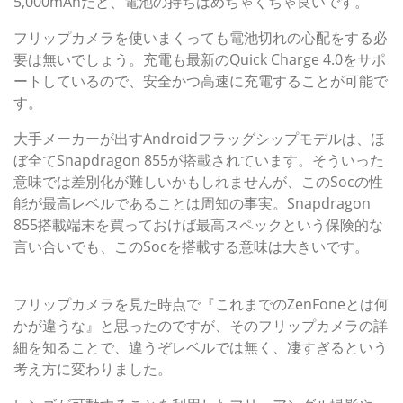
5,000mAhだと、電池の持ちはめちゃくちゃ良いです。
フリップカメラを使いまくっても電池切れの心配をする必
要は無いでしょう。充電も最新のQuick Charge 4.0をサポ
ートしているので、安全かつ高速に充電することが可能で
す。
大手メーカーが出すAndroidフラッグシップモデルは、ほ
ぼ全てSnapdragon 855が搭載されています。そういった
意味では差別化が難しいかもしれませんが、このSocの性
能が最高レベルであることは周知の事実。Snapdragon
855搭載端末を買っておけば最高スペックという保険的な
言い合いでも、このSocを搭載する意味は大きいです。
ZenFone 6は結局買いなのか？
フリップカメラを見た時点で『これまでのZenFoneとは何
かが違うな』と思ったのですが、そのフリップカメラの詳
細を知ることで、違うぞレベルでは無く、凄すぎるという
考え方に変わりました。