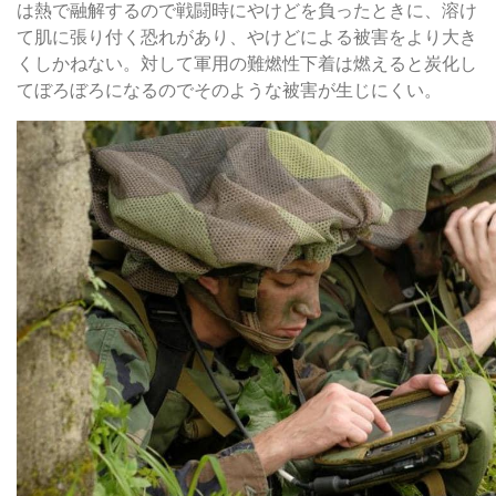
は熱で融解するので戦闘時にやけどを負ったときに、溶け
て肌に張り付く恐れがあり、やけどによる被害をより大き
くしかねない。対して軍用の難燃性下着は燃えると炭化し
てぼろぼろになるのでそのような被害が生じにくい。