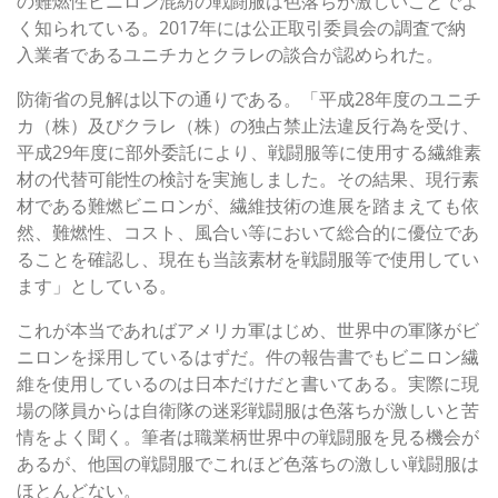
の難燃性ビニロン混紡の戦闘服は色落ちが激しいことでよ
く知られている。2017年には公正取引委員会の調査で納
入業者であるユニチカとクラレの談合が認められた。
防衛省の見解は以下の通りである。「平成28年度のユニチ
カ（株）及びクラレ（株）の独占禁止法違反行為を受け、
平成29年度に部外委託により、戦闘服等に使用する繊維素
材の代替可能性の検討を実施しました。その結果、現行素
材である難燃ビニロンが、繊維技術の進展を踏まえても依
然、難燃性、コスト、風合い等において総合的に優位であ
ることを確認し、現在も当該素材を戦闘服等で使用してい
ます」としている。
これが本当であればアメリカ軍はじめ、世界中の軍隊がビ
ニロンを採用しているはずだ。件の報告書でもビニロン繊
維を使用しているのは日本だけだと書いてある。実際に現
場の隊員からは自衛隊の迷彩戦闘服は色落ちが激しいと苦
情をよく聞く。筆者は職業柄世界中の戦闘服を見る機会が
あるが、他国の戦闘服でこれほど色落ちの激しい戦闘服は
ほとんどない。