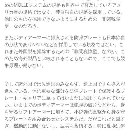
めのMOLLEシステムの規格も世界中で普及しているアメ
リカ軍の規格ではなく、陸自独自の規格を採用している。
他国のものを採用できないようにするための「非関税障
壁」なのだろう。
またボディアーマーに挿入される防弾プレートも日本独自
の形状でありNATOなどが採用している規格ではない。こ
れまた外国製を排除するための「非関税障壁」なのか。こ
のため海外製品と比較されることもないので、ここでも競
争原理が働かない。
体を守る装備の導入が不十分
そして諸外国では先進国のみならず、途上国ですら導入が
進んでいる、体の重要な部分を防弾プレートで保護するプ
レート・キャリアに至ってはいまだに採用すらされていな
い。いままでのボディアーマーは砲弾の破片などから、身
を守るソフトアーマーに加えて、小銃弾の直撃から身を守
るプレートを組み合わせたシステムだ。だがこれだと重す
ぎ、機動的に動けないし、疲労も蓄積する。特に夏場は体