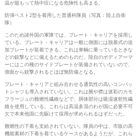
温が籠もって熱中症になる危険性も高まる。
防弾ベスト2型を着用した普通科隊員（写真：陸上自衛
隊）
このため諸外国の軍隊では、プレート・キャリアを採用し
ている。プレート・キャリアは一般に側面には脱着式の追
加プレートが装着できる。これは車輌に乗っているときな
どの銃撃などに備えるためのものだ。陸自のボディアーマ
ーにはこの種のサイドプレートが装備されていないので、
側面から銃撃されるとほぼ無防備となる。
プレート・キャリアと組み合わせる通気性の高いコンバッ
トシャツも導入されていない。これは腕や襟は迷彩のカモ
フラージュの難燃性繊維などで、胴体部分は吸湿速乾性繊
維を使用している。これらは高温多湿のわが国に必要不可
欠で本来他国に先駆けて採用が求められるはずだった。
難燃性の下着も支給されていない。隊員の中は、市販の高
機能素材の下着を着ているケースがあるようだが、これら