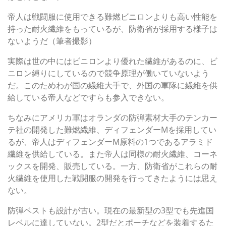
帝人は戦闘服に使用できる難燃ビニロンよりも高い性能を
持った耐火繊維をもっているが、防衛省が採用する様子は
ないようだ（筆者撮影）
実際は世の中にはビニロンより優れた繊維があるのに、ビ
ニロン縛りにしているので競争原理が働いていないよう
だ。このためわが国の繊維大手で、外国の軍隊に繊維を供
給している帝人などですらも参入できない。
ちなみにアメリカ軍はオランダの防弾素材大手のテンカー
テ社の開発した難燃繊維、ディフェンダーMを採用してい
るが、帝人はディフェンダーM原料の1つであるアラミド
繊維を供給している。また帝人は同様の耐火繊維、コーネ
ックスを開発、販売している。一方、防衛省がこれらの耐
火繊維を使用した戦闘服の開発を行ってきたようには思え
ない。
防弾ベストも設計が古い。現在の最新型の3型でも先進国
レベルに達していない。2型だとポーチなどを装着するた