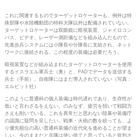
ターゲットロケーターの配備も不十分
これに関連するものでターゲットロケーターも、例外は特
殊部隊や水陸機動団の特科大隊以外は配備されていない。
ターゲットロケーターは双眼鏡に暗視装置、ジャイロコン
パス、ビデオ、レーザー測距儀などを組み込んだもので、
先進歩兵システムには小隊長や分隊長に支給され、ネット
ワークに接続される。この程度の装備は必要だろう。
暗視装置などが組み込まれたターゲットロケーターを使用
するイスラエル軍兵士（奥）と、PADでデータを送信する
兵士（手前）。自衛隊にはまだ導入されていない（写真：
エルビット社）
このように普通科の個人装備は時代遅れであり、生存性が
低いと言わざるをえない。のみなず、疲労を招いて戦闘力
さえも削いでいる。これを異常だと思わない陸幕や装備庁
の認識に疑問を呈したい。戦車・火砲の数を絞っても、よ
り優先順位の高い普通科装備の近代化を進めることが望ま
しい。今のままだと兵隊は使い捨てと思っていると批判さ