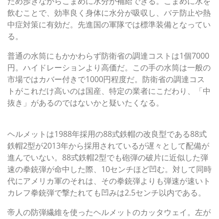
ため歩きながらこまめに水分が補給できる。こまめに水を
飲むことで、効率良く身体に水分が吸収し、バテ防止や熱
中症対策に有効だ。先進国の軍隊では標準装備となってい
る。
普通の水筒にもかかわらず防衛省の調達コストは1個7000
円。ハイドレーションより高価だ。この手の水筒は一般の
市場ではカバー付きで1000円程度だ。防衛省の調達コス
トがこれだけ高いのは国産、特定の業者にこだわり、「中
抜き」があるのではないかと疑いたくなる。
防御力の劣るヘルメットへの不安
ヘルメットは1988年採用の88式鉄帽の改良型である88式
鉄帽2型が2013年から採用されているが遅々として配備が
進んでいない。88式鉄帽2型でも砲弾の破片に近似した弾
速の拳銃弾が命中した際、10センチほど凹む。対して同時
代にアメリカ軍のそれは、その拳銃弾よりも弾速が速いト
カレフ拳銃弾で撃たれても凹みは2.5センチ以内である。
帝人の防弾繊維を使ったヘルメットのカッタウェイ。左が