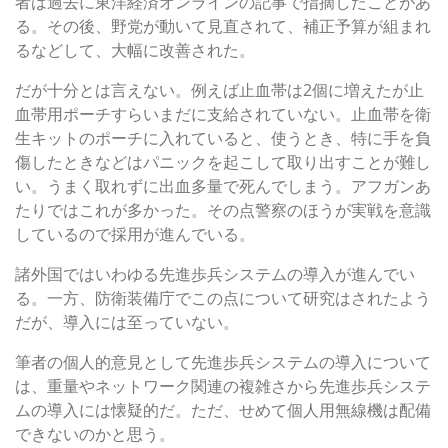
者は過去に東洋経済オンラインの記事で指摘したことがあ
る。その後、野党が動いて見直されて、補正予算が組まれ
るなどして、大幅に改善された。
だが十分とは言えない。例えば止血帯は2個に増えたが止
血帯用ポーチすらいまだに支給されていない。止血帯を衛
生キットのポーチに入れていると、使うとき、特に手を負
傷したときなどはパニックを起こして取り出すことが難し
い。うまく取れずに出血多量で死んでしまう。アフガンあ
たりではこれが多かった。その点警察のほうが実戦を意識
しているので採用が進んでいる。
諸外国ではいわゆる先進歩兵システムの導入が進んでい
る。一方、防衛装備庁でこの点について研究はされたよう
だが、導入には至っていない。
筆者の個人的意見として先進歩兵システムの導入について
は、重量やネットワーク関連の複雑さから先進歩兵システ
ムの導入には懐疑的だ。ただ、せめて個人用無線機は配備
できないのかと思う。