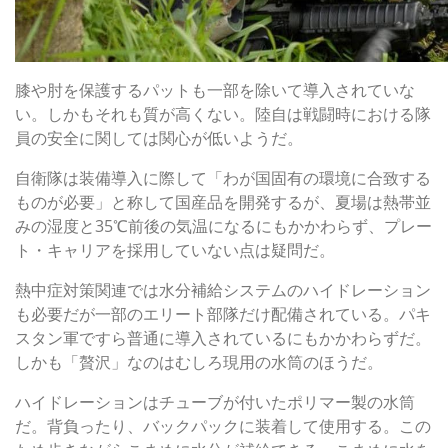
膝や肘を保護するパットも一部を除いて導入されていな
い。しかもそれも質が高くない。陸自は戦闘時における隊
員の安全に関しては関心が低いようだ。
自衛隊は装備導入に際して「わが国固有の環境に合致する
ものが必要」と称して国産品を開発するが、夏場は熱帯並
みの湿度と35℃前後の気温になるにもかかわらず、プレー
ト・キャリアを採用していない点は疑問だ。
熱中症対策関連では水分補給システムのハイドレーション
も必要だが一部のエリート部隊だけ配備されている。パキ
スタン軍ですら普通に導入されているにもかかわらずだ。
しかも「贅沢」なのはむしろ現用の水筒のほうだ。
ハイドレーションはチューブが付いたポリマー製の水筒
だ。背負ったり、バックパックに装着して使用する。この