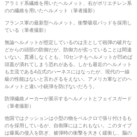
アラミド系繊維を用いたヘルメット、右がポリエチレン系
のの繊維を用いたヘルメット（筆者撮影）
フランス軍の最新型ヘルメット。衝撃吸収パッドを採用し
ている（筆者撮影）
無論ヘルメットが想定しているのは主として砲弾の破片な
どからの頭部の防御だが、防御力が劣っていることは間違
いない。貫通しなくとも、10センチもヘルメットが凹めば
頭蓋が潰れてしまう恐れがある。しかも最近のヘルメット
も主流である4点式のハーネスにはなったが、現代の一線
級の性能はないと言わざるをえない。アメリカ軍などのヘ
ルメットと違い小銃弾を防げないだろう。
防弾繊維メーカーが展示するヘルメットとフェイスガード
（筆者撮影）
他国ではクッションは小型の物をベルクロで張り付けるも
のを採用しているが、自衛隊にはこれもない。このタイプ
は爆風の侵入を防ぎ、被弾時の衝撃を大きく緩衝し、脳の