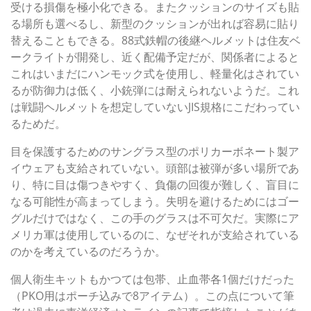
受ける損傷を極小化できる。またクッションのサイズも貼
る場所も選べるし、新型のクッションが出れば容易に貼り
替えることもできる。88式鉄帽の後継ヘルメットは住友ベ
ークライトが開発し、近く配備予定だが、関係者によると
これはいまだにハンモック式を使用し、軽量化はされてい
るが防御力は低く、小銃弾には耐えられないようだ。これ
は戦闘ヘルメットを想定していないJIS規格にこだわってい
るためだ。
目を保護するためのサングラス型のポリカーボネート製ア
イウェアも支給されていない。頭部は被弾が多い場所であ
り、特に目は傷つきやすく、負傷の回復が難しく、盲目に
なる可能性が高まってしまう。失明を避けるためにはゴー
グルだけではなく、この手のグラスは不可欠だ。実際にア
メリカ軍は使用しているのに、なぜそれが支給されている
のかを考えているのだろうか。
個人衛生キットもかつては包帯、止血帯各1個だけだった
（PKO用はポーチ込みで8アイテム）。この点について筆