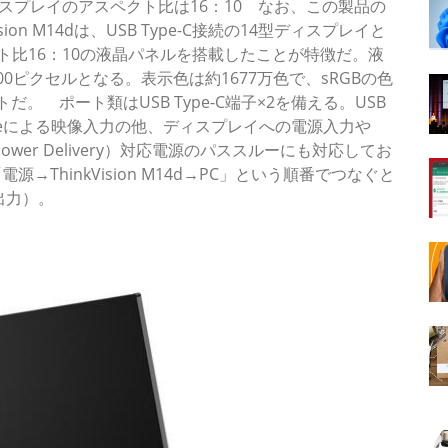
スプレイのアスペクト比は16：10 なお、この製品の
on M14dは、USB Type-C接続の14型ディスプレイと
クト比16：10の液晶パネルを搭載したことが特徴だ。液
400ピクセルとなる。表示色は約1677万色で、sRGBの色
だ。 ポート類はUSB Type-C端子×2を備える。USB
rnate Modeによる映像入力の他、ディスプレイへの電源入力や
Power Delivery）対応電源のパススルーにも対応してお
源→ThinkVision M14d→PC」という順番でつなぐと
出力）。