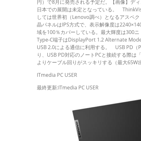
円）で8月に発売される予定だ。【画像】ディ
日本での展開は未定となっている。 ThinkVisi
しては世界初（Lenovo調べ）となるアスペ
晶パネルはIPS方式で、表示解像度は2240×1
域を100％カバーしている。最大輝度は300ニト
Type-C端子はDisplayPort 1.2 Alte
USB 2.0による通信に利用する。 USB PD（
り、USB PD対応のノートPCと接続する際は「電
よりケーブル回りがスッキリする（最大65W
ITmedia PC USER
最終更新:ITmedia PC USER