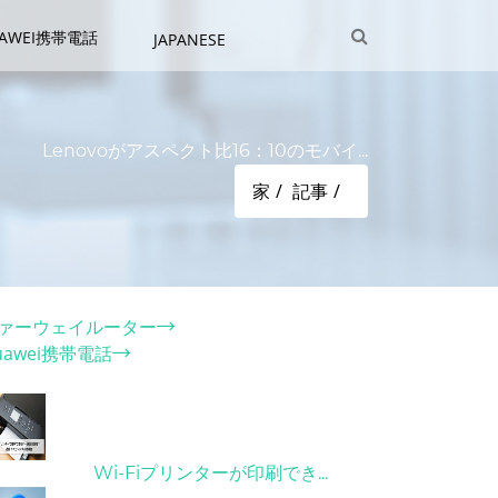
UAWEI携帯電話
JAPANESE
Lenovoがアスペクト比16：10のモバイ...
家
記事
テゴリー
ァーウェイルーター
uawei携帯電話
ット記事
31/03/2022
Wi-Fiプリンターが印刷でき...