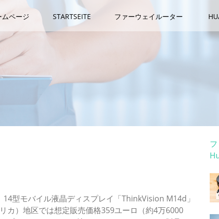
ームページ
STARTSEITE
ファーウェイルーター
H
カ
フ
H
ホ
プレイ「ThinkVision M14d」を披露 8月発売予定
4型モバイル液晶ディスプレイ「ThinkVision M14d」
リカ）地区では想定販売価格359ユーロ（約4万6000