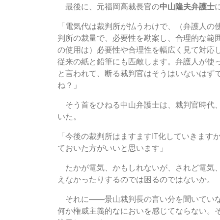
最後に、元福岡高裁長官の
中山隆夫弁護士
「電気代は裁判所が払うわけで、（弁護人の
判所の裁量で、必要性を勘案し、合理的な範
の使用は）必要性や合理性を幅広く見て対応
従来の紙と鉛筆にも匹敵します。弁護人が使
と言われて、断る裁判官はそうはいないはず
ね？」
そう首をひねる中山弁護士は、裁判官時代、
いた。
「今後の裁判所はますますIT化していきます
ておいた方がいいと思います」
たかが電気、かもしれないが、されど電気、
えなかったりするのでは困るのではないか。
それに――景山裁判長の言い分を聞いていな
何か権威主義的なにおいを感じてならない。