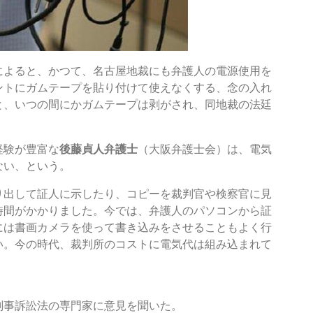
よると、かつて、名古屋地裁にも弁護人の電源使用を
ントにガムテープを貼り付けて使えなくする、念の入れ
と、いつの間にかガムテープは剥がされ、同地裁の法廷
経験が豊富な
後藤貞人弁護士
（大阪弁護士会）は、電気
ない、という。
り出して証人に示したり、コピーを裁判官や検察官に見
時間がかかりました。今では、弁護人のパソコンから証
には書画カメラを使って書き込みをさせることもよく行
い。今の時代、裁判所のコストに電気代は組み込まれて
事訴訟法の専門家に意見を聞いた。