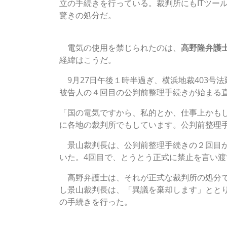
立の手続きを行っている。裁判所にもITツー
驚きの処分だ。
「公判前整理手続きで電気を使うのは筋違い」
電気の使用を禁じられたのは、
高野隆弁護
経緯はこうだ。
9月27日午後１時半過ぎ、横浜地裁403号
被告人の４回目の公判前整理手続きが始まる
「国の電気ですから、私的とか、仕事上かも
に各地の裁判所でもしています。公判前整理
景山裁判長は、公判前整理手続きの２回目か
いた。4回目で、とうとう正式に禁止を言い
高野弁護士は、それが正式な裁判所の処分で
し景山裁判長は、「異議を棄却します」とと
の手続きを行った。
PCは弁護活動に必須の道具