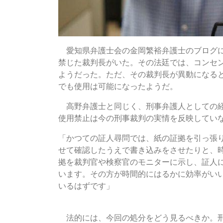
愛知県弁護士会の金岡繁裕弁護士のブログに
禁じた裁判長がいた。その法廷では、コンセ
ようだった。ただ、その裁判長が異動になる
でも使用は可能になったようだ。
高野弁護士と同じく、刑事弁護人としての
使用禁止は今の刑事裁判の実情を反映してい
「かつての証人尋問では、紙の証拠を引っ張
せて確認したうえで書き込みをさせたりと、
拠を裁判官や検察官のモニターに示し、証人
います。その方が時間的にはるかに効率がい
いるはずです」
弁護人の位置づけと裁判所の義務
法的には、今回の処分をどう見るべきか。刑