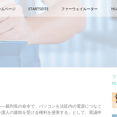
ームページ
STARTSEITE
ファーウェイルーター
H
カ
フ
H
ホ
所の仰天判断をどう見るべきか
―裁判長の命令で、パソコンを法廷内の電源につなぐ
弁護人の援助を受ける権利を侵害する」として、異議申