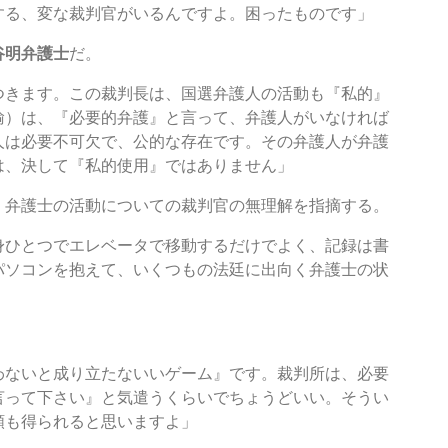
する、変な裁判官がいるんですよ。困ったものです」
谷明弁護士
だ。
つきます。この裁判長は、国選弁護人の活動も『私的』
輸）は、『必要的弁護』と言って、弁護人がいなければ
人は必要不可欠で、公的な存在です。その弁護人が弁護
は、決して『私的使用』ではありません」
、弁護士の活動についての裁判官の無理解を指摘する。
身ひとつでエレベータで移動するだけでよく、記録は書
パソコンを抱えて、いくつもの法廷に出向く弁護士の状
わないと成り立たないいゲーム』です。裁判所は、必要
言って下さい』と気遣うくらいでちょうどいい。そうい
頼も得られると思いますよ」