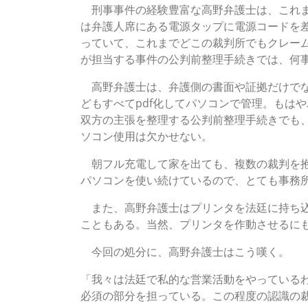
刑事事件の経験豊富な高野弁護士は、これま
は弁護人席にある電源タップに電源コードを
っていて、これまでどこの裁判所でもクレー
が担当する事件の公判前整理手続きでは、何
高野弁護士は、弁護側の書面や証拠だけでな
どもすべてpdf化してパソコンで管理。もは
双方の主張を整理する公判前整理手続きでも
ソコン使用は欠かせない。
朝フル充電して家を出ても、複数の裁判を抱
パソコンを使い続けているので、とても事務
また、高野弁護士はプリンタを法廷に持ち込
こともある。当然、プリンタを作動させるに
今回の処分に、高野弁護士はこう嘆く。
「我々は法廷で私的な営業活動をやっている
必須の部分を担っている。この程度の認識の