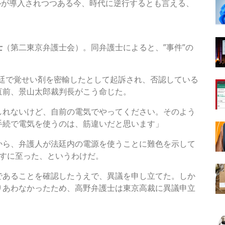
ルが導入されつつある今、時代に逆行するとも言える、
?!
士
（第二東京弁護士会）。同弁護士によると、”事件”の
法廷で覚せい剤を密輸したとして起訴され、否認している
直前、景山太郎裁判長がこう命じた。
しれないけど、自前の電気でやってください。そのよう
手続で電気を使うのは、筋違いだと思います」
ら、弁護人が法廷内の電源を使うことに難色を示して
渡すに至った、というわけだ。
あることを確認したうえで、異議を申し立てた。しか
りあわなかったため、高野弁護士は東京高裁に異議申立