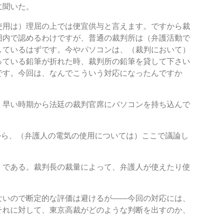
に聞いた。
使用は）理屈の上では便宜供与と言えます。ですから裁
囲内で認めるわけですが、普通の裁判所は（弁護活動で
しているはずです。今やパソコンは、（裁判において）
っている鉛筆が折れた時、裁判所の鉛筆を貸して下さい
です。今回は、なんでこういう対応になったんですか
早い時期から法廷の裁判官席にパソコンを持ち込んで
から、（弁護人の電気の使用については）ここで議論し
である。裁判長の裁量によって、弁護人が使えたり使
いので断定的な評価は避けるが――今回の対応には、
それに対して、東京高裁がどのような判断を出すのか、