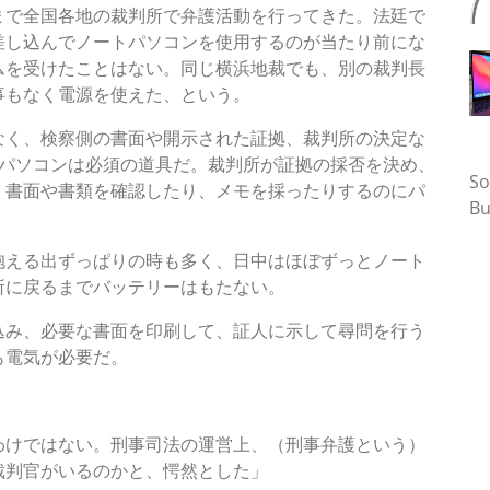
で全国各地の裁判所で弁護活動を行ってきた。法廷で
差し込んでノートパソコンを使用するのが当たり前にな
ムを受けたことはない。同じ横浜地裁でも、別の裁判長
事もなく電源を使えた、という。
く、検察側の書面や開示された証拠、裁判所の決定な
タ
やパソコンは必須の道具だ。裁判所が証拠の採否を決め、
So
、書面や書類を確認したり、メモを採ったりするのにパ
Bu
える出ずっぱりの時も多く、日中はほぼずっとノート
所に戻るまでバッテリーはもたない。
み、必要な書面を印刷して、証人に示して尋問を行う
も電気が必要だ。
わけではない。刑事司法の運営上、（刑事弁護という）
裁判官がいるのかと、愕然とした」