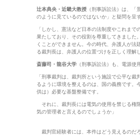
辻本典央・近畿大教授
（刑事訴訟法）は、「
のように見ているのではないか」と疑問を呈
「しかし、憲法など日本の法制度やこれまで
果たしており、その役割を尊重してきました
くことができません。今の時代、弁護人が法
る裁判長は、弁護人の位置づけを正しく理解
斎藤司・龍谷大学
（刑事訴訟法）も、電源使
「刑事裁判は、裁判所という施設で公平な裁
るように環境を整えるのは、国の義務です。
供は）必要な基盤整備です。
それに、裁判長には電気の使用を禁じる権限
気の管理者と言えるのでしょうか」
「時々変な裁判官が……」
裁判官経験者には、本件はどう見えるのだ