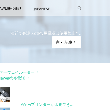
UAWEI携帯電話
JAPANESE
法廷で弁護人のPC用電源は使用禁止？...
家
記事
テゴリー
ァーウェイルーター
uawei携帯電話
ット記事
31/03/2022
Wi-Fiプリンターが印刷でき...