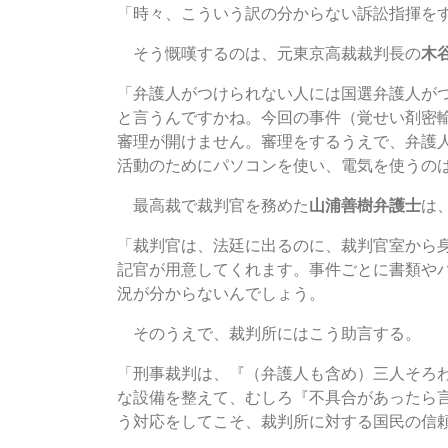
「時々、こういう訳の分からない訴訟指揮を
そう慨嘆するのは、元東京高裁裁判長の
木
「弁護人がつけられない人には国選弁護人が
と言うんですかね。今回の事件（覚せい剤密
審理が開けません。審理をするうえで、弁護
活動のためにパソコンを使い、電気を使うの
最高裁で裁判官を務めた
山浦善樹弁護士
は
「裁判官は、法廷に出るのに、裁判官室から
記官が用意してくれます。事件ごとに書類や
況が分からないんでしょう。
そのうえで、裁判所にはこう助言する。
「刑事裁判は、『（弁護人も含め）三人そろ
な設備を整えて、むしろ『不具合があったら
う対応をしてこそ、裁判所に対する国民の信