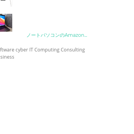
21/09/2024
10/04/2022
ノートパソコンのAmazon...
グ
ftware
cyber
IT
Computing
Consulting
siness