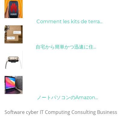
01/06/2022
Comment les kits de terra...
15/05/2023
自宅から簡単かつ迅速に住...
21/09/2024
10/04/2022
ノートパソコンのAmazon...
タグ
Software
cyber
IT
Computing
Consulting
Business
Copyright © 2023 huaweimatebookpro.com. All rights
reserved.