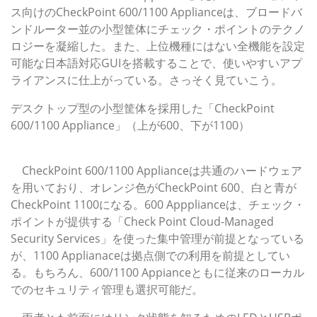
ス向けのCheckPoint 600/1100 Applianceは、ブロードバ
ンドルーター並の小型筐体にチェック・ポイントのテクノ
ロジーを凝縮した。また、上位機種にはない全機能を設定
可能な日本語対応GUIを搭載することで、使いやすいアプ
ライアンスに仕上がっている。さっそく見ていこう。
デスクトップ型の小型筐体を採用した「CheckPoint
600/1100 Appliance」（上が600、下が1100）
集中管理向けの600と拠点向けの1100
CheckPoint 600/1100 Applianceは共通のハードウェア
を用いており、オレンジ色がCheckPoint 600、白と青が
CheckPoint 1100になる。600 Appplianceは、チェック・
ポイントが提供する「Check Point Cloud-Managed
Security Services」を使った集中管理が前提となっている
が、1100 Applianaceは拠点側での利用を前提としてい
る。もちろん、600/1100 Appianceともに従来のローカル
でのセキュリティ管理も選択可能だ。