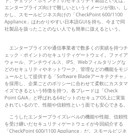
下、チェック・ポイント）のセキュリティ製品といえば、
エンタープライズ向けで難しいというイメージが強い。し
かし、スモールビジネス向けの「CheckPoint 600/1100
Appliance」はわかりやすい日本語GUIを持ち、今まで同
社製品を扱ったことのない人でも簡単に扱えるという。
エンタープライズの機能をスモールビジネスでも！
エンタープライズや通信事業者で数多くの実績を持つチ
ェック・ポイントのセキュリティゲートウェイ。ファイア
ウォール、アンチウイルス、IPS、Webフィルタリングな
どのセキュリティやネットワーク、管理などの機能をモジ
ュールとして提供する「Software Bladeアーキテクチャ」
を採用し、企業ごとのポリシーに合わせて柔軟にカスタマ
イズできるという特徴を持つ。各ブレードは「Check
Point GAiA」と呼ばれる64ビットのセキュアOS上に実装
されているので、性能や信頼性という面でも安心できる。
こうしたエンタープライズレベルの機能や性能、信頼性
を受け継いだセキュリティゲートウェイが今回紹介する
「CheckPoint 600/1100 Appliance」だ。スモールビジネ