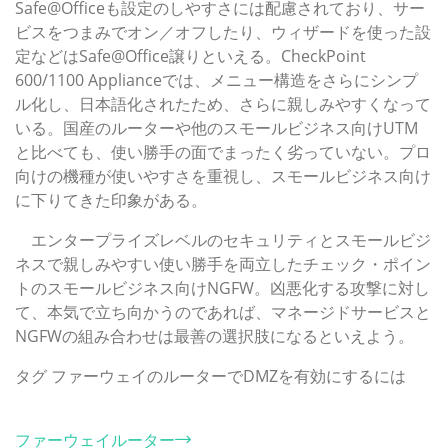
Safe@Officeも設定のしやすさには配慮されており、サー
ビスをつまみでオン／オフしたり、ウィザードを使った設
定などはSafe@Office譲りといえる。CheckPoint
600/1100 Applianceでは、メニュー構造をさらにシンプ
ル化し、日本語化されたため、さらに親しみやすくなって
いる。国産のルーターや他のスモールビジネス向けUTM
と比べても、使い勝手の面でまったく劣っていない。プロ
向けの機種が使いやすさを重視し、スモールビジネス向け
に下りてきた印象がある。
エンタープライズレベルのセキュリティとスモールビジ
ネスで親しみやすい使い勝手を両立したチェック・ポイン
トのスモールビジネス向けNGFW。凶悪化する攻撃に対し
て、本気で立ち向かうのであれば、マネージドサービスと
NGFWの組み合わせは最善の選択肢になるといえよう。
タグ
ファーウェイのルーターでDMZを有効にするには
カテゴリー
ファーウェイルーター