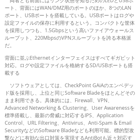
両者とも前面にはリンク状態を知るためのLEDとUSBポ
ート、背面にはWAN/DMZ用のポートのほか、8つのLAN
ポート、USBポートを搭載している。USBポートはログや
設定ファイルの保存に利用するという。コンパクトな筐体
を採用しつつも、1.5Gbpsという高いファイアウォールス
ループット、220MbpsのVPNスループットを誇る本格派
だ。
背面に並ぶEthernetインターフェイスはすべてギガビット
対応。ログや設定ファイルを格納するSD/USBポートも搭
載する
ソフトウェアとしては、CheckPoint GAiAのエンベデッ
ド版を採用し、上位と同じSoftware Bladeをほとんどその
まま利用できる。具体的には、Firewall、VPN、
Advanced Networking & Clustering、User Awarenessを
標準搭載し、最新の脅威に対応するIPS、Application
Control、URL Filtering、Antivirus、Anti-Spam & Email
SecurityなどのSoftware Bladeなども利用可能。標的型攻
撃などに有効な出口対策を実現するAntiBotも近々対応す