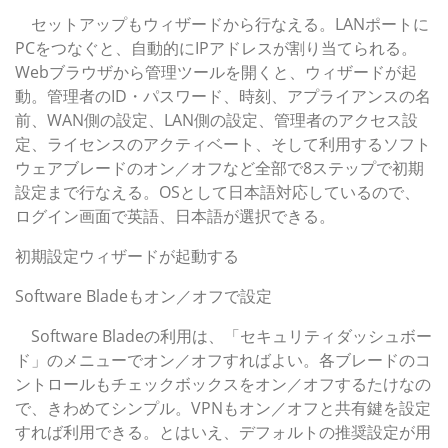
セットアップもウィザードから行なえる。LANポートに
PCをつなぐと、自動的にIPアドレスが割り当てられる。
Webブラウザから管理ツールを開くと、ウィザードが起
動。管理者のID・パスワード、時刻、アプライアンスの名
前、WAN側の設定、LAN側の設定、管理者のアクセス設
定、ライセンスのアクティベート、そして利用するソフト
ウェアブレードのオン／オフなど全部で8ステップで初期
設定まで行なえる。OSとして日本語対応しているので、
ログイン画面で英語、日本語が選択できる。
初期設定ウィザードが起動する
Software Bladeもオン／オフで設定
Software Bladeの利用は、「セキュリティダッシュボー
ド」のメニューでオン／オフすればよい。各ブレードのコ
ントロールもチェックボックスをオン／オフするたけなの
で、きわめてシンプル。VPNもオン／オフと共有鍵を設定
すれば利用できる。とはいえ、デフォルトの推奨設定が用