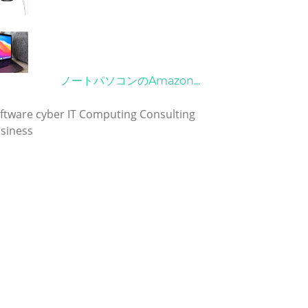
21/09/2024
10/04/2022
ノートパソコンのAmazon...
グ
ftware
cyber
IT
Computing
Consulting
siness