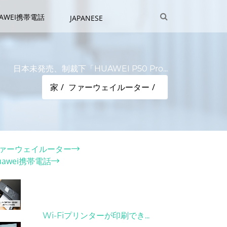
UAWEI携帯電話
JAPANESE
日本未発売、制裁下「HUAWEI P50 Pro...
家
ファーウェイルーター
テゴリー
ァーウェイルーター
uawei携帯電話
ット記事
31/03/2022
Wi-Fiプリンターが印刷でき...