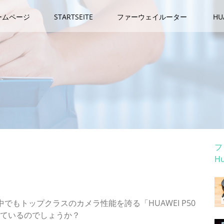
ームページ
STARTSEITE
ファーウェイルーター
H
カ
フ
H
ホ
」の実力は？海外レビュワーも高評価 すまほん!!
でもトップクラスのカメラ性能を誇る「HUAWEI P50
けているのでしょうか？