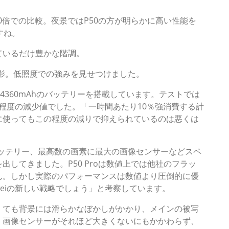
と1倍、10倍での比較。夜景ではP50の方が明らかに高い性能を
すね。
いるだけ豊かな階調。
影。低照度での強みを見せつけました。
は4360mAhのバッテリーを搭載しています。テストでは
％程度の減少値でした。「一時間あたり10％強消費する計
に使ってもこの程度の減りで抑えられているのは悪くは
のバッテリー、最高数の画素に最大の画像センサーなどスペ
してきました。P50 Proは数値上では他社のフラッ
ん。しかし実際のパフォーマンスは数値より圧倒的に優
weiの新しい戦略でしょう」と考察しています。
ても背景には滑らかなぼかしがかかり、メインの被写
。画像センサーがそれほど大きくないにもかかわらず、