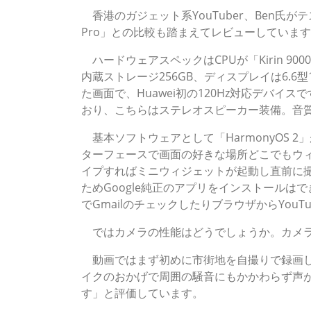
香港のガジェット系YouTuber、Ben氏がテストし、
Pro」との比較も踏まえてレビューしていま
ハードウェアスペックはCPUが「Kirin 9000
内蔵ストレージ256GB、ディスプレイは6.6
た画面で、Huawei初の120Hz対応デバイ
おり、こちらはステレオスピーカー装備。音
基本ソフトウェアとして「HarmonyOS 2」
ターフェースで画面の好きな場所どこでもウ
イプすればミニウィジェットが起動し直前に撮
ためGoogle純正のアプリをインストールはできま
でGmailのチェックしたりブラウザからYou
ではカメラの性能はどうでしょうか。カメラ
動画ではまず初めに市街地を自撮りで録画し
イクのおかげで周囲の騒音にもかかわらず声が
す」と評価しています。