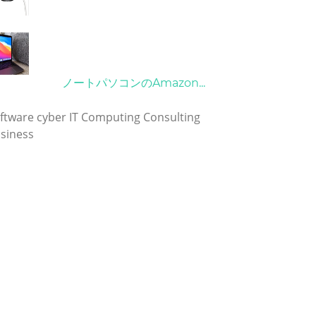
21/09/2024
10/04/2022
ノートパソコンのAmazon...
グ
ftware
cyber
IT
Computing
Consulting
siness