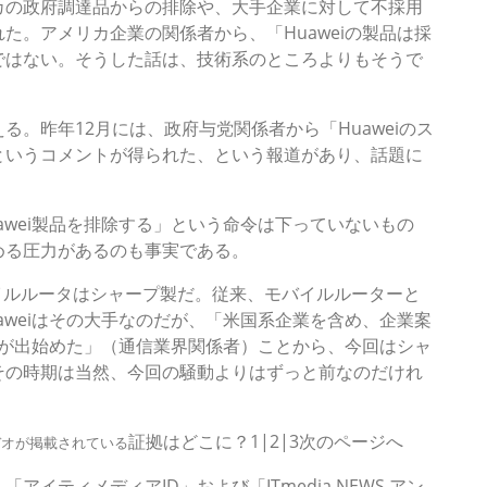
カの政府調達品からの排除や、大手企業に対して不採用
た。アメリカ企業の関係者から、「Huaweiの製品は採
ではない。そうした話は、技術系のところよりもそうで
。昨年12月には、政府与党関係者から「Huaweiのス
というコメントが得られた、という報道があり、話題に
awei製品を排除する」という命令は下っていないもの
める圧力があるのも事実である。
イルルータはシャープ製だ。従来、モバイルルーターと
aweiはその大手なのだが、「米国系企業を含め、企業案
ころが出始めた」（通信業界関係者）ことから、今回はシャ
その時期は当然、今回の騒動よりはずっと前なのだけれ
証拠はどこに？1|2|3次のページへ
ビデオが掲載されている
イティメディアID」および「ITmedia NEWS アン