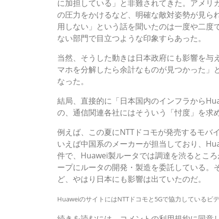
に加担している」と非難されてきた。アメリ
の圧力をかけるなど、明確な敵対姿勢が見られ
用しない」という話を聞いたのは一度や二度
ない部門で目立つような印象すらあった。
当然、そうした動きは日本政府にも影響を与える
マホを分解したら余計なものが見つかった」
なった。
結局、直接的に「日本国内のインフラからHu
の、通信関連各社にはそういう「忖度」を求
例えば、この夏にNTTドコモが発売するモバ
いえば中国系のメーカーが担当しており、Hu
件で、Huawei製ルータでは調達を渋ると
ープにルータの開発・製造を委託している。
ど、やはり日本にも影響は出ていたのだ。
HuaweiのサイトにはNTTドコモと5Gで協力している
続きを読むには、コメントの利用規約に同意し「ア