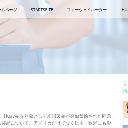
ームページ
STARTSEITE
ファーウェイルーター
H
カ
フ
H
ホ
た。Huaweiを対象として米国製品が突如禁輸された問題
の製品について、アメリカだけでなく日本・欧米にも影