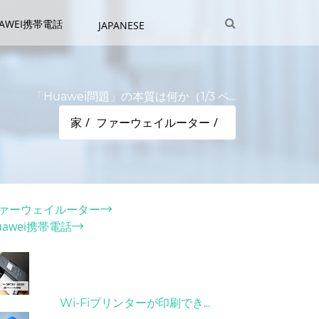
UAWEI携帯電話
JAPANESE
「Huawei問題」の本質は何か（1/3 ペ...
家
ファーウェイルーター
テゴリー
ァーウェイルーター
uawei携帯電話
ット記事
31/03/2022
Wi-Fiプリンターが印刷でき...