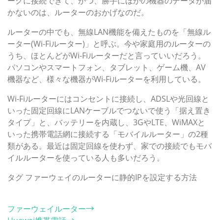
ークに接続できて、かつ、勝手にほかの機器のデータが届
かないのは、ルーターのおかげなのだ。
ルーターの中でも、無線LAN機能を備えたものを「無線ル
ーター(Wi-Fiルーター)」と呼ぶ。今や家庭用のルーターの
うち、ほとんどがWi-Fiルーターだと言っていいだろう。
パソコンやスマートフォン、タブレット、ゲーム機、AV
機器など、様々な機器がWi-Fiルーターを利用している。
Wi-Fiルーターにはコンセントに接続し、ADSLや光回線と
いった固定回線にLANケーブルでつないで使う「据え置き
タイプ」と、バッテリーを内蔵し、3GやLTE、WiMAXと
いった携帯電話網に接続する「モバイルルーター」の2種
類がある。最近は固定回線を使わず、家での接続でもモバ
イルルーターを使っている人も多いだろう。
タグ
ファーウェイのルーターに静的IPを設定する方法
カテゴリー
ファーウェイルーター