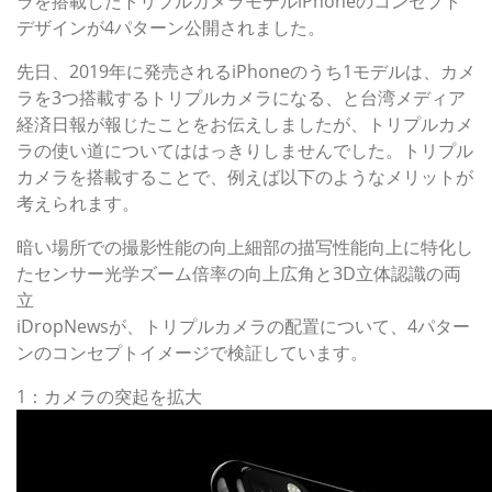
ラを搭載したトリプルカメラモデルiPhoneのコンセプト
デザインが4パターン公開されました。
先日、2019年に発売されるiPhoneのうち1モデルは、カメ
ラを3つ搭載するトリプルカメラになる、と台湾メディア
経済日報が報じたことをお伝えしましたが、トリプルカメ
ラの使い道についてははっきりしませんでした。トリプル
カメラを搭載することで、例えば以下のようなメリットが
考えられます。
暗い場所での撮影性能の向上細部の描写性能向上に特化し
たセンサー光学ズーム倍率の向上広角と3D立体認識の両
立
iDropNewsが、トリプルカメラの配置について、4パター
ンのコンセプトイメージで検証しています。
1：カメラの突起を拡大