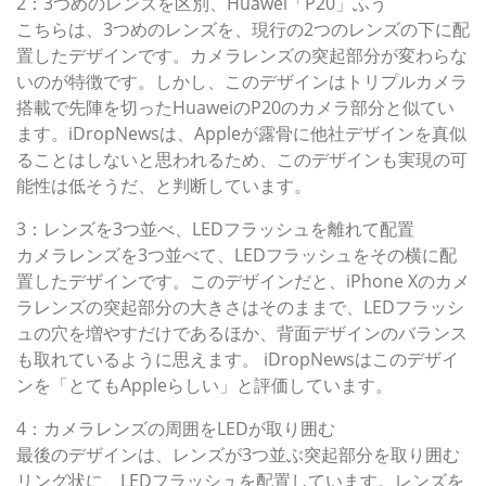
2：3つめのレンズを区別、Huawei「P20」ふう
こちらは、3つめのレンズを、現行の2つのレンズの下に配
置したデザインです。カメラレンズの突起部分が変わらな
いのが特徴です。しかし、このデザインはトリプルカメラ
搭載で先陣を切ったHuaweiのP20のカメラ部分と似てい
ます。iDropNewsは、Appleが露骨に他社デザインを真似
ることはしないと思われるため、このデザインも実現の可
能性は低そうだ、と判断しています。
3：レンズを3つ並べ、LEDフラッシュを離れて配置
カメラレンズを3つ並べて、LEDフラッシュをその横に配
置したデザインです。このデザインだと、iPhone Xのカメ
ラレンズの突起部分の大きさはそのままで、LEDフラッシ
ュの穴を増やすだけであるほか、背面デザインのバランス
も取れているように思えます。 iDropNewsはこのデザイ
ンを「とてもAppleらしい」と評価しています。
4：カメラレンズの周囲をLEDが取り囲む
最後のデザインは、レンズが3つ並ぶ突起部分を取り囲む
リング状に、LEDフラッシュを配置しています。レンズを