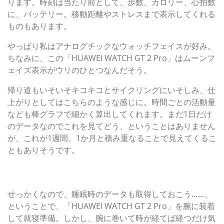
ります。時刻は当たり前として、歩数、カロリー、心拍数
に、バッテリー。移動距離やストレスまで表示してくれる
ものもあります。
やっぱり私はアナログチックなウォッチフェイスが好み。
ちなみに、この「HUAWEI WATCH GT 2 Pro」はムーンフ
ェイズ表示がウリのひとつなんだそう。
帰り道もいそいそキコキコとサイクリングにいそしみ、仕
上がりとしてはこちらのような感じに。時間ごとの活動量
なども棒グラフで細かく算出してくれます。まだ1日だけ
のデータなのでこれを見てどう、ということはありません
が、これが1週間、1か月と積み重なることで見えてくるこ
ともありそうです。
疲れ切って、就寝。睡眠の質も、『ファーウェイ』で丸わ
かり
せっかくなので、睡眠時のデータも取得しておこう……、
ということで、「HUAWEI WATCH GT 2 Pro」を腕に装着
して就寝準備。しかし、腕に巻いて時が経てば経つだけ気