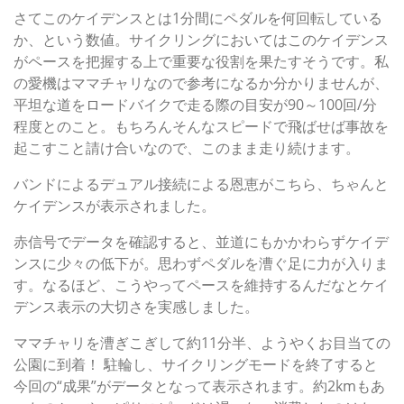
さてこのケイデンスとは1分間にペダルを何回転している
か、という数値。サイクリングにおいてはこのケイデンス
がペースを把握する上で重要な役割を果たすそうです。私
の愛機はママチャリなので参考になるか分かりませんが、
平坦な道をロードバイクで走る際の目安が90～100回/分
程度とのこと。もちろんそんなスピードで飛ばせば事故を
起こすこと請け合いなので、このまま走り続けます。
バンドによるデュアル接続による恩恵がこちら、ちゃんと
ケイデンスが表示されました。
赤信号でデータを確認すると、並道にもかかわらずケイデ
ンスに少々の低下が。思わずペダルを漕ぐ足に力が入りま
す。なるほど、こうやってペースを維持するんだなとケイ
デンス表示の大切さを実感しました。
ママチャリを漕ぎこぎして約11分半、ようやくお目当ての
公園に到着！ 駐輪し、サイクリングモードを終了すると
今回の“成果”がデータとなって表示されます。約2kmもあ