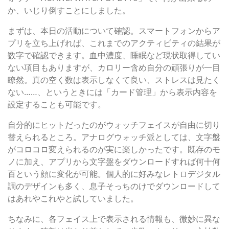
か、いじり倒すことにしました。
まずは、本日の活動について確認。スマートフォンからア
プリを立ち上げれば、これまでのアクティビティの結果が
数字で確認できます。血中濃度、睡眠など現状取得してい
ない項目もありますが、カロリー含め自分の頑張りが一目
瞭然。真の空く数は表示しなくて良い、ストレスは見たく
ない……、というときには「カード管理」から表示内容を
設定することも可能です。
自分的にヒットだったのがウォッチフェイスが自由に切り
替えられるところ。アナログウォッチ派としては、文字盤
がコロコロ変えられるのが実に楽しかったです。既存のモ
ノに加え、アプリから文字盤をダウンロードすれば何十何
百という顔に変化が可能。個人的に好みなレトロデジタル
調のデザインも多く、息子そっちのけでダウンロードして
はあれやこれやと試していました。
ちなみに、各フェイス上で表示される情報も、微妙に異な