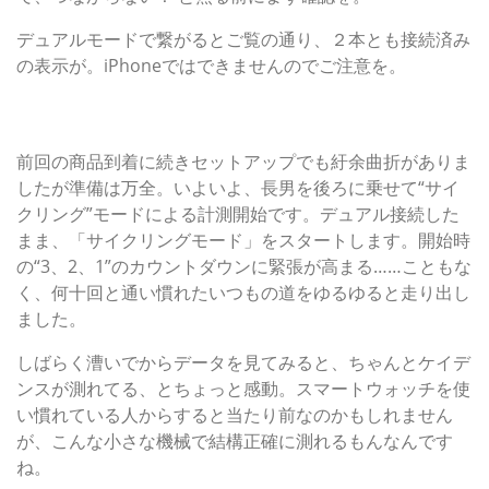
デュアルモードで繋がるとご覧の通り、２本とも接続済み
の表示が。iPhoneではできませんのでご注意を。
いよいよサイクリング開始。『ファーウェイ』の力で、い
つもの道がどう変わる？
前回の商品到着に続きセットアップでも紆余曲折がありま
したが準備は万全。いよいよ、長男を後ろに乗せて“サイ
クリング”モードによる計測開始です。デュアル接続した
まま、「サイクリングモード」をスタートします。開始時
の“3、2、1”のカウントダウンに緊張が高まる……こともな
く、何十回と通い慣れたいつもの道をゆるゆると走り出し
ました。
しばらく漕いでからデータを見てみると、ちゃんとケイデ
ンスが測れてる、とちょっと感動。スマートウォッチを使
い慣れている人からすると当たり前なのかもしれません
が、こんな小さな機械で結構正確に測れるもんなんです
ね。