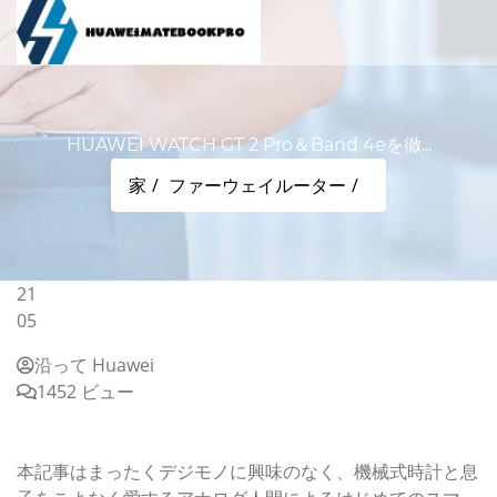
HUAWEI WATCH GT 2 Pro＆Band 4eを徹...
家
ファーウェイルーター
21
05
沿って Huawei
1452 ビュー
HUAWEI WATCH GT 2 Pro＆Band 4eを徹底使用レビュ
ー！
本記事はまったくデジモノに興味のなく、機械式時計と息