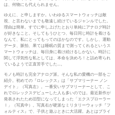
は、何物にも代えられません。
ゆえに、と申しますか。いわゆるスマートウォッチは敵
視、と言わないまでも敬遠し続けているジャンルでした。
理由は簡単。すでに申し上げたとおり単純にアナログ時計
が好きなこと。そしてもうひとつ、毎日同じ時計を着ける
なんて、私にとってもってのほかなのです。しかし、運動
データ、脈拍、果ては睡眠の質まで測ってくれるというス
マートウォッチは、毎日身に着け続けるしかない。時計に
関して浮気性な私としては、本命を決めろ！と詰め寄られ
ているようで正直苦手でした…。
モノも時計も完全アナログ派。そんな私の愛機の一部をご
紹介。初めての『ロレックス』は「サブマリーナー ノン
デイト」（写真左）。一番安いサブマリーナーとして、こ
れでロレックスデビューした人も多いのでは。最近新作が
発表されたため旧型になってしまった「エクスプローラー
Ⅰ」（写真中）。写真右が硬派なミリタリーウォッチ『フ
ォルティス』で、子供と遊ぶときに大活躍。あとはブライ