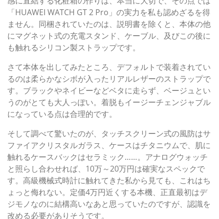
感に直結する化粧箱の作りは、本当に大切で、その点では
「HUAWEI WATCH GT 2 Pro」の実力を私も認めざるを得
ません。同梱されていたのは、説明書を除くと、本体の他
にマグネット式の充電スタンド、ケーブル、及びこの後に
も触れるシリコン製ストラップです。
さて本体を出してみたところ、デフォルトで装着されてい
るのは柔らかなシボが入ったリアルレザーのストラップで
す。ブラックやネイビーなどベタに走らず、ベージュとい
うのがとても大人っぽい。着脱もイージーチェンジャブル
になっている点は合理的です。
そして調べて驚いたのが、タッチスクリーン式の風防はサ
ファイアクリスタルガラス、ケースはチタニウムで、肌に
触れるケースバックはセラミック……。アナログウォッチ
と照らし合わせれば、10万～20万円は確実なスペックで
す。高級機械式時計に触れてきた私から見ても、これはち
ょっと侮れない。定価4万円近くする本機、正直最初はデ
ジモノなのに結構高いなあと思っていたのですが、認識を
改める必要がありそうです。