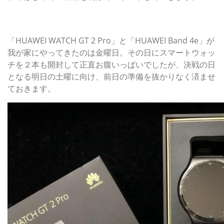
お出かけ当日朝のセットアップ。果たして、ノー知識で乗
り切れるのか？
「HUAWEI WATCH GT 2 Pro」と「HUAWEI Band 4e」が
我が家にやってきたのは金曜日。その日にスマートウォッ
チを２本も開封して正直お腹いっぱいでしたが、決戦の日
となる明日の土曜に向け、前日の準備を抜かりなく済ませ
ておきます。