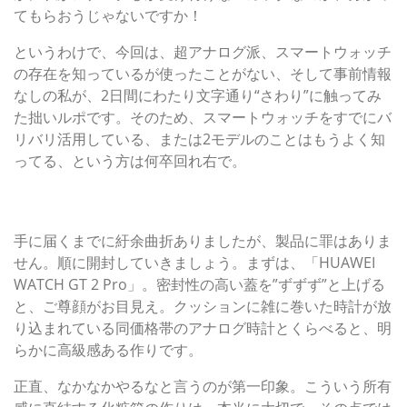
てもらおうじゃないですか！
というわけで、今回は、超アナログ派、スマートウォッチ
の存在を知っているが使ったことがない、そして事前情報
なしの私が、2日間にわたり文字通り“さわり”に触ってみ
た拙いルポです。そのため、スマートウォッチをすでにバ
リバリ活用している、または2モデルのことはもうよく知
ってる、という方は何卒回れ右で。
まずは開封の儀。機械式時計信者がその外装に触れてみて
素直に思ったこと
手に届くまでに紆余曲折ありましたが、製品に罪はありま
せん。順に開封していきましょう。まずは、「HUAWEI
WATCH GT 2 Pro」。密封性の高い蓋を”ずずず”と上げる
と、ご尊顔がお目見え。クッションに雑に巻いた時計が放
り込まれている同価格帯のアナログ時計とくらべると、明
らかに高級感ある作りです。
正直、なかなかやるなと言うのが第一印象。こういう所有