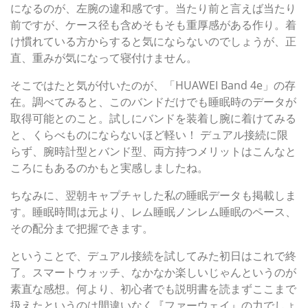
になるのが、左腕の違和感です。当たり前と言えば当たり
前ですが、ケース径も含めそもそも重厚感がある作り。着
け慣れている方からすると気にならないのでしょうが、正
直、重みが気になって寝付けません。
そこではたと気が付いたのが、「HUAWEI Band 4e」の存
在。調べてみると、このバンドだけでも睡眠時のデータが
取得可能とのこと。試しにバンドを装着し腕に着けてみる
と、くらべものにならないほど軽い！ デュアル接続に限
らず、腕時計型とバンド型、両方持つメリットはこんなと
ころにもあるのかもと実感しましたね。
ちなみに、翌朝キャプチャした私の睡眠データも掲載しま
す。睡眠時間は元より、レム睡眠ノンレム睡眠のペース、
その配分まで把握できます。
ということで、デュアル接続を試してみた初日はこれで終
了。スマートウォッチ、なかなか楽しいじゃんというのが
素直な感想。何より、初心者でも説明書を読まずここまで
扱えたというのは間違いなく『ファーウェイ』の力でしょ