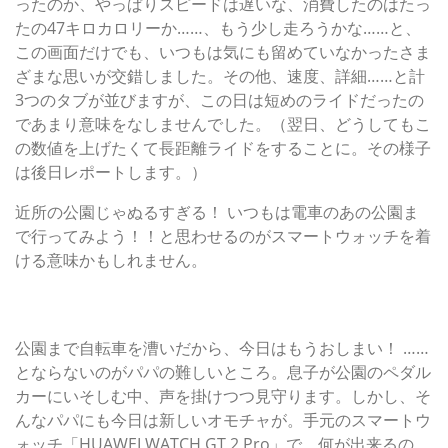
ったのか、やっぱりスピードは遅いな、消費したのはたっ
たの47キロカロリーか……、もう少し走ろうかな……と、
この画面だけでも、いつもは気にも留めていなかったさま
ざまな思いが交錯しました。その他、速度、詳細……と計
3つのタブが並びますが、この日は短めのライドだったの
であまり意味をなしませんでした。（翌日、どうしてもこ
の数値を上げたくて長距離ライドをすることに。その様子
は後日レポートします。）
近所の公園じゃぬるすぎる！ いつもは電車のあの公園ま
で行ってみよう！！と思わせるのがスマートウォッチを着
ける意味かもしれません。
息子が公園で遊び回る中、パパはスマートウォッチをあれ
やこれやいじり倒す
公園まで自転車を漕いだから、今日はもうおしまい！ ……
とならないのがパパの難しいところ。息子が公園のペダル
カーにいそしむ中、声を掛けつつ見守ります。しかし、そ
んなパパにも今日は新しいオモチャが。手元のスマートウ
ォッチ「HUAWEI WATCH GT 2 Pro」で、何が出来るの