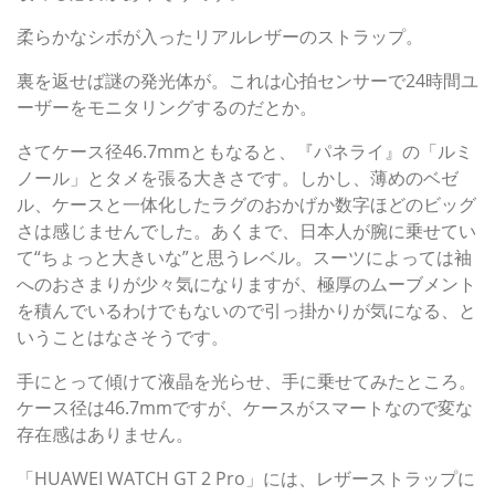
柔らかなシボが入ったリアルレザーのストラップ。
裏を返せば謎の発光体が。これは心拍センサーで24時間ユ
ーザーをモニタリングするのだとか。
さてケース径46.7mmともなると、『パネライ』の「ルミ
ノール」とタメを張る大きさです。しかし、薄めのベゼ
ル、ケースと一体化したラグのおかげか数字ほどのビッグ
さは感じませんでした。あくまで、日本人が腕に乗せてい
て“ちょっと大きいな”と思うレベル。スーツによっては袖
へのおさまりが少々気になりますが、極厚のムーブメント
を積んでいるわけでもないので引っ掛かりが気になる、と
いうことはなさそうです。
手にとって傾けて液晶を光らせ、手に乗せてみたところ。
ケース径は46.7mmですが、ケースがスマートなので変な
存在感はありません。
「HUAWEI WATCH GT 2 Pro」には、レザーストラップに