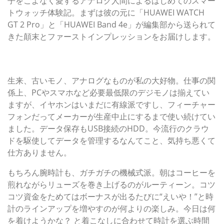
子をこよなく愛するアナログ人間によるはじめてのスマー
トウォッチ体験記。まずは彼の元に「HUAWEI WATCH
GT 2 Pro」と「HUAWEI Band 4e」が編集部から送られて
きた顛末とファーストインプレッションをお届けします。
スマートウォッチを敵視している私の家にスマートウォッ
チがやって来た
生来、古いモノ、アナログなものが私の大好物。仕事の関
係上、PCやスマホなど必要最低限のデジモノは揃えてい
ますが、イヤホンはいまだに有線派ですし、フィーチャー
フォンだってメーカーが生産中止にするまで使い続けてい
ました。データ保存もUSB接続のHDD。今流行のクラウ
ドを駆使してデータを管理するなんてこと、気持ち悪くて
仕方ありません。
もちろん腕時計も、ガチガチの機械式派。朝はコーヒーを
煎れながらリューズを巻き上げるのがルーティーン。コツ
コツ資金をためてはボーナスが出るたびに“えいや！”と時
計のラインアップを増やすのが何よりの楽しみ。今日は何
を着けようかな？ と着こなしに合わせて時計を選ぶ時間