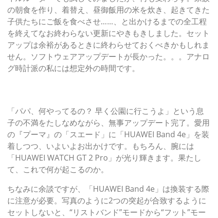
の朝食を作り、着替え、昼御飯用の米を炊き、起きてきた
子供たちにご飯を食べさせ……、と出かけるまでの全工程
を終えてなお終わらない更新にやきもきしました。セット
アップは余裕があるときに終わらせておくべきかもしれま
せん。ソフトウェアアップデートが長かった。。。アナロ
グ時計派の私には想定外の時間です。
デュアル接続の注意点。自転車ユーザー感涙（？）のメリ
ットとは
「パパ、何やってるの？ 早く公園に行こうよ」という息
子の不満をたしなめながら、無事アップデート完了。愛用
の『プーマ』の「スエード」に「HUAWEI Band 4e」を装
着しつつ、いよいよお出かけです。もちろん、腕には
「HUAWEI WATCH GT 2 Pro」が光り輝きます。果たし
て、これで何が起こるのか。
ちなみに余談ですが、「HUAWEI Band 4e」は換装する際
に注意が必要。写真のように2つの突起が合致するように
セットしないと、“リストバンド”モードから“フット”モー