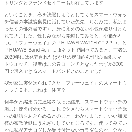
トリングとグランドセイコーも所有しています。
ということを、私を洗脳しようとしてくるスマートウォッ
チ信者の本誌編集長に話していた矢先（ちなみに、私はま
ったくの部外者です）、身に覚えのない小包が送り付けら
れてきました。怪しみながら開封してみると、小箱が2
つ。『ファーウェイ』の「HUAWEI WATCH GT 2 Pro」と
「HUAWEI Band 4e」……⁉ネットで調べてみると、前者は
2020年には発売されたばかりの定価約4万円の高級スマー
トウォッチ、後者はこの春ローンチとなったわずか3000
円で購入できるスマートバンドとのことでした。
我が家に突然送られてきた「ファーウェイ」のスマートウ
ォッチ２本。これは一体何？
何事かと編集長に連絡を取った結果、スマートウォッチの
魅力は使えば分かる、これでダメならスマートウォッチ派
への勧誘をあきらめるとのこと。わかりました、いい加減
彼の布教活動にうんざりしていたころです。使ってみてい
かに私がアナログしか受け付けないカラダなのか、分かっ