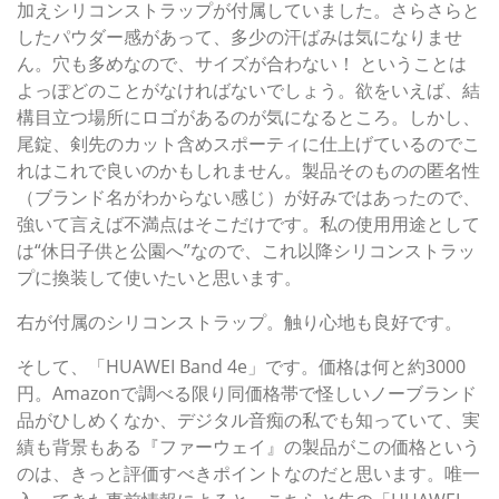
加えシリコンストラップが付属していました。さらさらと
したパウダー感があって、多少の汗ばみは気になりませ
ん。穴も多めなので、サイズが合わない！ ということは
よっぽどのことがなければないでしょう。欲をいえば、結
構目立つ場所にロゴがあるのが気になるところ。しかし、
尾錠、剣先のカット含めスポーティに仕上げているのでこ
れはこれで良いのかもしれません。製品そのものの匿名性
（ブランド名がわからない感じ）が好みではあったので、
強いて言えば不満点はそこだけです。私の使用用途として
は“休日子供と公園へ”なので、これ以降シリコンストラッ
プに換装して使いたいと思います。
右が付属のシリコンストラップ。触り心地も良好です。
そして、「HUAWEI Band 4e」です。価格は何と約3000
円。Amazonで調べる限り同価格帯で怪しいノーブランド
品がひしめくなか、デジタル音痴の私でも知っていて、実
績も背景もある『ファーウェイ』の製品がこの価格という
のは、きっと評価すべきポイントなのだと思います。唯一