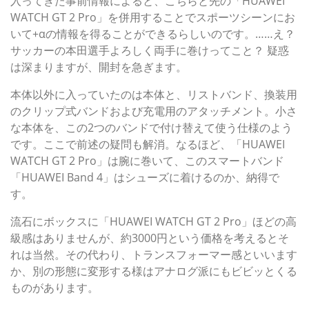
入ってきた事前情報によると、こちらと先の「HUAWEI
WATCH GT 2 Pro」を併用することでスポーツシーンにお
いて+αの情報を得ることができるらしいのです。……え？
サッカーの本田選手よろしく両手に巻けってこと？ 疑惑
は深まりますが、開封を急ぎます。
本体以外に入っていたのは本体と、リストバンド、換装用
のクリップ式バンドおよび充電用のアタッチメント。小さ
な本体を、この2つのバンドで付け替えて使う仕様のよう
です。ここで前述の疑問も解消。なるほど、「HUAWEI
WATCH GT 2 Pro」は腕に巻いて、このスマートバンド
「HUAWEI Band 4」はシューズに着けるのか、納得で
す。
流石にボックスに「HUAWEI WATCH GT 2 Pro」ほどの高
級感はありませんが、約3000円という価格を考えるとそ
れは当然。その代わり、トランスフォーマー感といいます
か、別の形態に変形する様はアナログ派にもビビッとくる
ものがあります。