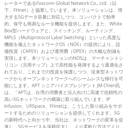
レーターであるFoxconn Global Network Co., Ltd.（以
下、FHnet）と協業しています。本ソリューションは、増
大する5Gデータ容量に対応しつつ、コンパクトで効率
的、保守も簡易なルータ機能を提供します。また、White
Box型ハードウェアと、スイッチング、ルーティング、
MPLS（Multiprotocol Label Switching）といった高度な
機能を備えたネットワークOS（NOS）の提供により、設
備投資（CAPEX）および運用費（OPEX）の大幅な削減を
実現します。本ソリューションのNOSは、マーチャントシ
リコン（汎用チップ）上で高性能を発揮するよう最適化さ
れており、これまでの投資を保護しつつ、従来型ネットワ
ークからオープンネットワークへのシームレスな移行を可
能にします。APT シニアバイスプレジデント JM Chien氏
は、「APTは、台湾の消費者と法人向けに高速で信頼性の
高い5Gネットワークの構築に取り組んでいます。IP
Infusion、UfiSpace、FHnetは、こうした取り組みをサポ
ートするためのソリューションを提供してくれます。5G
の新時代へと向かう中、当社は、ネットワークの変革を促
進し、5Gサービスを深耕拡大し、より柔軟な方法でより