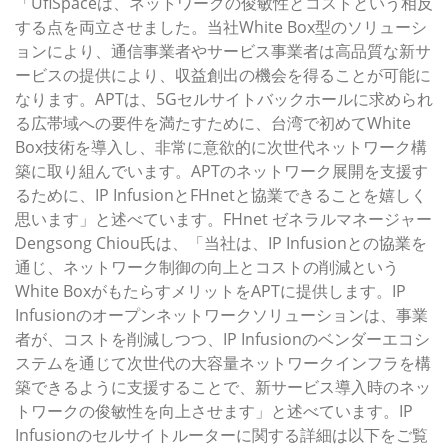
「UfiSpaceは、ネットワークの俊敏性とコストという相反
する点を両立させました。当社White Box型のソリューシ
ョンにより、通信事業者やサービス事業者は高品質な新サ
ービスの提供により、収益創出の機会を得ることが可能に
なります。APTは、5Gセルサイトバックホールに求められ
る広帯域への要件を満たすために、台湾で初めてWhite
Box技術を導入し、非常に意欲的に次世代ネットワーク構
築に取り組んでいます。APTのネットワーク展開を支援す
るために、IP InfusionとFHnetと協業できることを嬉しく
思います」と述べています。FHnet ゼネラルマネージャー
Dengsong Chiou氏は、「当社は、IP Infusionとの協業を
通じ、ネットワーク制御の向上とコストの削減という
White BoxがもたらすメリットをAPTに提供します。IP
Infusionのオープンネットワークソリューションは、事業
者が、コストを削減しつつ、IP Infusionのベンダーエコシ
ステムを通じて次世代の大容量ネットワークインフラを構
築できるように支援することで、新サービス導入時のネッ
トワークの俊敏性を向上させます」と述べています。IP
Infusionのセルサイトルーターに関する詳細は以下をご覧