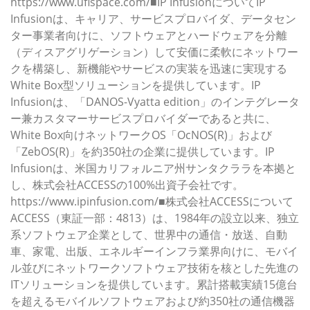
https://www.ufispace.com/■IP InfusionについてIP
Infusionは、キャリア、サービスプロバイダ、データセン
ター事業者向けに、ソフトウェアとハードウェアを分離
（ディスアグリゲーション）して安価に柔軟にネットワー
クを構築し、新機能やサービスの実装を迅速に実現する
White Box型ソリューションを提供しています。IP
Infusionは、「DANOS-Vyatta edition」のインテグレータ
ー兼カスタマーサービスプロバイダーであると共に、
White Box向けネットワークOS「OcNOS(R)」および
「ZebOS(R)」を約350社の企業に提供しています。IP
Infusionは、米国カリフォルニア州サンタクララを本拠と
し、株式会社ACCESSの100%出資子会社です。
https://www.ipinfusion.com/■株式会社ACCESSについて
ACCESS（東証一部：4813）は、1984年の設立以来、独立
系ソフトウェア企業として、世界中の通信・放送、自動
車、家電、出版、エネルギーインフラ業界向けに、モバイ
ル並びにネットワークソフトウェア技術を核とした先進の
ITソリューションを提供しています。累計搭載実績15億台
を超えるモバイルソフトウェアおよび約350社の通信機器