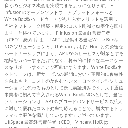
多くのビジネス機会を実現できるようになります。IP
Infusionのオープンソフトウェアプラットフォームと
White Box型ハードウェアがもたらすメリットを活用し、
当社ネットワーク構築・運用のコスト削減と効率化を図り
ます」と述べています。IP Infusion 最高経営責任者
（CEO） 緒方 淳は、「APTに提供する当社White Box型
NOSソリューションと、UfiSpaceおよびFHnetとの緊密な
パートナーシップにより、APTの5Gサービスが対象とする
地域をカバーするだけでなく、将来的に様々なユースケー
スをサポートすることが可能になります。White Box型ネ
ットワークは、新サービスの展開において革新的に俊敏性
を向上させ、コストのかさむベンダーロックイン型ソリュ
ーションに代わるものとして既に実証済みです。大手通信
事業者に初めて導入されるWhite Box型NOSとして、当社
ソリューションは、APTのブロードバンドサービスの拡大
に対して優れたコスト効率で応えることで、増大するトラ
フィック要件を満たしていきます」と述べています。
UfiSpace 最高経営責任者（CEO） Vincent Ho氏は、