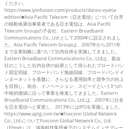
ください。
https://www.ipinfusion.com/products/danos-vyatta-
edition/■Asia Pacific Telecom（亞太電信）について台湾
の移動体通信事業者である亞太電信は、Asia Pacific
Telecom Groupの子会社、Eastern Broadband
Communications Co., Ltd.として2000年に設立されまし
た。Asia Pacific Telecom Groupは、2007年から2011年
まで企業戦略に基づいて社内合併を実施してきました。
Eastern Broadband Communications Co., Ltdは、親会
社のこうした社内合併の結果として得られたブロードバン
ド固定回線、ブロードバンド無線回線、ブロードバンドイ
ンターネットを基盤に、さらなる運用効率と競争力の向上
を目指し、統合、イノベーション、スピードという3つの
中核的価値に沿って事業を推進してきました。Eastern
Broadband Communications Co., Ltd.は、2007年に社名
を亞太電信へと変更し、2013年にはIPOを実施しました。
https://www.aptg.com.tw/■Foxconn Global Network
Co., Ltd.についてFoxconn Global Network Co., Ltd.
（FHnet）は、鴻海科技集団傘下のシステムインテグレー