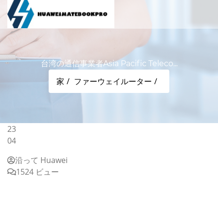
台湾の通信事業者Asia Pacific Teleco...
家
ファーウェイルーター
23
04
沿って Huawei
1524 ビュー
台湾の通信事業者Asia Pacific Telecom（亞太電信)、5G
モバイルネットワークにおけるセルサイトルーターの導入
でIP InfusionのWhite Boxソリューションを選定 企業リ