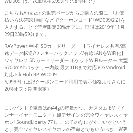
WD009｣は、執筆現在6,999円で販売中です。
こちらもAmazonの販売ページからご購入の際に、｢お支
払い方法確認｣画面などでクーポンコード｢WD009GIZ｣を
入力することで読者限定20%オフに。期限は2019年11月
29日23時59分まで。
RAVPower Wi-Fi SDカードリーダー 【ワイヤレス共有/高
速データ転送/ワンキーバックアップ/有線LANをWiFi化】
ワイヤレス SDカードリーダー ポケットWiFiルーター ⼤型
6700mAhバッテリー内蔵 最大4TBまで対応 iOS/Android
対応 FileHub RP-WD009
6,999円（上記クーポンコード利用で表示価格よりさらに
20%オフ：期間限定）
TaoTronics：ワイヤレスイヤホン｢SoundLiberty 77｣
コンパクトで重量は約44gの軽量かつ、カスタムIEM（イ
ンナーイヤーモニター）風デザインの完全ワイヤレスイヤ
ホン｢SoundLiberty 77｣。この子のなにがすごいかという
と、完全ワイヤレスイヤホンの宿命とでもいうべき、遅延