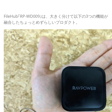
RAVPower：Wi-Fi SDカードリーダー FileHub｢RP-
WD009｣
FileHub｢RP-WD009｣は、大きく分けて以下の3つの機能が
融合したちょっとめずらしいプロダクト。