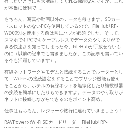
有したいときにも大活躍してくれる機能なんですが、これ
が本当に便利で…。
もちろん、写真や動画以外のデータも移せます。SDカー
ドスロットのないPCを使用しているので、FileHub｢RP-
WD009｣を使用する前は常にハブが必須でした。そして、
スマホでもPCでもケーブルレスでデータのやり取りがで
きる快適さを知ってしまった今、FileHubが手放せないも
のに（以前の記事でも書きましたが、この記事を書いてい
る今も活躍しています）。
有線ネットワークやモデムと接続することでルーターとし
て、Wi-Fiへの接続設定をすることでブリッジ機能も使え
ることから、ホテルの有線ネットを無線化したり複数機器
の接続を簡単にしたりもできますよ。データのやり取りが
ネットに接続しながらできるのもポイント高め。
仕事はもちろん、レジャーや旅行に連れていきましょう！
RAVPowerのWi-Fi SDカードリーダー FileHub｢RP-