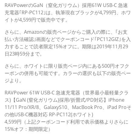
RAVPowerのGaN（窒化ガリウム）採用61W USB-C 急速
充電器｢RP-PC112｣は、執筆現在ブラックが4,799円、ホワ
イトが4,599円で販売中です。
さらに、Amazonの販売ページからご購入の際に、｢お支
払い方法確認｣画面などでクーポンコード｢PC112GIZ｣を入
力することで読者限定15%オフに。期限は2019年11月29
日23時59分まで。
さらに、ホワイトに限り販売ページ内にある500円オフク
ーポンの併用も可能です。カラーの選択も以下の販売ペー
ジより。
RAVPower 61W USB-C 急速充電器（世界最小最軽量クラ
ス)【GaN (窒化ガリウム)採用/折畳式/PD対応】iPhone
11/11 Pro/XR/8、GalaxyS10、MacBook Pro、iPad Proそ
の他USB-C機器対応 RP-PC112(ホワイト)
4,599円（上記クーポンコード利用で表示価格よりさらに
15%オフ：期間限定）