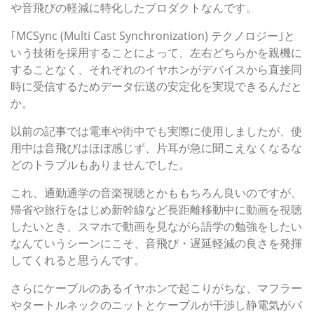
や音飛びの軽減に特化したプロダクトなんです。
｢MCSync (Multi Cast Synchronization) テクノロジー｣と
いう技術を採用することによって、左右どちらかを親機に
することなく、それぞれのイヤホンがデバイスから直接同
時に受信するためデータ伝送の安定化を実現できるんだと
か。
以前の記事では電車や街中でも実際に使用しましたが、使
用中は音飛びはほぼ感じず、片耳が急に聞こえなくなるな
どのトラブルもありませんでした。
これ、通勤通学の音楽視聴とかももちろん良いのですが、
帰省や旅行をはじめ新幹線など長距離移動中に動画を視聴
したいとき、スマホで動画を見ながら語学の勉強をしたい
なんていうシーンにこそ、音飛び・遅延軽減の良さを発揮
してくれると思うんです。
さらにケーブルのあるイヤホンで起こりがちな、マフラー
やタートルネックのニットとケーブルが干渉し静電気がバ