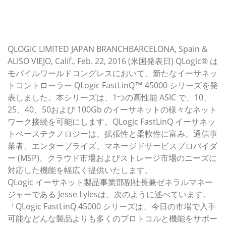
〜新設計のコントローラーにより、10、25、40、50、
100Gb の様々なイーサネット スピードのサポートに加
え、豊富な機能により、IT 管理者にとって拡張性と柔軟性
が高まる〜
QLOGIC LIMITED JAPAN BRANCHBARCELONA, Spain &
ALISO VIEJO, Calif., Feb. 22, 2016 (米国発表日) QLogic® は
モバイルワールドコングレスにおいて、新たなイーサネッ
トコントローラー QLogic FastLinQ™ 45000 シリーズを発
表しました。本シリーズは、1つの高性能 ASIC で、10、
25、40、50および 100Gb のイーサネットの様々なネット
ワーク接続を可能にします。QLogic FastLinQ イーサネッ
トベーステクノロジーは、拡張性と柔軟性に富み、通信事
業者、エンタープライズ、マネージドサービスプロバイダ
ー (MSP)、クラウド市場およびストレージ市場のニーズに
対応した機能を幅広く提供いたします。
QLogic イーサネット製品事業部副社長兼ゼネラルマネー
ジャーである Jesse Lylesは、次のように述べています。
「QLogic FastLinQ 45000 シリーズは、今日の市場で入手
可能などんな製品よりも多くのプロトコルと機能をサポー