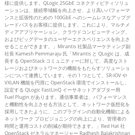
様に提供します。QLogic 25GbE コネクティビティソリュ
ーションは、接続帯域幅を向上させ、より高いパフォーマ
ンスと拡張性のための 100GbE へのシームレスなアップグ
レードパスをお客様に提供します。これにより、マルチメ
ディアアプリケーション、クラウドコンピューティング、
およびビッグデータのユーザーエクスペリエンスを向上さ
せることができます。」Mirantis 社製品マーケティング副
社長 Kamesh Pemmaraju 氏「Mirantis と QLogic は、成
長する OpenStack コミュニティーに対して、高度なスト
レージおよびネットワークの機能をもたらすソリューショ
ンについて連携しています。その 1 つとして、SR-IOV や
VXLAN 機能を円滑に OpenStack 環境でインストールし、
設定する QLogic FastLinQ イーサネットアダプター用
Fuel Plugin があります。通信事業者は、パフォーマンス
と機動性を向上させる方法として、ネットワーク仮想化を
採用してきたように、このプラグインの自動化機能による
ネットワーク プロビジョニングの向上により、管理者の
時間と運用コストの削減が期待できます。」Red Hat 社
OpenStack ゼネラルマネージャー Radhesh Balakrishnan