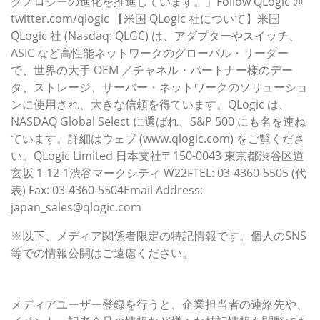
クノロジーの進化を推進しています。」Follow QLogic @
twitter.com/qlogic 【米国 QLogic 社について】米国
QLogic 社 (Nasdaq: QLGC) は、アダプターやスイッチ、
ASIC など高性能ネットワークのグローバル・リーダー
で、世界の大手 OEM ／チャネル・パートナー様のデー
タ、ストレージ、サーバー・ネットワークのソリューショ
ンに使用され、大きな信頼を得ています。QLogic は、
NASDAQ Global Select に選ばれ、S&P 500 にも名を連ね
ています。詳細はウェブ (www.qlogic.com) をご覧くださ
い。QLogic Limited 日本支社〒150-0043 東京都渋谷区道
玄坂 1-12-1渋谷マークシティ W22FTEL: 03-4360-5505 (代
表) Fax: 03-4360-5504Email Address:
japan_sales@qlogic.com
※以下、メディア関係者限定の特記情報です。個人のSNS
等での情報公開はご遠慮ください。
このプレスリリースには、メディア関係者向けの情報があ
ります。
メディアユーザー登録を行うと、企業担当者の連絡先や、