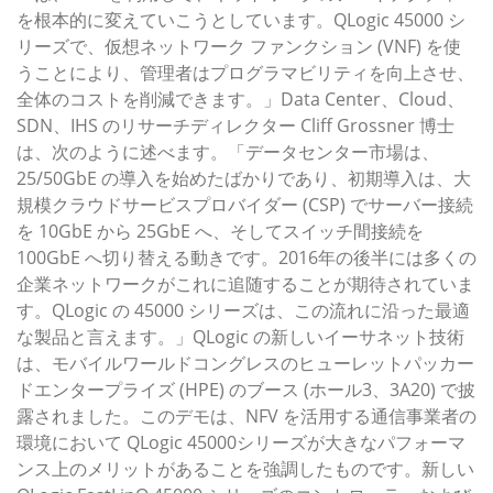
を根本的に変えていこうとしています。QLogic 45000 シ
リーズで、仮想ネットワーク ファンクション (VNF) を使
うことにより、管理者はプロ​​グラマビリティを向上させ、
全体のコストを削減できます。」Data Center、Cloud、
SDN、IHS のリサーチディレクター Cliff Grossner 博士
は、次のように述べます。「データセンター市場は、
25/50GbE の導入を始めたばかりであり、初期導入は、大
規模クラウドサービスプロバイダー (CSP) でサーバー接続
を 10GbE から 25GbE へ、そしてスイッチ間接続を
100GbE へ切り替える動きです。2016年の後半には多くの
企業ネットワークがこれに追随することが期待されていま
す。QLogic の 45000 シリーズは、この流れに沿った最適
な製品と言えます。」QLogic の新しいイーサネット技術
は、モバイルワールドコングレスのヒューレットパッカー
ドエンタープライズ (HPE) のブース (ホール3、3A20) で披
露されました。このデモは、NFV を活用する通信事業者の
環境において QLogic 45000シリーズが大きなパフォーマ
ンス上のメリットがあることを強調したものです。新しい