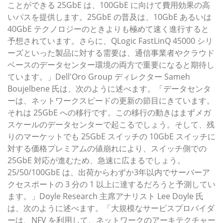
ことができる 25GbE は、100GbE に向けて費用効果の高
いパスを提供します。25GbE の普及は、10GbE あるいは
40GbE テクノロジーのときよりも極めて速く進行すると
予想されています。さらに、QLogic FastLinQ 45000 シリ
ーズといった製品に対する需要は、通信事業者やクラウド
ベースのデータセンター環境の両方で重要になると期待し
ています。」Dell'Oro Group ディレクター Sameh
Boujelbene 氏は、次のように述べます。「データセンタ
ーは、ネットワークスピードの更新の節目にきています。
それは 25GbE への移行です。この移行の動きはまずメガ
スケールのデータセンターで起こるでしょう。そして、残
りのマーケットでも 25GbE スイッチの 10GbE スイッチに
対する価格プレミアムの値崩れにより、スイッチ側での
25GbE 対応が進むため、急速に広まるでしょう。
25/50/100GbE は、出荷からわずか3年以内でサーバーア
クセスポートの 3 分の 1 以上に達するだろうと予測してい
ます。」Doyle Research 主席アナリスト Lee Doyle 氏
は、次のように述べます。「大規模なサービスプロバイダ
ーは、NFV を利用して、ネットワークのアーキテクチャー