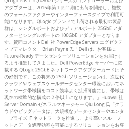
QLogic FastLinQ 45000 シリーズのコントローラーおよび
アダプターは、2016年第 1 四半期に出荷を開始し、複数
のフォームファクターやインターフェースタイプで利用可
能になります。QLogic ブランドで出荷される最初の製品
群は、シングルポートおよびデュアルポート 25GbE アダ
プターとシングルポートの 100GbE アダプターとなりま
す。賛同コメントDell 社 PowerEdge Servers エグゼクテ
ィブディレクター Brian Payne 氏「Dell は、お客様に
Future-Ready データセンターソリューションをお届けす
るよう推進してきました。Dell PowerEdge サーバーに搭
載する QLogic 25GbE ネットワークアダプターカードはそ
の好例です。この将来の 25Gb ソリューションは、次世代
クラウドやウェブスケールデータセンター環境においてネ
ットワーク帯域幅をコスト効率よく拡張可能にし、帯域は
現在の標準的な構成の 2 倍以上になります。」Huawei 社
Server Domain ゼネラルマネージャー Qiu Long 氏「クラ
ウドやビッグデータは、大規模なデータセンターやエンタ
ープライズ IT ネットワークを推進し、より高いスループ
ットとデータ処理効率を可能にするソリューションをお客