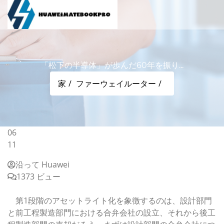
「松下の半導体」が歩んだ60年を振り...
家
ファーウェイルーター
06
11
沿って Huawei
1373 ビュー
「松下の半導体」が歩んだ60年を振り返る(最終回)
第1段階のアセットライト化を象徴するのは、設計部門
と前工程製造部門における合弁会社の設立、それから後工