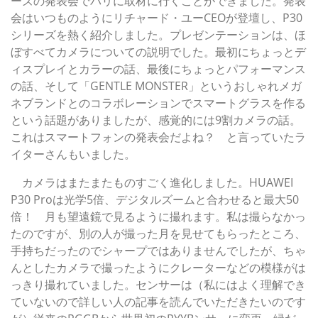
ーズの発表会でパリに取材に行くことができました。発表
会はいつものようにリチャード・ユーCEOが登壇し、P30
シリーズを熱く紹介しました。プレゼンテーションは、ほ
ぼすべてカメラについての説明でした。最初にちょっとデ
ィスプレイとカラーの話、最後にちょっとパフォーマンス
の話、そして「GENTLE MONSTER」というおしゃれメガ
ネブランドとのコラボレーションでスマートグラスを作る
という話題がありましたが、感覚的には9割カメラの話。
これはスマートフォンの発表会だよね？ と言っていたラ
イターさんもいました。
カメラはまたまたものすごく進化しました。HUAWEI
P30 Proは光学5倍、デジタルズームと合わせると最大50
倍！ 月も望遠鏡で見るように撮れます。私は撮らなかっ
たのですが、別の人が撮った月を見せてもらったところ、
手持ちだったのでシャープではありませんでしたが、ちゃ
んとしたカメラで撮ったようにクレーターなどの模様がは
っきり撮れていました。センサーは（私にはよく理解でき
ていないので詳しい人の記事を読んでいただきたいのです