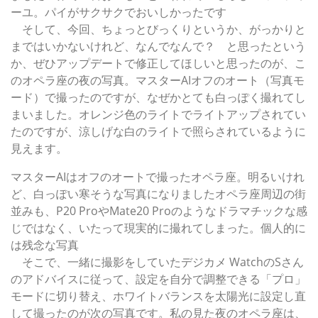
ーユ。パイがサクサクでおいしかったです
そして、今回、ちょっとびっくりというか、がっかりと
まではいかないけれど、なんでなんで？ と思ったという
か、ぜひアップデートで修正してほしいと思ったのが、こ
のオペラ座の夜の写真。マスターAIオフのオート（写真モ
ード）で撮ったのですが、なぜかとても白っぽく撮れてし
まいました。オレンジ色のライトでライトアップされてい
たのですが、涼しげな白のライトで照らされているように
見えます。
マスターAIはオフのオートで撮ったオペラ座。明るいけれ
ど、白っぽい寒そうな写真になりましたオペラ座周辺の街
並みも、P20 ProやMate20 Proのようなドラマチックな感
じではなく、いたって現実的に撮れてしまった。個人的に
は残念な写真
そこで、一緒に撮影をしていたデジカメ WatchのSさん
のアドバイスに従って、設定を自分で調整できる「プロ」
モードに切り替え、ホワイトバランスを太陽光に設定し直
して撮ったのが次の写真です。私の見た夜のオペラ座は、