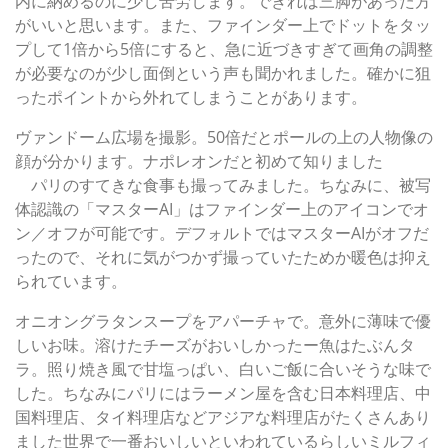
内に納めるのに少し苦労します。できれば三脚があった方
がいいと思います。また、ファインダー上でドットをタッ
プして1倍から5倍にすると、急に近づきすぎて画角の調整
が必要なのが少し面倒という声も聞かれました。確かに狙
ったポイントから外れてしまうことがあります。
ヴァンドーム広場を撮影。50倍だとポールの上の人物像の
顔が分かります。ナポレオンだと初めて知りました
パリのすてきな食事も撮ってみました。ちなみに、被写
体認識の「マスターAI」はファインダー上のアイコンでオ
ン／オフが可能です。デフォルトではマスターAIがオフだ
ったので、それに気がつかず撮っていたためか暖色は抑え
られています。
オニオングラタンスープをアパーチャで。意外に薄味で優
しいお味。溶けたチーズがおいしかったー魚はたぶんタ
ラ。照り焼き風で甘塩っぱい、白いご飯に合いそうな味で
した。ちなみにパリにはラーメン屋を含む日本料理店、中
国料理店、タイ料理店などアジアな料理店がたくさんあり
ました世界で一番おいしいといわれているらしいミルフィ