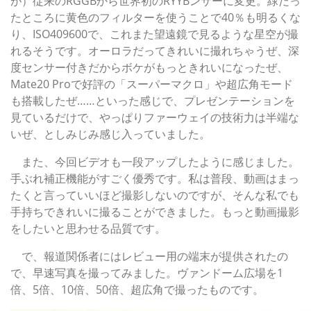
が）従来のRGGBから世界初のRYYBンサーに変更。緑だっ
たところに黄色のフィルターを使うことで40％も明るくな
り、ISO409600で、これまた望遠鏡で見るような星空が撮
れるそうです。オーロラだってきれいに撮れちゃうぜ、深
度センサー付きだからボケがもっときれいになったぜ、
Mate20 Proで好評の「スーパーマクロ」や超広角モード
も搭載したぜ……といった感じで、プレゼンテーションを
見ているだけで、やっぱりファーウェイの技術力は半端な
いぜ、としみじみ感じ入っていました。
また、今回ビデオも一段アップしたように感じました。
手ぶれ補正機能がすごく優秀です。私は普段、動画はまっ
たくと言っていいほど撮影しないのですが、そんな私でも
手持ちできれいに撮ることができました。もっと動画撮影
をしたいと思わせる品質です。
で、報道関係者にはレビュー用の端末が提供されたの
で、早速写真を撮ってみました。ヴァンドーム広場を1
倍、5倍、10倍、50倍、超広角で撮ったものです。