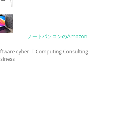
21/09/2024
10/04/2022
ノートパソコンのAmazon...
グ
ftware
cyber
IT
Computing
Consulting
siness