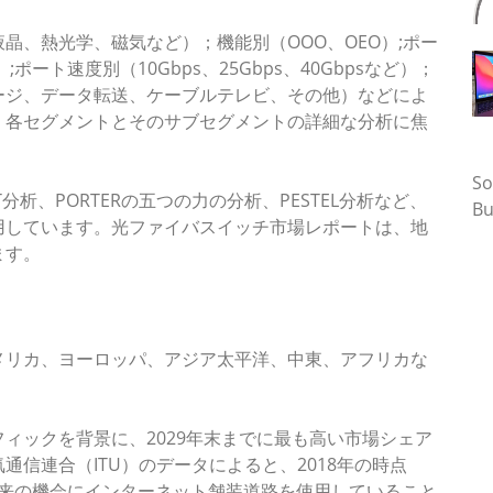
晶、熱光学、磁気など）；機能別（OOO、OEO）;ポー
）;ポート速度別（10Gbps、25Gbps、40Gbpsなど）；
ージ、データ転送、ケーブルテレビ、その他）などによ
、各セグメントとそのサブセグメントの詳細な分析に焦
タ
So
析、PORTERの五つの力の分析、PESTEL分析など、
Bu
用しています。光ファイバスイッチ市場レポートは、地
ます。
メリカ、ヨーロッパ、アジア太平洋、中東、アフリカな
ィックを背景に、2029年末までに最も高い市場シェア
信連合（ITU）のデータによると、2018年の時点
の将来の機会にインターネット舗装道路を使用していること