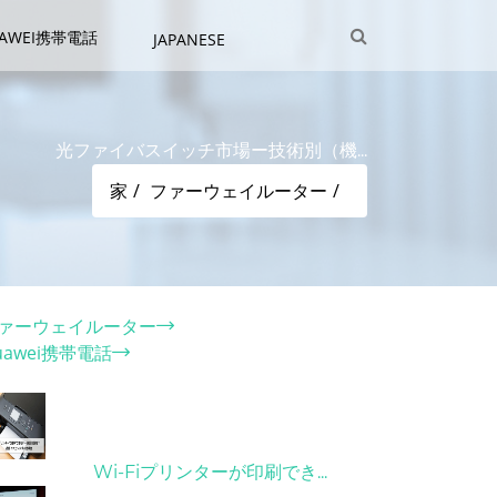
UAWEI携帯電話
JAPANESE
光ファイバスイッチ市場ー技術別（機...
家
ファーウェイルーター
テゴリー
ァーウェイルーター
uawei携帯電話
ット記事
31/03/2022
Wi-Fiプリンターが印刷でき...