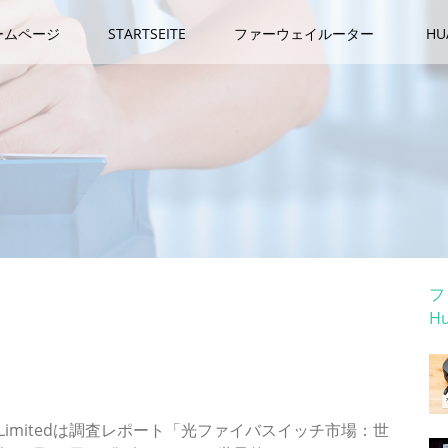
ームページ
STARTSEITE
ファーウェイルーター
H
カ
フ
H
ホ
、熱光学、磁気など）；機能別（OOO、OEO）;ポー
別-グローバル需要分析と機会の見通し2029年
r Private Limitedは調査レポート「光ファイバスイッチ市場：世