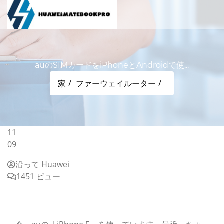
auのSIMカードをiPhoneとAndroidで使...
家
ファーウェイルーター
11
09
沿って Huawei
1451 ビュー
auのSIMカードをiPhoneとAndroidで使い回しできませ
んか？：格安SIM Q＆A（番外編）
質問