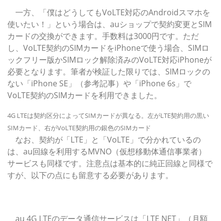
一方、「僕はどうしてもVoLTE対応のAndroidスマホを
使いたい！」という場合は、auショップで契約変更とSIM
カードの交換ができます。手数料は3000円です。ただ
し、VoLTE契約のSIMカードをiPhoneで使う場合、SIMロ
ックフリー版かSIMロック解除済みのVoLTE対応iPhoneが
必要となります。筆者が検証した限りでは、SIMロックの
ない「iPhone SE」（参考記事）や「iPhone 6s」で
VoLTE契約のSIMカードを利用できました。
4G LTEは契約区分によってSIMカードが異なる。左がLTE契約用の黒い
SIMカード、右がVoLTE契約用の銀色のSIMカード
なお、契約が「LTE」と「VoLTE」で分かれているの
は、au回線を利用するMVNO（仮想移動体通信事業者）
サービスも同様です。注意点は基本的に純正回線と同様で
すが、以下の点にも留意する必要があります。
注意3：他社端末を使う場合は「LTE NET for DATA」の契
約が必要
au 4G LTEのデータ通信サービスは「LTE NET」（月額