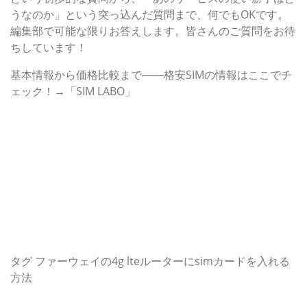
うなのか」という突っ込んだ質問まで、何でもOKです。
編集部で可能な限りお答えします。皆さんのご質問をお待
ちしています！
基本情報から価格比較まで――格安SIMの情報はここでチ
ェック！→「SIM LABO」
関連キーワード
au | iPhone | SIMカード | VoLTE | スマートフォン |
Android | 格安SIM Q＆A | SIMロックフリー | 4G LTE |
格安SIMカード | CDMA2000 | MVNO | 技術基準適合認
定 | arrows M02 | arrows M03 | iPhone 6s | iPhone SE
| KC-01 | LG G3 Beat
関連記事
関連リンク
タグ
ファーウェイの4g lteルーターにsimカードを入れる
方法
カテゴリー