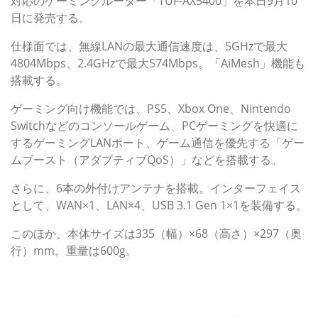
対応のゲーミングルーター「TUF-AX5400」を本日9月10
日に発売する。
仕様面では、無線LANの最大通信速度は、5GHzで最大
4804Mbps、2.4GHzで最大574Mbps。「AiMesh」機能も
搭載する。
ゲーミング向け機能では、PS5、Xbox One、Nintendo
Switchなどのコンソールゲーム、PCゲーミングを快適に
するゲーミングLANポート、ゲーム通信を優先する「ゲー
ムブースト（アダプティブQoS）」などを搭載する。
さらに、6本の外付けアンテナを搭載。インターフェイス
として、WAN×1、LAN×4、USB 3.1 Gen 1×1を装備する。
このほか、本体サイズは335（幅）×68（高さ）×297（奥
行）mm。重量は600g。