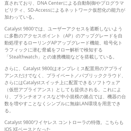
直されており、DNA Centerによる自動制御やプログラマ
ビリティ、SD-Accessによるネットワーク仮想化の能力が
加わっている。
Catalyst 9800では、ユーザーアクセスを遮断しないよう
に多数のアクセスポイント（AP）のアップグレードを自
動処理するローリングAPアップグレード機能、暗号化ト
ラフィックに潜む脅威をフロー解析で検知する
「Stealthwatch」との連携機能などを搭載している。
さらに、Catalyst 9800はオンプレミス配置用のアプライ
アンスだけでなく、プライベート／パブリッククラウド、
さらにはCatalystスイッチ上に配置できるソフトウェア
（仮想アプライアンス）としても提供される。これによ
り、ブランチオフィスなど中小規模の拠点では、機器の台
数を増やすことなくシンプルに無線LAN環境を用意でき
る。
Catalyst 9800ワイヤレス コントローラの特徴。こちらも
IOS XEベースとなった