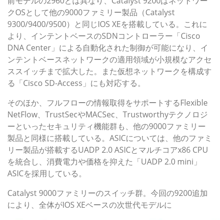
前モデルの2960とは異なり、Catalyst 9200はネットワー
クOSとして他の9000ファミリー製品（Catalyst
9300/9400/9500）と同じIOS XEを搭載している。これに
より、インテントベースのSDNコントローラー「Cisco
DNA Center」による自動化された制御が可能になり、イ
ンテントベースネットワークの適用領域が小規模なアクセ
ススイッチまで拡大した。また仮想ネットワークを構成す
る「Cisco SD-Access」にも対応する。
そのほか、フルフローの情報取得をサポートするFlexible
NetFlow、TrustSecやMACSec、Trustworthyテクノロジ
ーといったセキュリティ機能群も、他の9000ファミリー
製品と同様に搭載している。ASICについては、他のファミ
リー製品が搭載するUADP 2.0 ASICとマルチコアx86 CPU
を統合し、消費電力や価格を抑えた「UADP 2.0 mini」
ASICを採用している。
Catalyst 9000ファミリーのスイッチ群。今回の9200追加
により、全体がIOS XEベースの次世代モデルに