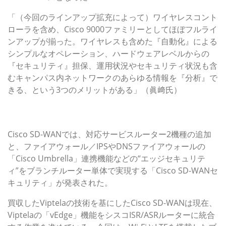
「（今回のラインアップ拡充によって）ワイヤレスコント
ローラを含め、Cisco 9000ファミリーとしてほぼフルライ
ンアップが揃った。ワイヤレスも含めた『自動化』による
シンプルなオペレーション、ハードウェアレベルからの
『セキュリティ』担保、運用状況やセキュリティ状況も含
むキャンパス内ネットワークのあらゆる情報を『分析』で
きる、という3つのメリットがある」（眞﨑氏）
SD-WAN対応ルーターにセキュリティ機能を組み込み、
ブランチの課題を解消
Cisco SD-WANでは、対応サービスルーター2機種の追加
と、ファイアウォール／IPSやDNSファイアウォールの
「Cisco Umbrella」連携機能などの“エッジセキュリテ
ィ”をブランチルーター単体で実現する「Cisco SD-WANセ
キュリティ」が発表された。
買収したViptelaの技術を基にしたCisco SD-WANは現在、
Viptelaの「vEdge」機能をシスコISR/ASRルーターに統合