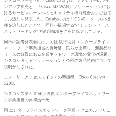
ントローラーを含む「Cisco Catalyst」ファミリーのライ
ンアップ拡充と、「Cisco SD-WAN」ソリューションにお
けるサービスルータへのセキュリティ機能統合および新モ
デル追加を発表した。Catalystでは「IOS XE」ベースの機
種を追加したことで、同社が提唱する“インテントベース
ネットワーキング”の適用領域をさらに拡大している。
同日の記者発表会には、同社 執行役員 エンタープライズ
ネットワーク事業担当の眞﨑浩一氏らが出席し、新製品リ
リースの背景にある企業ネットワーク環境の変化や課題、
シスコが考えるソリューションと今回の製品特徴について
説明がなされた。
エントリーアクセススイッチの新機種「Cisco Catalyst
9200L」
シスコシステムズ 執行役員 エンタープライズネットワー
ク事業担当の眞﨑浩一氏
同 エンタープライズネットワーク事業 テクニカル ソリュ