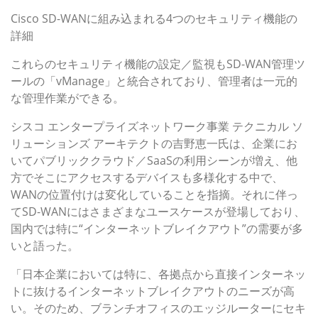
Cisco SD-WANに組み込まれる4つのセキュリティ機能の
詳細
これらのセキュリティ機能の設定／監視もSD-WAN管理ツ
ールの「vManage」と統合されており、管理者は一元的
な管理作業ができる。
シスコ エンタープライズネットワーク事業 テクニカル ソ
リューションズ アーキテクトの吉野恵一氏は、企業にお
いてパブリッククラウド／SaaSの利用シーンが増え、他
方でそこにアクセスするデバイスも多様化する中で、
WANの位置付けは変化していることを指摘。それに伴っ
てSD-WANにはさまざまなユースケースが登場しており、
国内では特に“インターネットブレイクアウト”の需要が多
いと語った。
「日本企業においては特に、各拠点から直接インターネッ
トに抜けるインターネットブレイクアウトのニーズが高
い。そのため、ブランチオフィスのエッジルーターにセキ