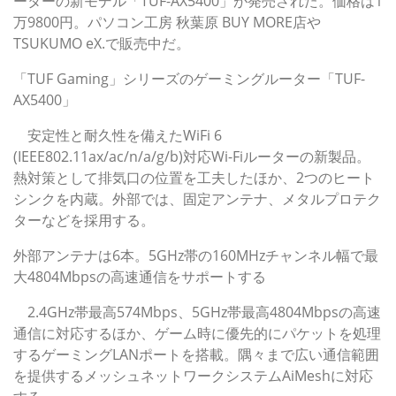
ーターの新モデル「TUF-AX5400」が発売された。価格は1
万9800円。パソコン工房 秋葉原 BUY MORE店や
TSUKUMO eX.で販売中だ。
「TUF Gaming」シリーズのゲーミングルーター「TUF-
AX5400」
安定性と耐久性を備えたWiFi 6
(IEEE802.11ax/ac/n/a/g/b)対応Wi-Fiルーターの新製品。
熱対策として排気口の位置を工夫したほか、2つのヒート
シンクを内蔵。外部では、固定アンテナ、メタルプロテク
ターなどを採用する。
外部アンテナは6本。5GHz帯の160MHzチャンネル幅で最
大4804Mbpsの高速通信をサポートする
2.4GHz帯最高574Mbps、5GHz帯最高4804Mbpsの高速
通信に対応するほか、ゲーム時に優先的にパケットを処理
するゲーミングLANポートを搭載。隅々まで広い通信範囲
を提供するメッシュネットワークシステムAiMeshに対応