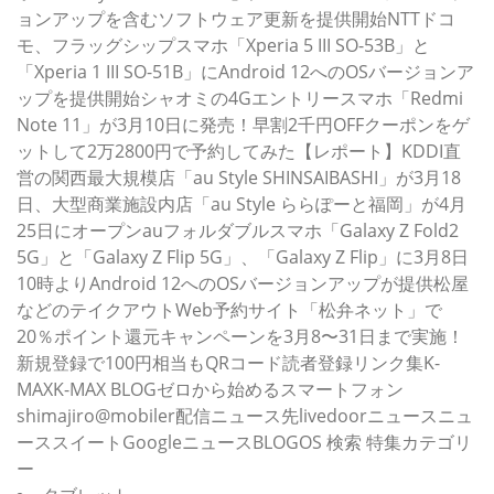
ョンアップを含むソフトウェア更新を提供開始NTTドコ
モ、フラッグシップスマホ「Xperia 5 III SO-53B」と
「Xperia 1 III SO-51B」にAndroid 12へのOSバージョンア
ップを提供開始シャオミの4Gエントリースマホ「Redmi
Note 11」が3月10日に発売！早割2千円OFFクーポンをゲ
ットして2万2800円で予約してみた【レポート】KDDI直
営の関西最大規模店「au Style SHINSAIBASHI」が3月18
日、大型商業施設内店「au Style ららぽーと福岡」が4月
25日にオープンauフォルダブルスマホ「Galaxy Z Fold2
5G」と「Galaxy Z Flip 5G」、「Galaxy Z Flip」に3月8日
10時よりAndroid 12へのOSバージョンアップが提供松屋
などのテイクアウトWeb予約サイト「松弁ネット」で
20％ポイント還元キャンペーンを3月8〜31日まで実施！
新規登録で100円相当もQRコード読者登録リンク集K-
MAXK-MAX BLOGゼロから始めるスマートフォン
shimajiro@mobiler配信ニュース先livedoorニュースニュ
ーススイートGoogleニュースBLOGOS 検索 特集カテゴリ
ー