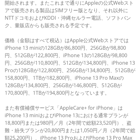
開始されます。またこれまで通りにAppleの公式Webスト
アで販売される製品はSIMフリー版となり、それ以外に
NTTドコモおよびKDDI・沖縄セルラー電話、ソフトバン
ク、量販店からも販売される予定です。
価格（金額はすべて税込）はApple公式Webストアでは
iPhone 13 miniの128GBが86,800円、256GBが98,800
円、512GBが122,800円、iPhone 13の128GBが98,800
円、256GBが110,800円、512GBが134,800円、iPhone 13
Proの128GBが122,800円、256GBが134,800円、512GBが
158,800円、1TBが182,800円、iPhone 13 Pro Maxの
128GBが134,800円、256GBが146,800円、512GBが
170,800円、1TBが194,800円となっています。
また有償補償サービス「AppleCare+ for iPhone」は
iPhone 13 miniおよびiPhone 13における通常プランが
18,800円または980円／月（2年間で総額23,520円）、盗
難・紛失プランが20,800円または1,050円／月（2年間で総
額25,200円）、iPhone 13 ProおよびiPhone 13 Pro Max