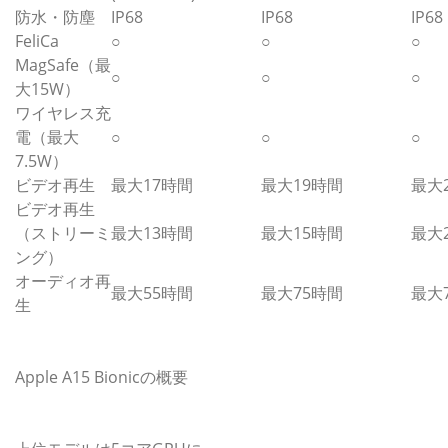
防水・防塵
IP68
IP68
IP68
FeliCa
○
○
○
MagSafe（最
○
○
○
大15W）
ワイヤレス充
電（最大
○
○
○
7.5W）
ビデオ再生
最大17時間
最大19時間
最大
ビデオ再生
（ストリーミ
最大13時間
最大15時間
最大
ング）
オーディオ再
最大55時間
最大75時間
最大
生
Apple A15 Bionicの概要