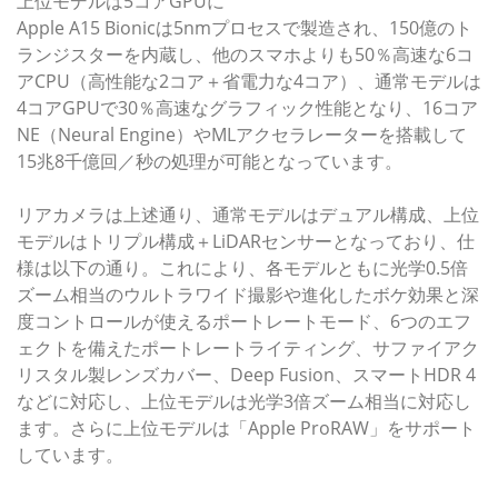
上位モデルは5コアGPUに
Apple A15 Bionicは5nmプロセスで製造され、150億のト
ランジスターを内蔵し、他のスマホよりも50％高速な6コ
アCPU（高性能な2コア＋省電力な4コア）、通常モデルは
4コアGPUで30％高速なグラフィック性能となり、16コア
NE（Neural Engine）やMLアクセラレーターを搭載して
15兆8千億回／秒の処理が可能となっています。
リアカメラは上述通り、通常モデルはデュアル構成、上位
モデルはトリプル構成＋LiDARセンサーとなっており、仕
様は以下の通り。これにより、各モデルともに光学0.5倍
ズーム相当のウルトラワイド撮影や進化したボケ効果と深
度コントロールが使えるポートレートモード、6つのエフ
ェクトを備えたポートレートライティング、サファイアク
リスタル製レンズカバー、Deep Fusion、スマートHDR 4
などに対応し、上位モデルは光学3倍ズーム相当に対応し
ます。さらに上位モデルは「Apple ProRAW」をサポート
しています。