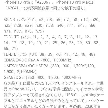
iPhone 13 Proは「A2636」、iPhone 13 Pro Maxは
「A2641」で対応周波数帯は同じで以下の通り。
5G NR（バンドn1、n2、n3、n5、n7、n8、n12、n20、
n25、n28、n29、n30、n38、n40、n41、n48、n66、
n71、n77、n78、n79）
FDD-LTE（バンド1、2、3、4、5、7、8、11、12、13、
14、17、18、19、20、21、25、26、28、29、30、32、
66、71）
TD-LTE（バンド34、38、39、40、41、42、46、48）
CDMA EV-DO Rev. A（800、1,900MHz）
UMTS/HSPA+/DC-HSDPA（850、900、1,700/2,100、
1,900、2,100MHz）
GSM/EDGE（850、900、1,800、1,900MHz）
各製品ともに最新のiOS 15がプリインストールされ、付属
品はiPhone 12シリーズから環境に配慮してイヤホンや電
源アダプターが同梱されなくなり、USB-C - Lightningケー
ブルとマニュアルなどの各類のみとなっていて、パッケー
ジはかなり高さが低くなっています。その他、2030年ま