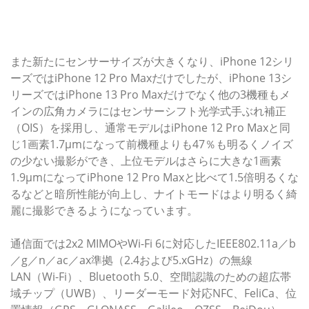
また新たにセンサーサイズが大きくなり、iPhone 12シリ
ーズではiPhone 12 Pro Maxだけでしたが、iPhone 13シ
リーズではiPhone 13 Pro Maxだけでなく他の3機種もメ
インの広角カメラにはセンサーシフト光学式手ぶれ補正
（OIS）を採用し、通常モデルはiPhone 12 Pro Maxと同
じ1画素1.7μmになって前機種よりも47％も明るくノイズ
の少ない撮影ができ、上位モデルはさらに大きな1画素
1.9μmになってiPhone 12 Pro Maxと比べて1.5倍明るくな
るなどと暗所性能が向上し、ナイトモードはより明るく綺
麗に撮影できるようになっています。
通信面では2x2 MIMOやWi-Fi 6に対応したIEEE802.11a／b
／g／n／ac／ax準拠（2.4および5.xGHz）の無線
LAN（Wi-Fi）、Bluetooth 5.0、空間認識のための超広帯
域チップ（UWB）、リーダーモード対応NFC、FeliCa、位