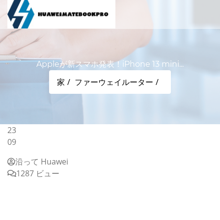
Appleが新スマホ発表！iPhone 13 mini...
家
ファーウェイルーター
23
09
沿って Huawei
1287 ビュー
Appleが新スマホ発表！iPhone 13 miniやiPhone 13、
iPhone 13 Pro、iPhone 13 Pro Maxが9月24日発売、9
月17日21時予約開始。価格は8万6800円から - S-MAX