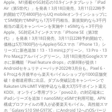
Apple、M1搭載や5G対応の10.9インチタブレット「iPad
Air（第5世代）」を発表！3月18日発売、3月11日22時予
約開始で7万4800円からUQ mobileオンラインショップに
てSIM契約でMNPなら1万5千円相当、新規契約なら3千円
相当の還元キャンペーンを実施中！eSIMなら＋3千円分
Apple、5G対応4.7インチスマホ「iPhone SE（第3世
代）」を発表！3月18日発売、3月11日22時予約開始で、
価格は5万7800円からAppleが5Gスマホ「iPhone 13」シ
リーズに新色追加！13・13 miniはグリーン、13 Pro・13
Pro Maxはアルパイングリーン。3月18日発売Googleスマ
ホに新機能「Pixel feature drops」の第8弾が提供！
Androidセキュリティーパッチ2022年3月分も。Pixel 6・
6 Proは今月後半から楽天モバイルショップが1000店舗突
破！全都道府県に出店。ダブル突破記念キャンペーンで
Rakuten UN-LIMIT VI初申込なら最大3万5千ポイント還元
KDDI、オンライン専用プラン「povo2.0」の対応端末に
iPadシリーズを追加！nanoSIMとeSIMで利用可能。APN
構成プロファイルの導入が必要楽天モバイル、高性能スマ
ホ「Galaxy S10 SM-G973C」にAndroid 12へのOSバージ