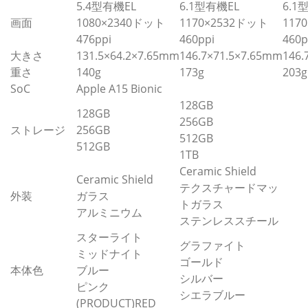
5.4型有機EL
6.1型有機EL
6.1
画面
1080×2340ドット
1170×2532ドット
117
476ppi
460ppi
460p
大きさ
131.5×64.2×7.65mm
146.7×71.5×7.65mm
146.
重さ
140g
173g
203g
SoC
Apple A15 Bionic
128GB
128GB
256GB
ストレージ
256GB
512GB
512GB
1TB
Ceramic Shield
Ceramic Shield
テクスチャードマッ
外装
ガラス
トガラス
アルミニウム
ステンレススチール
スターライト
グラファイト
ミッドナイト
ゴールド
本体色
ブルー
シルバー
ピンク
シエラブルー
(PRODUCT)RED