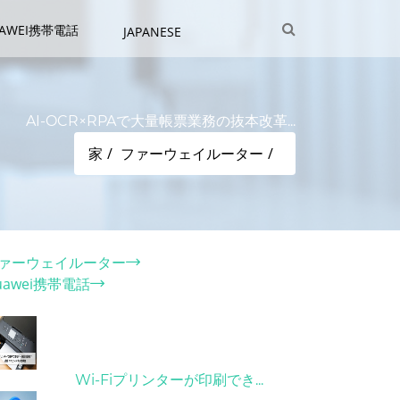
UAWEI携帯電話
JAPANESE
AI-OCR×RPAで大量帳票業務の抜本改革...
家
ファーウェイルーター
テゴリー
ァーウェイルーター
uawei携帯電話
ット記事
31/03/2022
Wi-Fiプリンターが印刷でき...