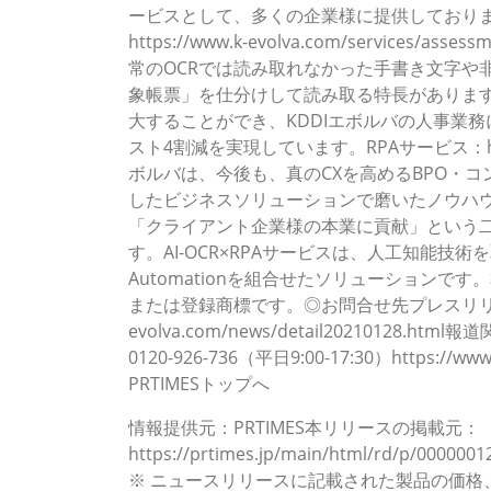
ービスとして、多くの企業様に提供しており
https://www.k-evolva.com/services/a
常のOCRでは読み取れなかった手書き文字や
象帳票」を仕分けして読み取る特長があります
大することができ、KDDIエボルバの人事業務
スト4割減を実現しています。RPAサービス：https://w
ボルバは、今後も、真のCXを高めるBPO・
したビジネスソリューションで磨いたノウハ
「クライアント企業様の本業に貢献」という
す。AI-OCR×RPAサービスは、人工知能技術を取
Automationを組合せたソリューション
または登録商標です。◎お問合せ先プレスリリース（
evolva.com/news/detail20210128.h
0120-926-736（平日9:00-17:30）https:/
PRTIMESトップへ
情報提供元：PRTIMES本リリースの掲載元：
https://prtimes.jp/main/html/rd/p/0000001
※ ニュースリリースに記載された製品の価格