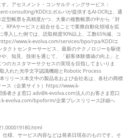
ます。アセスメント・コンサルティングサービス：
ssessment-consulting/KDDIエボルバが提供するAI-OCRは、通
非定型帳票を高精度かつ、大量の複数帳票の中から「対
。RPAサービスと組合せることで業務自動化領域を拡
に導入した例では、読取精度90%以上、工数65%減、コ
ww.k-evolva.com/services/bpo/rpa/KDDIエ
コンタクトセンターサービス、最新のテクノロジーを駆使
ウや、知見、技術を通じて、「顧客体験価値の向上」と
二つのカスタマーサクセスの実現を目指してまいりま
入れた光学文字認識機能とRobotic Process
です。本リリース本文中の製品名および会社名は、各社の商標
企業サイト）https://www.k-
tml報道関係者さま窓口 adv@k-evolva.com法人のお客さま窓口
/www.k-evolva.com/bpoform/企業プレスリリース詳細へ
21.000019180.html
、仕様、サービス内容などは発表日現在のものです。そ