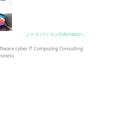
21/09/2024
10/04/2022
ノートパソコンのAmazon...
グ
ftware
cyber
IT
Computing
Consulting
siness