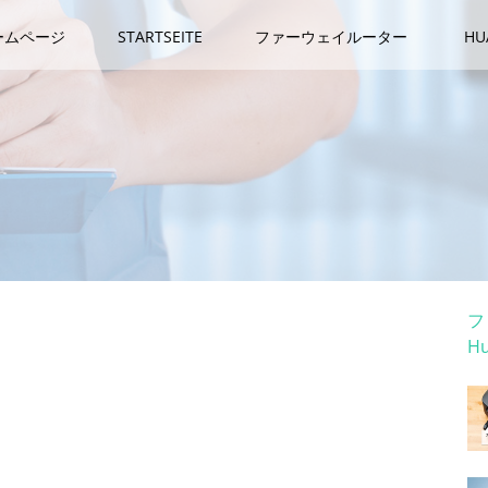
ームページ
STARTSEITE
ファーウェイルーター
H
カ
フ
H
ホ
処理時間64.5%削減を実現！アイピー・パワーシステムズ
業リリース