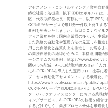
アセスメント・コンサルティング／業務自動化
締役社長：若槻肇、以下KDDIエボルバ）は
区、代表取締役社長：河原功一、以下 IPPS
OCR×RPAサービスで毎月数千件以上発生
事例を発表いたしました。新型コロナウイル
フィス業務を担う国内企業様の多くが、事業
した業務の自動化や運用方法の見直しを推進し
用した自動化と品質向上を推進し、お客さまに
の業務自動化の経緯からPoC、本格運用開始
ーシステムズ様事例：https://www.k-evolva.c
間64.5％削減、AI-OCR読取精度95％超
にAI-OCR×RPAを導入した運用フロー改善に
プロセス自動化アセスメントによる最適化、P
https://www.k-evolva.com/case/pu
OCR×RPAサービスKDDIエボルバは、BP
ター/バックオフィスセンターにおける業務
ィングサービス、AI-OCR×RPAの技術を
するだけでなく、業務プロセス全体を最適化