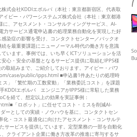
株式会社KDDIエボルバ（本社：東京都新宿区、代表取
、アイピー・パワーシステムズ株式会社（本社：東京都港
）様に、アセスメント・コンサルティングサービス、AI-
する電力サービス通電申込書の処理業務自動化を実現した好
ス感染症の影響を受け、コンタクトセンター／バックオ
タ
継続を最重要課題にニューノーマル時代の働き方を意識
So
ています。事例では、いち早くICTソリューションを活
Bu
安心・安全の基盤となるサービス提供に取組むIPPS様
後の取組みまで、ご紹介しております。アイピー・パワ
om/case/public/ipps.html ■申込書1件あたりの処理時
「入力ミス」「繁忙期の工数変動」「業務委託コスト」を課題
着手KDDIエボルバ エンジニアがIPPS様に常駐した業務
oCを経て、想定以上の効果を実証事例：
blic/ipps.html■「ロボット」に任せてコスト・ミスを削減AI-
Oベンダーとしての実績・ノウハウを基に、コンタクトセン
効率化・コスト最適化に向けたアセスメント・コンサルテ
組合せたサービスを提供しています。定型業務の一部を自動化
し、クライアント企業に働き方改革の推進に寄与するサ