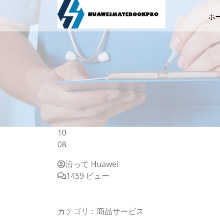
ホ
10
08
沿って Huawei
1459 ビュー
AI-OCR×RPAで大量帳票業務の抜本改革、
様、帳票業務フロー改善・自動化の好事例 企
カテゴリ：商品サービス