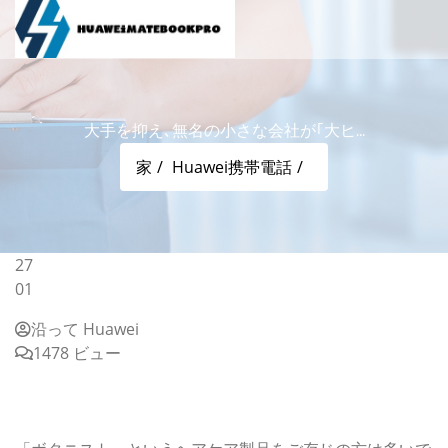
大手を抑え､無名の小さな会社が｢大ヒ...
家
Huawei携帯電話
27
01
沿って Huawei
1478 ビュー
大手を抑え､無名の小さな会社が｢大ヒットシャンプー｣を
開発できた3つの理由
■激戦のシャンプー市場で異質な存在