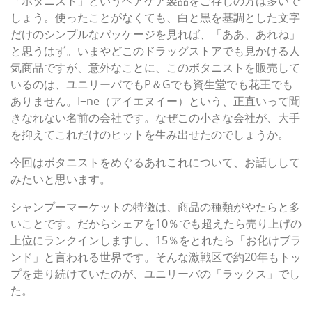
「ボタニスト」というヘアケア製品をご存じの方は多いで
しょう。使ったことがなくても、白と黒を基調とした文字
だけのシンプルなパッケージを見れば、「ああ、あれね」
と思うはず。いまやどこのドラッグストアでも見かける人
気商品ですが、意外なことに、このボタニストを販売して
いるのは、ユニリーバでもP＆Gでも資生堂でも花王でも
ありません。I−ne（アイエヌイー）という、正直いって聞
きなれない名前の会社です。なぜこの小さな会社が、大手
を抑えてこれだけのヒットを生み出せたのでしょうか。
今回はボタニストをめぐるあれこれについて、お話しして
みたいと思います。
シャンプーマーケットの特徴は、商品の種類がやたらと多
いことです。だからシェアを10％でも超えたら売り上げの
上位にランクインしますし、15％をとれたら「お化けブラ
ンド」と言われる世界です。そんな激戦区で約20年もトッ
プを走り続けていたのが、ユニリーバの「ラックス」でし
た。