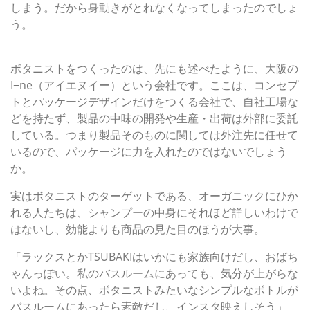
しまう。だから身動きがとれなくなってしまったのでしょ
う。
■効能よりも大事な「売れた要因」
ボタニストをつくったのは、先にも述べたように、大阪の
I−ne（アイエヌイー）という会社です。ここは、コンセプ
トとパッケージデザインだけをつくる会社で、自社工場な
どを持たず、製品の中味の開発や生産・出荷は外部に委託
している。つまり製品そのものに関しては外注先に任せて
いるので、パッケージに力を入れたのではないでしょう
か。
実はボタニストのターゲットである、オーガニックにひか
れる人たちは、シャンプーの中身にそれほど詳しいわけで
はないし、効能よりも商品の見た目のほうが大事。
「ラックスとかTSUBAKIはいかにも家族向けだし、おばち
ゃんっぽい。私のバスルームにあっても、気分が上がらな
いよね。その点、ボタニストみたいなシンプルなボトルが
バスルームにあったら素敵だし、インスタ映えしそう」