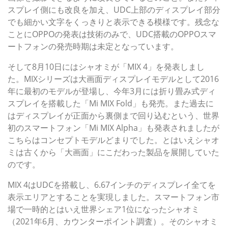
スプレイ側にも改良を加え、UDC上部のディスプレイ部分
でも細かい文字をくっきりと表示できる模様です。残念な
ことにOPPOの発表は技術のみで、UDC搭載のOPPOスマ
ートフォンの発売時期は未定となっています。
そして8月10日にはシャオミが「MIX 4」を発表しまし
た。MIXシリーズは大画面ディスプレイモデルとして2016
年に最初のモデルが登場し、今年3月には折り畳み式ディ
スプレイを搭載した「Mi MIX Fold」も発売。また過去に
はディスプレイが正面から裏側まで回り込むという、世界
初のスマートフォン「Mi MIX Alpha」も発表されましたが
こちらはコンセプトモデルどまりでした。とはいえシャオ
ミは古くから「大画面」にこだわった製品を展開していた
のです。
MIX 4はUDCを搭載し、6.67インチのディスプレイ全てを
表示エリアとすることを実現しました。スマートフォン市
場で一時的とはいえ世界シェア1位になったシャオミ
（2021年6月、カウンターポイント調査）。そのシャオミ