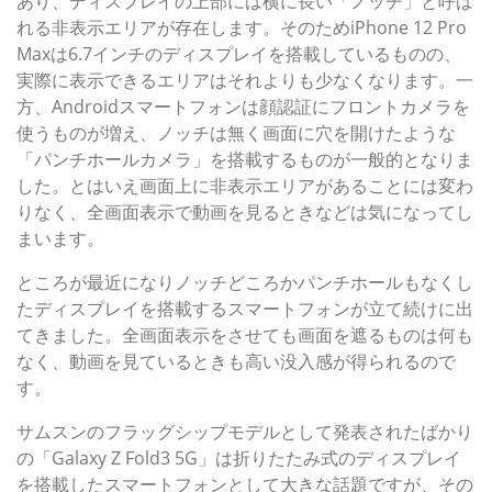
あり、ディスプレイの上部には横に長い「ノッチ」と呼ば
れる非表示エリアが存在します。そのためiPhone 12 Pro
Maxは6.7インチのディスプレイを搭載しているものの、
実際に表示できるエリアはそれよりも少なくなります。一
方、Androidスマートフォンは顔認証にフロントカメラを
使うものが増え、ノッチは無く画面に穴を開けたような
「パンチホールカメラ」を搭載するものが一般的となりま
した。とはいえ画面上に非表示エリアがあることには変わ
りなく、全画面表示で動画を見るときなどは気になってし
まいます。
ところが最近になりノッチどころかパンチホールもなくし
たディスプレイを搭載するスマートフォンが立て続けに出
てきました。全画面表示をさせても画面を遮るものは何も
なく、動画を見ているときも高い没入感が得られるので
す。
サムスンのフラッグシップモデルとして発表されたばかり
の「Galaxy Z Fold3 5G」は折りたたみ式のディスプレイ
を搭載したスマートフォンとして大きな話題ですが、その