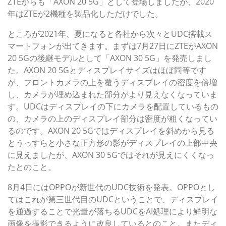
ZTEからも「AXON 20 5G」として登場しましたが、2020
年はZTEが2機種を製品化しただけでした。
ところが2021年、夏になると各社から次々とUDC搭載ス
マートフォンが出てきます。まずは7月27日にZTEがAXON
20 5Gの後継モデルとして「AXON 30 5G」を発売しまし
た。AXON 20 5Gとディスプレイサイズはほぼ同等です
が、フロントカメラの上を覆うディスプレイの密度を倍増
し、カメラが埋め込まれた部分がより見えなくなっていま
す。UDCはディスプレイの下にカメラを配置しているもの
の、カメラの上のディスプレイ部分は密度が粗くなってい
るのです。AXON 20 5Gではディスプレイを斜めから見る
とうっすらと小さな正方形の影がディスプレイの上部中央
に見えましたが、AXON 30 5Gではそれが見えにくくなっ
たとのこと。
8月4日にはOPPOが新世代のUDC技術を発表。OPPOとし
てはこれが第三世代目のUDCということで、ディスプレイ
を通過することで光量が落ちるUDCをAI処理により鮮明な
画像を撮影できるように改良しているとのこと。またディ