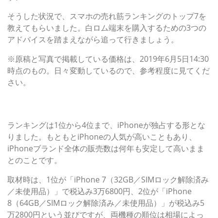
そうした状況で、スマホの売れ筋ランキングのトップ7を
教えてもらいました。白ロム端末を購入するための3つの
アドバイスを踏まえながら追って行きましょう。
※原稿と写真で掲載している価格は、2019年6月5日14:30
時点のもの。日々変動しているので、参考程度に見てくだ
さい。
第1～2位：ゲーム重視の人に売れる「iPhone 7」
「iPhone 8」
ランキングは1位から4位まで、iPhoneが独占する形とな
りました。もともとiPhoneの人気が高いこともあり、
iPhoneブランド全体の販売数は何年も安定して高いまま
とのことです。
取材時は、1位が「iPhone 7（32GB／SIMロック解除済み
／未使用品）」で税込み3万6800円、2位が「iPhone
8（64GB／SIMロック解除済み／未使用品）」が税込み5
万2800円という並びですが、両機種の順位は相場によっ