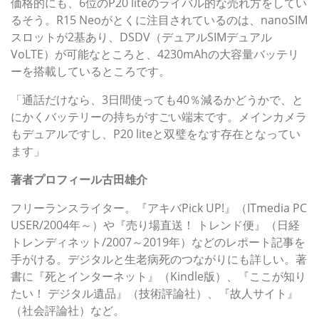
価格的にも、6位のP20 liteのライバル的な売れ方をしてい
るそう。R15 Neoがとくに注目されているのは、nanoSIM
スロットが2基あり、DSDV（デュアルSIMデュアル
VoLTE）が可能なところと、4230mAhの大容量バッテリ
ーを搭載しているところです。
「通話だけなら、3日間使っても40％減るかどうかで、と
にかくバッテリーの持ちがすごい端末です。メインカメラ
もデュアルですし、P20 liteと双璧をなす存在となってい
ます」
著者プロフィール古田雄介
フリーランスライター。『アキバPick UP!』（ITmedia PC
USER/2004年～）や『売り場直送！ トレンド便』（日経
トレンディネット/2007～2019年）などのレポート記事を
手がける。デジタルと生老病死のつながりにも詳しい。著
書に『死とインターネット』（Kindle版）、『ここが知り
たい！ デジタル遺品』（技術評論社）、『故人サイト』
（社会評論社）など。