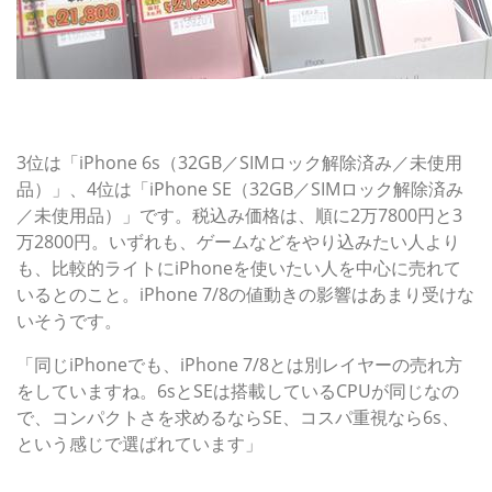
第3～4位：ライト層に売れる「iPhone 6s」「iPhone
SE」
3位は「iPhone 6s（32GB／SIMロック解除済み／未使用
品）」、4位は「iPhone SE（32GB／SIMロック解除済み
／未使用品）」です。税込み価格は、順に2万7800円と3
万2800円。いずれも、ゲームなどをやり込みたい人より
も、比較的ライトにiPhoneを使いたい人を中心に売れて
いるとのこと。iPhone 7/8の値動きの影響はあまり受けな
いそうです。
「同じiPhoneでも、iPhone 7/8とは別レイヤーの売れ方
をしていますね。6sとSEは搭載しているCPUが同じなの
で、コンパクトさを求めるならSE、コスパ重視なら6s、
という感じで選ばれています」
第5位：マニアが指名買い、Windows 10 Mobileモデル