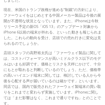
しました。
現在、米国のトランプ政権が進める“制裁”の方針により、
ファーウェイをはじめとする中国メーカー製品は今後の展
開が不透明な状況となっています。また、iPhoneは今秋
リリース予定の新OS「iOS 13」のアップデート対象から
iPhone 6以前の端末が外れる、といった動きも報じられま
した。これらの動向を受け、店頭での売れ行きに変化は見
られるのでしょうか。
店頭スタッフの高野裕太氏は「ファーウェイ製品に関して
は、コストパフォーマンスが高いミドルクラス以下のモデ
ルはいまも好調です。価格とリスクを天秤にかけて、十分
にもとが取れると判断しているのでしょう。ただ、価格帯
の高いハイエンド端末に関しては、検討している人から今
後を心配する声が届いているのは確かです」といいます。
同店では、国内で販売されたファーウェイ製端末の買い取
りをこれまでと変わらず実施しています。iPhoneに関し
ては「まだ影響はなく、これまで通りですね」とのことで
す。