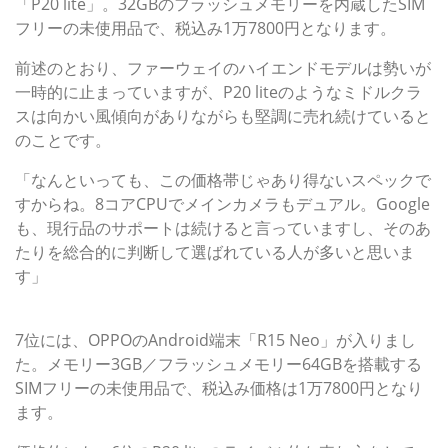
「P20 lite」。32GBのフラッシュメモリーを内蔵したSIM
フリーの未使用品で、税込み1万7800円となります。
前述のとおり、ファーウェイのハイエンドモデルは勢いが
一時的に止まっていますが、P20 liteのようなミドルクラ
スは向かい風傾向がありながらも堅調に売れ続けていると
のことです。
「なんといっても、この価格帯じゃあり得ないスペックで
すからね。8コアCPUでメインカメラもデュアル。Google
も、現行品のサポートは続けると言っていますし、そのあ
たりを総合的に判断して選ばれている人が多いと思いま
す」
第7位：DSDVが可能なOPPOのミドル端末「R15 Neo」
7位には、OPPOのAndroid端末「R15 Neo」が入りまし
た。メモリー3GB／フラッシュメモリー64GBを搭載する
SIMフリーの未使用品で、税込み価格は1万7800円となり
ます。