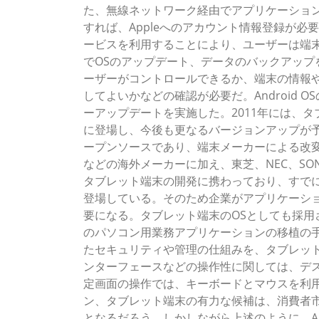
た、無線ネットワーク経由でアプリケーショ
すれば、Appleへのアカウント情報登録が必要に
ービスを利用することにより、ユーザーは端
でOSのアップデート、データのバックアップ
ーザーがコントロールできるか、端末の情報や
してよいかなどの確認が必要だ。Android OS
ーアップデートを実施した。2011年には、タブ
に登場し、今後も更なるバージョンアップが予
ープンソースであり、端末メーカーによる改変が可
などの海外メーカーに加え、東芝、NEC、SON
タブレット端末の開発に携わっており、すでに同
登場している。そのため企業がアプリケーシ
要になる。タブレット端末のOSとしても採用されて
のパソコン用業務アプリケーションの移植の
たセキュリティや管理の仕組みを、タブレッ
ンターフェースなどの操作性に関しては、デス
定画面の操作では、キーボードとマウスを利
ン、タブレット端末の有力な候補は、消費者市場
となるだろう。しかしながら上述のように、Ap