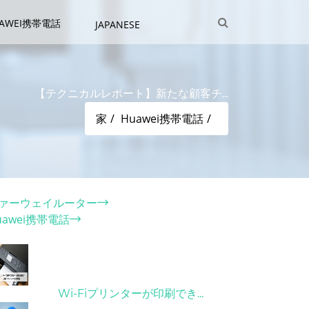
UAWEI携帯電話
JAPANESE
【テクニカルレポート】新たな顧客チ...
家
Huawei携帯電話
テゴリー
ァーウェイルーター
uawei携帯電話
ット記事
31/03/2022
Wi-Fiプリンターが印刷でき...