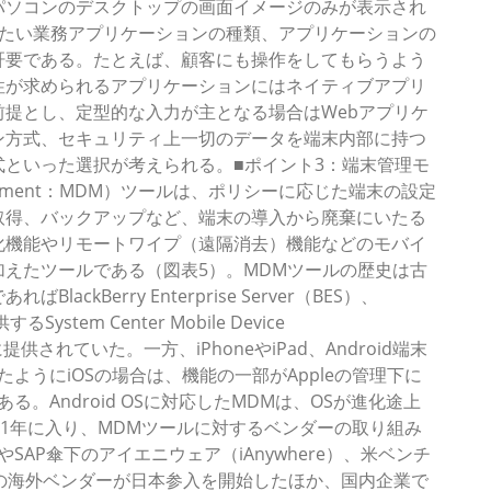
パソコンのデスクトップの画面イメージのみが表示され
したい業務アプリケーションの種類、アプリケーションの
肝要である。たとえば、顧客にも操作をしてもらうよう
性が求められるアプリケーションにはネイティブアプリ
提とし、定型的な入力が主となる場合はWebアプリケ
ン方式、セキュリティ上一切のデータを端末内部に持つ
といった選択が考えられる。■ポイント3：端末管理モ
anagement：MDM）ツールは、ポリシーに応じた端末の設定
取得、バックアップなど、端末の導入から廃棄にいたる
化機能やリモートワイプ（遠隔消去）機能などのモバイ
えたツールである（図表5）。MDMツールの歴史は古
lackBerry Enterprise Server（BES）、
System Center Mobile Device
供されていた。一方、iPhoneやiPad、Android端末
ようにiOSの場合は、機能の一部がAppleの管理下に
。Android OSに対応したMDMは、OSが進化途上
11年に入り、MDMツールに対するベンダーの取り組み
eやSAP傘下のアイエニウェア（iAnywhere）、米ベンチ
）などの海外ベンダーが日本参入を開始したほか、国内企業で