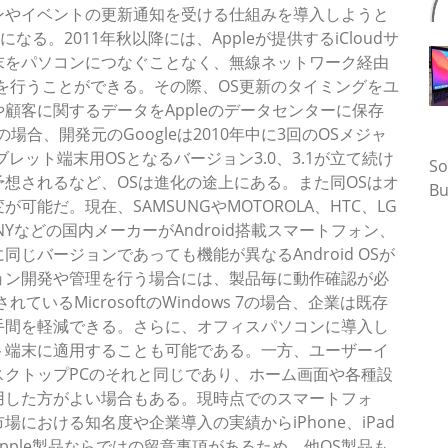
ンやイベントの更新通知を受ける仕組みを導入しようと
なる。2011年秋以降には、Appleが提供するiCloudサ
末をパソコンにつなぐことなく、無線ネットワーク経由
を行うことができる。その際、OS更新のタイミングをユ
顧客に関するデータをAppleのデータセンターに保存
の場合、開発元のGoogleは2010年中に3回のOSメジャ
タ
レット端末用OSとなるバージョン3.0、3.1が立て続け
So
想されるなど、OSは進化の途上にある。また同OSはオ
Bu
能だ。現在、SAMSUNGやMOTOROLA、HTC、LG
Yなどの国内メーカーがAndroid搭載スマートフォン、
じバージョンであっても機能が異なるAndroid OSが
ョン開発や管理を行う場合には、製品毎に動作確認が必
いるMicrosoftのWindows 7の場合、企業は既存
手間を軽減できる。さらに、オフィスパソコンに導入し
ト端末に適用することも可能である。一方、ユーザーイ
クトップPCのそれと同じであり、ホーム画面や各種設
用した方がよい場合もある。現時点でのスマートフォ
における知名度や企業導入の実績からiPhone、iPad
ple製品ならではの留意事項があるため、他OS製品も