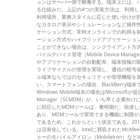
ョンはサーバー側で稼働する。端末上には、
る仕組みだ。上記の4つの実装方法は、利用
利用場所、業務スタイルに応じた使い分けが
なカタログ表示やシミュレーションなど操作
ケーション方式、常時オンラインでの利用を前
ーション方式やハイブリッドアプリケーショ
ことができない場合は、シンクライアント方式
バイルデバイス管理（Mobile Device M
やアプリケーションの自動配布、端末情報の
ライフサイクルの管理を実現し、通信の暗号
ル端末ならではのセキュリティや管理機能を加
い。スマートフォンの場合、BlackBerry端末であればB
Windows Mobile端末の場合はMicrosoftが提供する
Manager（SCMDM）が、いち早く企業向けに提
に対応したMDMツールは、黎明期だ。前述した
あり、MDMツールで実現できる機能に制限がある
であるため、これからという状況である。20
は活発化している。Intelに買収されたMcAfe
ャーのモバイルアイロン（MobileIron