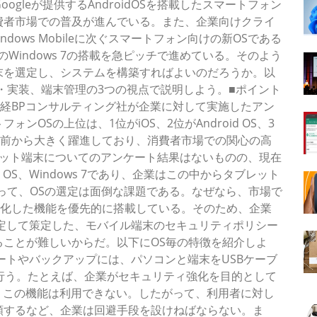
、Googleが提供するAndroidOSを搭載したスマートフォン
費者市場での普及が進んでいる。また、企業向けクライ
indows Mobileに次ぐスマートフォン向けの新OSである
末へのWindows 7の搭載を急ピッチで進めている。そのよう
末を選定し、システムを構築すればよいのだろうか。以
・実装、端末管理の3つの視点で説明しよう。■ポイント
と日経BPコンサルティング社が企業に対して実施したアン
OSの上位は、1位がiOS、2位がAndroid OS、3
OSは1年前から大きく躍進しており、消費者市場での関心の高
レット端末についてのアンケート結果はないものの、現在
d OS、Windows 7であり、企業はこの中からタブレット
って、OSの選定は面倒な課題である。なぜなら、市場で
けに特化した機能を優先的に搭載している。そのため、企業
定して策定した、モバイル端末のセキュリティポリシー
ことが難しいからだ。以下にOS毎の特徴を紹介しよ
ップデートやバックアップには、パソコンと端末をUSBケーブ
を行う。たとえば、企業がセキュリティ強化を目的として
、この機能は利用できない。したがって、利用者に対し
頼するなど、企業は回避手段を設けねばならない。ま