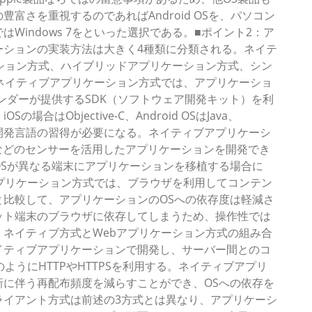
富さを重視するのであればAndroid OSを、パソコン
Windows 7をといった選択である。■ポイント2：ア
ーションの実装方法は大きく4種類に分類される。ネイテ
ション方式、ハイブリッドアプリケーション方式、シン
ネイティブアプリケーション方式では、アプリケーショ
ンダーが提供するSDK（ソフトウェア開発キット）を利
はObjective-C、Android OSはJava、
NETなど、開発言語の習得が必要になる。ネイティブアプリケーシ
などのセンサーを活用したアプリケーションを開発でき
Sが異なる端末にアプリケーションを移植する場合に
プリケーション方式では、ブラウザを利用してコンテン
比較して、アプリケーションのOSへの依存度は軽減さ
ット端末のブラウザに依存してしまうため、操作性では
ネイティブ方式とWebアプリケーション方式の組み合
イティブアプリケーションで開発し、サーバー間とのコ
ようにHTTPやHTTPSを利用する。ネイティブアプリ
に伴う再配布頻度を減らすことができ、OSへの依存を
ライアント方式は前述の3方式とは異なり、アプリケーシ