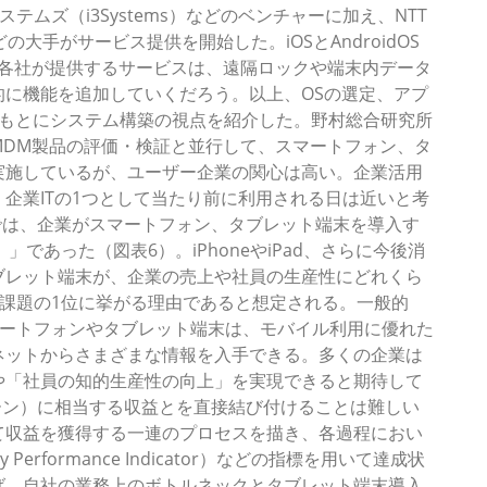
テムズ（i3Systems）などのベンチャーに加え、NTT
どの大手がサービス提供を開始した。iOSとAndroidOS
で各社が提供するサービスは、遠隔ロックや端末内データ
に機能を追加していくだろう。以上、OSの選定、アプ
をもとにシステム構築の視点を紹介した。野村総合研究所
MDM製品の評価・検証と並行して、スマートフォン、タ
実施しているが、ユーザー企業の関心は高い。企業活用
企業ITの1つとして当たり前に利用される日は近いと考
では、企業がスマートフォン、タブレット端末を導入す
」であった（図表6）。iPhoneやiPad、さらに今後消
ブレット端末が、企業の売上や社員の生産性にどれくら
が課題の1位に挙がる理由であると想定される。一般的
マートフォンやタブレット端末は、モバイル利用に優れた
ネットからさまざまな情報を入手できる。多くの企業は
や「社員の知的生産性の向上」を実現できると期待して
ターン）に相当する収益とを直接結び付けることは難しい
て収益を獲得する一連のプロセスを描き、各過程におい
rformance Indicator）などの指標を用いて達成状
ば、自社の業務上のボトルネックとタブレット端末導入