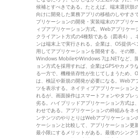
候補とすべきである。たとえば、端末選択肢の豊
向けに開発した業務アプリの移植のしやすさでは
プリケーションの開発・実装端末のアプリケ
ィブアプリケーション方式、Webアプリケー
クライアント方式の4種類である（図表4）。
ンは端末上で実行される。企業は、OS提供ベ
用してアプリケーションを開発する。その際、iOSの場合
Windows MobileやWindows 7は.
ョン方式を採用すれば、企業はGPSやカメラ
る一方で、機種依存性が生じてしまうため、O
は、検証や新規の開発が必要になる。Webア
ツを表示する。ネイティブアプリケーションと
れるが、画面操作はスマートフォンやタブレ
劣る。ハイブリッドアプリケーション方式は、
わせである。アプリケーションの枠組みをネ
ンテンツのやりとりはWebアプリケーションの
ケーションと比較して、アプリケーション更新
最小限にするメリットがある。最後のシンク