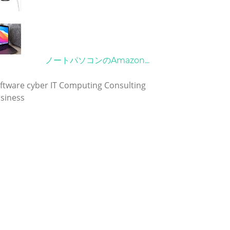
21/09/2024
10/04/2022
ノートパソコンのAmazon...
グ
ftware
cyber
IT
Computing
Consulting
siness