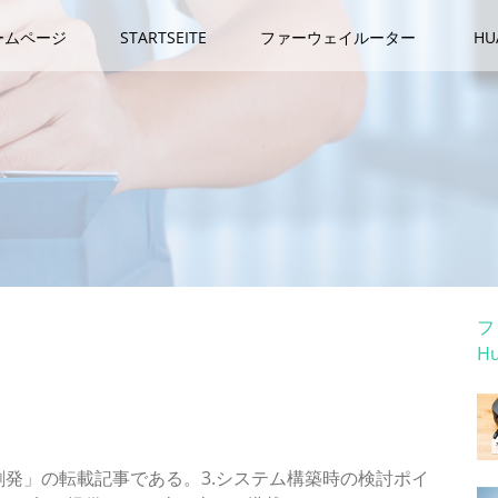
ームページ
STARTSEITE
ファーウェイルーター
H
カ
フ
H
ホ
なるスマートフォン、タブレット端末（後編）……野村
発」の転載記事である。3.システム構築時の検討ポイ