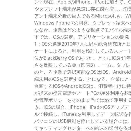
ント現在、AppleのiPhone、iPadに加えて
やタブレット端末が急速に存在感を増し、消
アント端末分野の巨人であるMicrosoftも、W
Windows Phone 7の開発、タブレット端
ななか、企業はどのような視点でモバイル端
下では、OSの選定、アプリケーションの開発
1：OSの選定2010年7月に野村総合研究所
ケートによると、利用を検討しているスマートフォン
位がBlackBerry OSであった。とくにi
さを反映している￼（図表3）。一方、タブ
のところ企業で選択可能なOSはiOS、Androi
端末用のOSを選定することになる。企業にと
台頭するiOSやAndroidOSは、消費者向
が従来の携帯電話やノートPCの屋外利用を想
や管理ポリシーをそのまま当てはめて運用する
う。iOSの場合、iPhone、iPadのOSア
ルで接続し、iTunesを利用してデータ転送
パソコンのUSB機能を停止している場合には
てキッティングセンターへの端末の送付を依