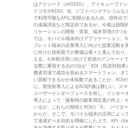
はアクシード（AXSEED）、アイキューブドシス
ドコモやKDDI、IIJ、ソフトバンクテレコムな
で利用可能なAPIに制限があるため、現時点
の遠隔消去など限定的であるが、今後は段階的
リケーションの開発・実装、端末管理の3つ
では、モバイル端末向けアプリケーション、
ブレット端末の企業導入に向けた提案活動を
に向けた技術面での整備は着々と進んでおり、
える。4.本格活用に向けて前述のアンケート
る際に重視する点の1位が「ROI（投資対効果）
費者市場で成功を収めるスマートフォン、タ
い貢献できるかが未知数であることが、ROI
に、新技術導入によるROI評価は難しい。ス
ユーザーインターフェースを有し、インター
導入によって「接客時の顧客満足度の向上」
いるが、これらの期待とROIの「R」（=リ
からだ。そこで、モバイル端末の活用によっ
て達成すべき目的を明確にした上で、KPI（Key Pe
況を評価する取り組みが重要になる。たとえ