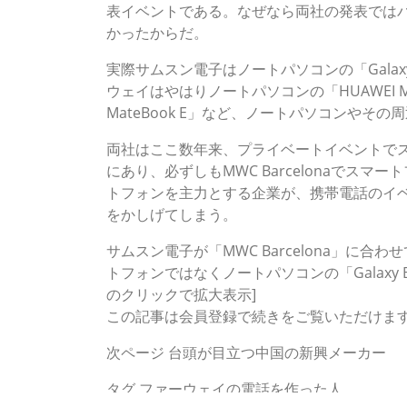
表イベントである。なぜなら両社の発表では
かったからだ。
実際サムスン電子はノートパソコンの「Galax
ウェイはやはりノートパソコンの「HUAWEI Mate
MateBook E」など、ノートパソコンやそ
両社はここ数年来、プライベートイベントで
にあり、必ずしもMWC Barcelonaでス
トフォンを主力とする企業が、携帯電話のイ
をかしげてしまう。
サムスン電子が「MWC Barcelona」に
トフォンではなくノートパソコンの「Galaxy
のクリックで拡大表示]
この記事は会員登録で続きをご覧いただけま
次ページ 台頭が目立つ中国の新興メーカー
タグ
ファーウェイの電話を作った人