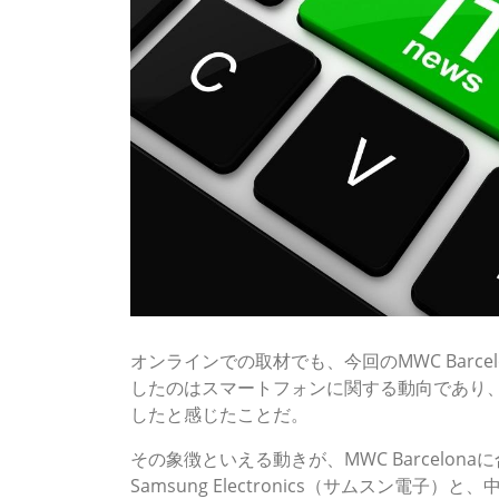
オンラインでの取材でも、今回のMWC Barc
したのはスマートフォンに関する動向であり
したと感じたことだ。
その象徴といえる動きが、MWC Barcelon
Samsung Electronics（サムスン