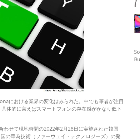
タ
So
Bu
elonaにおける業界の変化はみられた。中でも筆者が注目
、具体的に言えばスマートフォンの存在感がかなり低下
aに合わせて現地時間の2022年2月28日に実施された韓国
電子）と、中国の華為技術（ファーウェイ・テクノロジーズ）の発