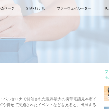
ームページ
STARTSEITE
ファーウェイルーター
H
カ
フ
H
ホ
スマホ勢力図、気がかりな進化の停滞
イン・バルセロナで開催された世界最大の携帯電話見本市イ
今回のMWCや併せて実施されたイベントなどを見ると、出展する