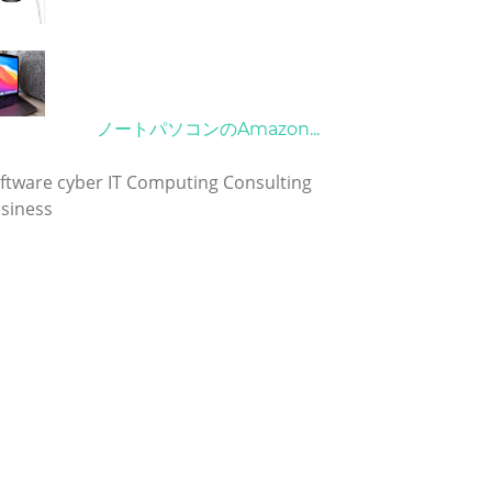
21/09/2024
10/04/2022
ノートパソコンのAmazon...
グ
ftware
cyber
IT
Computing
Consulting
siness