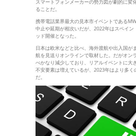
スマートフォンメーカーの勢力図が劇的に変
ることだ。
携帯電話業界最大の見本市イベントであるMWC 
中止や延期が相次いだが、2022年はスペイ
ッド開催となった。
日本は欧米などと比べ、海外渡航や出入国が
航を見送りオンラインで取材した。だがオンラ
べかなり減少しており、リアルイベントに大
不安要素は増えているが、2023年はより多
だ。