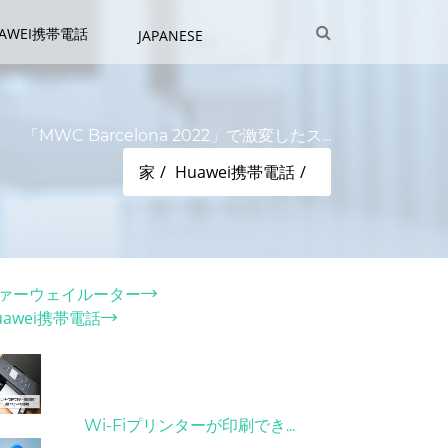
UAWEI携帯電話
JAPANESE
「MWC Barcelona 2022」で激変したス...
家
Huawei携帯電話
テゴリー
ァーウェイルーター
uawei携帯電話
ット記事
31/03/2022
Wi-Fiプリンターが印刷でき...