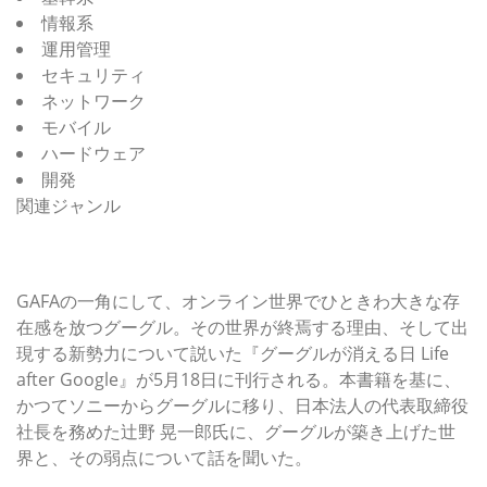
情報系
運用管理
セキュリティ
ネットワーク
モバイル
ハードウェア
開発
関連ジャンル
元グーグル日本代表 辻野晃一郎氏に聞く、「グーグルが
消える日」
GAFAの一角にして、オンライン世界でひときわ大きな存
在感を放つグーグル。その世界が終焉する理由、そして出
現する新勢力について説いた『グーグルが消える日 Life
after Google』が5月18日に刊行される。本書籍を基に、
かつてソニーからグーグルに移り、日本法人の代表取締役
社長を務めた辻野 晃一郎氏に、グーグルが築き上げた世
界と、その弱点について話を聞いた。