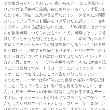
プの権力者がどう言おうが、良からぬことには現場の1人
ひとりの倫理観や正義感が歯止めをかけるという体質があ
るのです。現在、企業や官公庁などでデータ改ざんが問題
となっている日本でも顧みるべき部分だと思います。セキ
ュリティに対する記述がないのは、「10の事実」はグーグ
ルが創業当時につくられたものなので、当時はそこまで意
識していなかっただけだと思います。――本書では世界中
で多くのモノやサービスがほぼ無償になるという「限界費
用ゼロ社会」に関する指摘もあります。ただ一方で、限り
なくゼロに近づいても絶対にゼロではならないという考え
方だと思います。サービスを利用する際、本来は対価を払
うことは当然ですが、もうユーザーにとってインターネッ
トサービスは無償であることが当たり前になっています。
そのため、ユーザーはGAFAなどの企業が自身の情報を別
のことに使っていることに違和感を覚えるかもしれませ
ん。辻野氏：データの帰属の議論にも関わる重要なテーマ
ですね。インターネットが社会インフラになってから、色
んなものが無料で手に入るという「フリー」な世界が当た
り前になっています。それによって、大きなパラダイム転