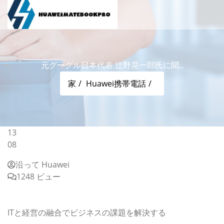
元グーグル日本代表 辻野晃一郎氏に聞...
家
Huawei携帯電話
13
08
沿って Huawei
1248 ビュー
元グーグル日本代表 辻野晃一郎氏に聞く、「グーグルが
消える日」 ｜ビジネス+IT
ITと経営の融合でビジネスの課題を解決する