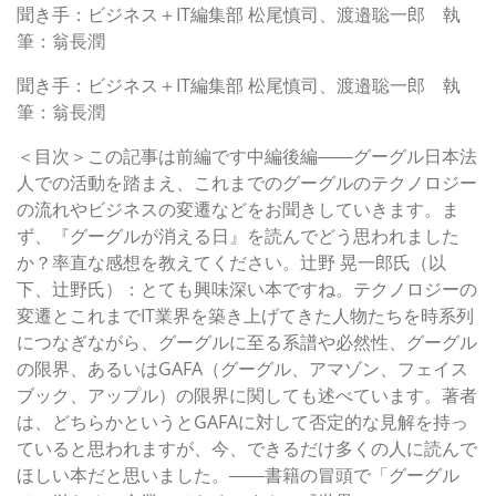
聞き手：ビジネス＋IT編集部 松尾慎司、渡邉聡一郎 執
筆：翁長潤
聞き手：ビジネス＋IT編集部 松尾慎司、渡邉聡一郎 執
筆：翁長潤
＜目次＞この記事は前編です中編後編――グーグル日本法
人での活動を踏まえ、これまでのグーグルのテクノロジー
の流れやビジネスの変遷などをお聞きしていきます。ま
ず、『グーグルが消える日』を読んでどう思われました
か？率直な感想を教えてください。辻野 晃一郎氏（以
下、辻野氏）：とても興味深い本ですね。テクノロジーの
変遷とこれまでIT業界を築き上げてきた人物たちを時系列
につなぎながら、グーグルに至る系譜や必然性、グーグル
の限界、あるいはGAFA（グーグル、アマゾン、フェイス
ブック、アップル）の限界に関しても述べています。著者
は、どちらかというとGAFAに対して否定的な見解を持っ
ていると思われますが、今、できるだけ多くの人に読んで
ほしい本だと思いました。――書籍の冒頭で「グーグル