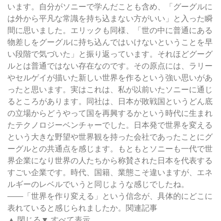
います。自分がソニーで学んだことも含め、「グーグルに
は外から平凡な常識を持ち込まない方がいい」と入った瞬
間に思いました。エリックも同様、「世の中に普通にある
物差しをグーグルに持ち込んではいけないということを早
い段階で気づいた」と振り返っています。それほどグーグ
ルとは普通ではない存在なのです。その原点には、ラリー
やセルゲイが描いた新しい世界を作るという強い思いがあ
ったと思います。実はこれは、私が以前いたソニーに通じ
るところがあります。同社は、日本が敗戦国というどん底
の立場からどうやって国を再興するかという時代に生まれ
たテクノロジーベンチャーでした。日本発で世界を変える
という大きな野望や世界観を持った会社であったことにグ
ーグルとの共通点を感じます。もともとソニーも一代で世
界企業になり世界の人たちから称賛された日本を代表する
すごい企業です。時代、国籍、業態こそ違いますが、エネ
ルギーのレベルでいうと同じような感じでしたね。
――「世界を作り変える」という信念が、具体的にどこに
表れていると感じられましたか。関連記事
▲ 閉じる▼ すべて表示