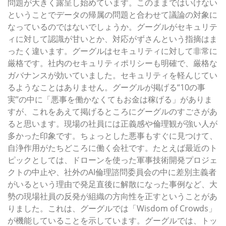
問題が大きく露呈し始めています。このままではいけない
ということでデータの帰属の問題と合わせて議論の対象に
なっているのではないでしょうか。グーグルがセキュリテ
ィに対して認識が甘いとか、対応がずさんという指摘はま
ったく違います。グーグルはセキュリティに対して非常に
厳格です。社内のセキュリティポリシーも明確で、厳格な
ガバナンスが効いていました。セキュリティを軽んじてい
るようなことはありません。グーグルが掲げる“10の事
実”の中に「悪事を働かなくてもお金は稼げる」がありま
すが、これをあえて掲げるところにグーグルのすごさがあ
ると思います。現場の社員には正義感や倫理観が強い人が
多かった印象です。ちょっとした悪事もすぐに見つけて、
自浄作用がたちどころに働く会社です。たとえば最近のト
ピックとしては、ドローンを使った軍事技術開発プロジェ
クトの中止や、社外のAI倫理諮問委員会の中に差別主義者
がいるという理由で発足直後に解散になった事例など、大
勢の現場社員の反発が組織の方向性を正すということがあ
りました。これは、グーグルでは「Wisdom of Crowds」
が機能していることを示しています。グーグルでは、トッ