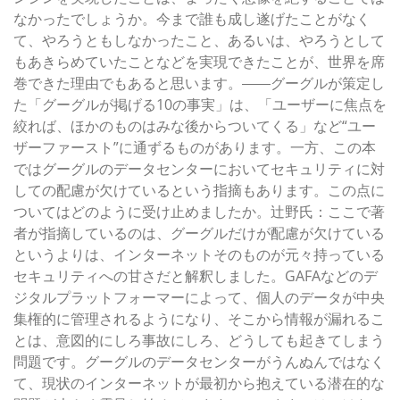
なかったでしょうか。今まで誰も成し遂げたことがなく
て、やろうともしなかったこと、あるいは、やろうとして
もあきらめていたことなどを実現できたことが、世界を席
巻できた理由でもあると思います。――グーグルが策定し
た「グーグルが掲げる10の事実」は、「ユーザーに焦点を
絞れば、ほかのものはみな後からついてくる」など“ユー
ザーファースト”に通ずるものがあります。一方、この本
ではグーグルのデータセンターにおいてセキュリティに対
しての配慮が欠けているという指摘もあります。この点に
ついてはどのように受け止めましたか。辻野氏：ここで著
者が指摘しているのは、グーグルだけが配慮が欠けている
というよりは、インターネットそのものが元々持っている
セキュリティへの甘さだと解釈しました。GAFAなどのデ
ジタルプラットフォーマーによって、個人のデータが中央
集権的に管理されるようになり、そこから情報が漏れるこ
とは、意図的にしろ事故にしろ、どうしても起きてしまう
問題です。グーグルのデータセンターがうんぬんではなく
て、現状のインターネットが最初から抱えている潜在的な