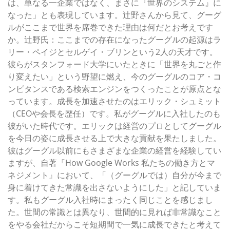
は、単なる一企業ではなく、まさに『世界のシステム』に
なった」とも表現しています。辻野さんから見て、グーグ
ルがここまで世界を席巻できた理由は何だとお考えです
か。辻野氏：ここまでの存在になったグーグルの起源はラ
リー・ペイジとセルゲイ・ブリンという2人の天才です。
彼らがスタンフォード大学にいたときに「世界を丸ごと作
り変えたい」という野望に燃え、今のグーグルのコア・コ
ンピタンスである検索エンジンをつくったことが原点とな
っています。成長を加速させたのはエリック・シュミット
（CEOや会長を歴任）です。私がグーグルに入社したのも
彼がいた時代です。エリックは経営のプロとしてグーグル
を今日の姿に成長させる上で大きな貢献を果たしました。
彼はグーグル以前にもさまざまな企業の経営を経験してい
ますが、自著『How Google Works 私たちの働き方とマ
ネジメント』において、「（グーグルでは）自分が今まで
身に着けてきた常識を出さないようにした」と記していま
す。私もグーグル入社時にまったく同じことを感じまし
た。世間の常識とは異なり、世間的に見れば非常識なこと
をやる会社だからこそ短期間で一気に成長できたと考えて