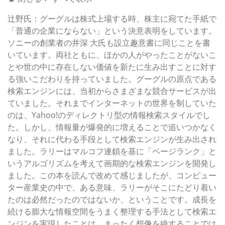
辻野氏：グーグルは株式上場する時、株主に宛てた手紙で
「普通の企業にならない」という決意表明をしています。
ソニーの創業者の井深 大氏も設立趣意書に同じことを書
いています。両社ともに、ほかの人がやったことがないこ
とや世の中に存在しない価値を新たに生み出すことに対す
る強いこだわりを持っていました。グーグルの原点である
検索エンジンには、当初からさまざまな競合サービスが出
ていました。それまでインターネットの世界を制していた
のは、Yahoo!のディレクトリ型の情報検索スタイルでし
た。しかし、情報量が爆発的に増えることで追いつかなく
なり、それに代わる手段として検索エンジンが生み出され
ました。ラリーはマルコフ連鎖を基に「ページランク」と
いうアルゴリズムを考えて画期的な検索エンジンを開発し
ました。この本を読んで改めて感じましたが、コンピュー
ター産業史の中で、ある意味、ラリーがそこにたどり着い
たのは必然だったのではないか、ということです。成長を
続ける膨大な情報空間をうまく整理する手法として検索エ
ンジンを実現したことは、まったく想像を絶することでは