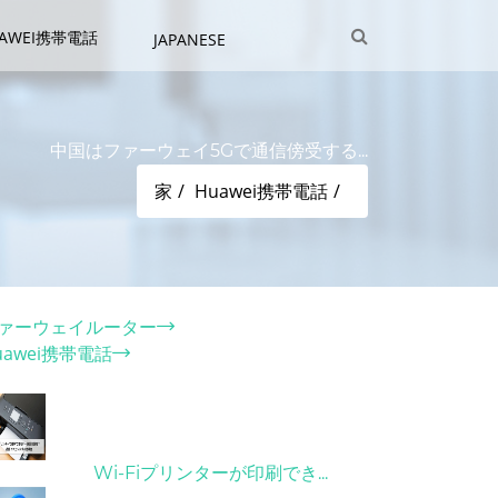
UAWEI携帯電話
JAPANESE
中国はファーウェイ5Gで通信傍受する...
家
Huawei携帯電話
テゴリー
ァーウェイルーター
uawei携帯電話
ット記事
31/03/2022
Wi-Fiプリンターが印刷でき...