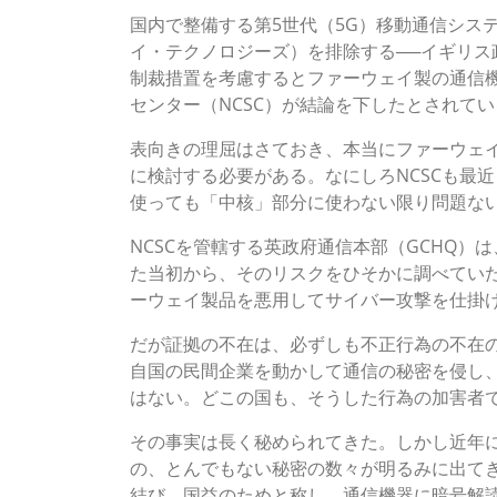
国内で整備する第5世代（5G）移動通信シス
イ・テクノロジーズ）を排除する──イギリス
制裁措置を考慮するとファーウェイ製の通信
センター（NCSC）が結論を下したとされてい
表向きの理屈はさておき、本当にファーウェ
に検討する必要がある。なにしろNCSCも最
使っても「中核」部分に使わない限り問題な
NCSCを管轄する英政府通信本部（GCHQ
た当初から、そのリスクをひそかに調べてい
ーウェイ製品を悪用してサイバー攻撃を仕掛
だが証拠の不在は、必ずしも不正行為の不在
自国の民間企業を動かして通信の秘密を侵し
はない。どこの国も、そうした行為の加害者
その事実は長く秘められてきた。しかし近年
の、とんでもない秘密の数々が明るみに出て
結び、国益のためと称し、通信機器に暗号解