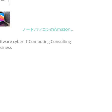
21/09/2024
10/04/2022
ノートパソコンのAmazon...
グ
ftware
cyber
IT
Computing
Consulting
siness