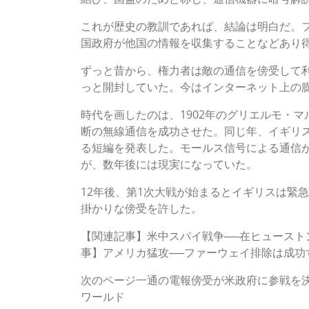
これが歴史の教訓であれば、結論は明白だ。フ
国政府が他国の情報を収集することなどあり
ずっと昔から、権力者は敵の通信を傍受して
っと開封していた。今はインターネット上の
時代を画したのは、1902年のグリエルモ・
断の無線通信を成功させた。同じ年、イギリ
る短編を発表した。モールス信号による通信が
が、数年後には現実になっていた。
12年後、第1次大戦が始まるとイギリスは緊
掛かりな傍受を許した。
【関連記事】米中スパイ戦争──在ヒュースト
事】アメリカ猛攻──ファーウェイ排除は成功
次のページ一通の電報傍受が米政府に参戦を
ワールド