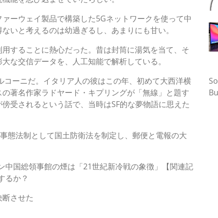
ァーウェイ製品で構築した5Gネットワークを使って中
得ないと考えるのは幼過ぎるし、あまりにも甘い。
利用することに熱心だった。昔は封筒に湯気を当て、そ
膨大な交信データを、人工知能で解析している。
タ
マルコーニだ。イタリア人の彼はこの年、初めて大西洋横
So
スの著名作家ラドヤード・キプリングが「無線」と題す
Bu
傍受されるという話で、当時はSF的な夢物語に思えた
急事態法制として国土防衛法を制定し、郵便と電報の大
ン中国総領事館の煙は「21世紀新冷戦の象徴」【関連記
するか？
決断させた