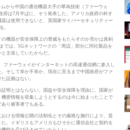
テムから中国の通信機器大手の華為技術（ファーウェ
政府は7月半ばに、そう発表した。アメリカ政府の科す
機器は使用できないと、英国家サイバーセキュリティー
る。
イの機器が安全保障上の脅威をもたらすのか否かは真剣
近までは、5Gネットワークの「周辺」部分に同社製品を
いと主張していたからだ。
）は、ファーウェイがインターネットの高速通信網に参入し
た。そして幸か不幸か、現在に至るまで中国政府がファ
けた証拠はない。
の証明とはならない。国益や安全保障を理由に、国家が
、機密情報を収集しようとするのは今に始まったことで
であり被害者でもある。
における情報公開の法制化とその厳格な施行により、昔
きた。イギリスもアメリカもひそかに通信会社と契約を
読機能を忍び込ませていたらしい。