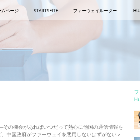
ームページ
STARTSEITE
ファーウェイルーター
H
カ
フ
H
ホ
の歴史からそれは明らか
──その機会があればいつだって熱心に他国の通信情報を
ば、中国政府がファーウェイを悪用しないはずがない＞