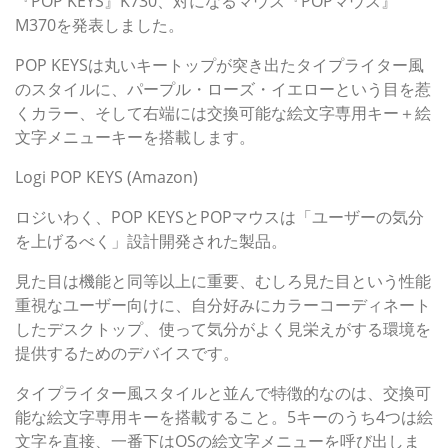
『POP KEYS』K730、対になるマウス『POPマウス』
M370を発表しました。
POP KEYSは丸いキートップが突き出たタイプライター風
のスタイルに、パープル・ローズ・イエローという目を惹
くカラー、そして右端には交換可能な絵文字専用キー＋絵
文字メニューキーを搭載します。
Logi POP KEYS (Amazon)
ロジいわく、POP KEYSとPOPマウスは「ユーザーの気分
を上げるべく」設計開発された製品。
見た目は機能と同等以上に重要、むしろ見た目という性能
重視なユーザー向けに、自分好みにカラーコーディネート
したデスクトップ、使って気分がよく見栄えがする環境を
提供するためのデバイスです。
タイプライター風スタイルと並んで特徴的なのは、交換可
能な絵文字専用キーを搭載すること。5キーのうち4つは絵
文字を直接、一番下はOSの絵文字メニューを呼び出しま