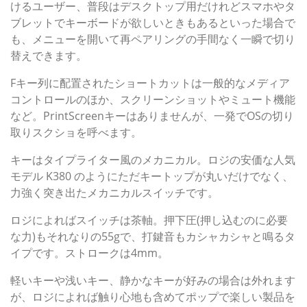
けるユーザー、普段はデスクトップ用だけれどスマホやタ
ブレットでキーボードが欲しいときもあるといった場合で
も、メニューを開いて再ペアリングの手間なく一瞬で切り
替えできます。
Fキー列に配置されたショートカットは一般的なメディア
コントロールのほか、スクリーンショットやミュート機能
など。PrintScreenキーはありませんが、一発でOSの切り
取りスクショを呼べます。
キーはタイプライター風のメカニカル。ロジの安価な人気
モデル K380 のようにただキートップが丸いだけでなく、
力強く突き出たメカニカルスイッチです。
ロジによればスイッチは茶軸。押下圧(押し込むのに必要
な力)もそれなりの55gで、打鍵音もカシャカシャと鳴るタ
イプです。ストロークは4mm。
軽いキーや浅いキー、静かなキーが好みの場合は外れます
が、ロジによれば触り心地も含めてポップで楽しい製品を