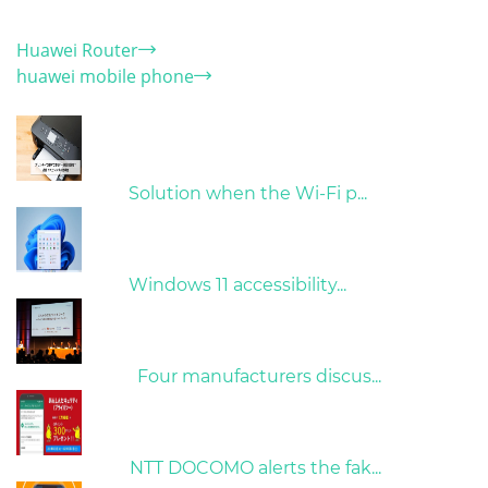
Category
Huawei Router
huawei mobile phone
Hot Articles
31/03/2022
Solution when the Wi-Fi p...
31/03/2022
Windows 11 accessibility...
09/04/2022
Four manufacturers discus...
26/10/2022
NTT DOCOMO alerts the fak...