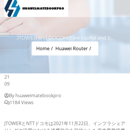
JTOWER and DOCOMO are capital and b...
Home
Huawei Router
21
09
By huaweimatebookpro
1184 Views
JTOWER and DOCOMO are capital and business
alliance with infrastructure
JTOWERとNTTドコモは2021年11月22日、インフラシェア