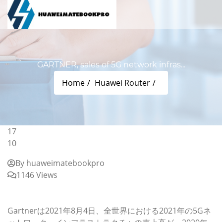
GARTNER, sales of 5G network infras...
Home
Huawei Router
17
10
By huaweimatebookpro
1146 Views
GARTNER, sales of 5G network infrastructure
worldwide expected to increase 39 % year -on -year
Gartnerは2021年8月4日、全世界における2021年の5Gネ