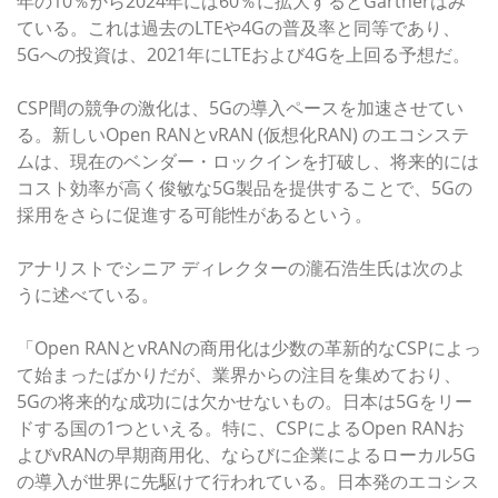
年の10％から2024年には60％に拡大するとGartnerはみ
ている。これは過去のLTEや4Gの普及率と同等であり、
5Gへの投資は、2021年にLTEおよび4Gを上回る予想だ。
CSP間の競争の激化は、5Gの導入ペースを加速させてい
る。新しいOpen RANとvRAN (仮想化RAN) のエコシステ
ムは、現在のベンダー・ロックインを打破し、将来的には
コスト効率が高く俊敏な5G製品を提供することで、5Gの
採用をさらに促進する可能性があるという。
アナリストでシニア ディレクターの瀧石浩生氏は次のよ
うに述べている。
「Open RANとvRANの商用化は少数の革新的なCSPによっ
て始まったばかりだが、業界からの注目を集めており、
5Gの将来的な成功には欠かせないもの。日本は5Gをリー
ドする国の1つといえる。特に、CSPによるOpen RANお
よびvRANの早期商用化、ならびに企業によるローカル5G
の導入が世界に先駆けて行われている。日本発のエコシス