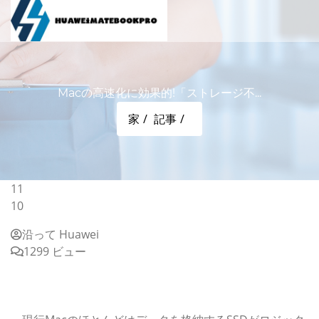
Macの高速化に効果的!「ストレージ不...
家
記事
11
10
沿って Huawei
1299 ビュー
Macの高速化に効果的!「ストレージ不足」を解消する"無
料"のメンテナンステクニック
ストレージを最適化して容量を確保しよう