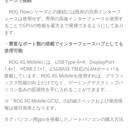
ェースで接続
ROG Flowシリーズとの接続には既存の汎用インターフ
ェースは使用せず、専用の高速インターフェースを使用す
ることでGPUの性能を最大まで発揮できるようにしてあり
ます。
・豊富なポート類の搭載でインターフェースハブとしても
使用可能
ROG XG Mobileには、USB Type-A×4、DisplayPort
1.4×1、HDMI 2.1×1、2.5GBASE-T対応のLANポート×1を
搭載しています。ROG XG Mobileを使用すれば、グラフィ
ックス性能の向上だけでなく、ゲーミングデスクトップパ
ソコン並みの拡張性を手に入れることができます。
※「ROG XG Mobile GC32」の詳細スペックおよび発売情
報は後日発表となります。
タグ
パソコン用gpuを搭載したノートパソコンの購入方法