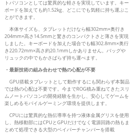
トパソコンとしては驚異的な軽さを実現しています。キー
ボードを加えても約1.52kg、どこにでも気軽に持ち運ぶこ
とができます。
本体サイズも、タブレットだけなら幅302mm×奥行き
204mm×高さ14.5mmと驚きのコンパクトさと薄さを実現
しました。キーボードを加えた場合でも幅302.8mm×奥行
き220.72mm×高さ約20.1mmしかありません。バッグや
リュックの中でもかさばらず持ち運べます。
・最新技術の組み合わせで熱の心配が不要
GPU搭載タブレットとして動作するにも関わらず本製品
では熱の心配は不要です。今までROG積み重ねてきたスリ
ムノートパソコンの開発経験を生かし、安心してゲームを
楽しめるモバイルゲーミング環境を提供します。
CPUには驚異的な熱伝導率を持つ液体金属グリスを使用
し、熱移動部にはCPUとGPUだけでなく電源回路の熱もま
とめて処理できる大型のベイパーチャンバーを搭載