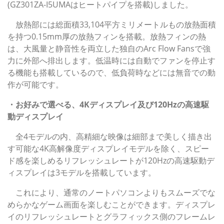
(GZ301ZA-I5UMAはヒートパイプを搭載)しました。
放熱部には総面積33,104平方ミリメートルもの放熱面積
を持つ0.15mm厚の放熱フィンを搭載。放熱フィンの熱
は、大風量と静音性を両立した独自のArc Flow Fansで強
力に外部へ排出します。低温時には自動でファンを停止す
る機能も搭載しているので、低負荷時などには無音での動
作が可能です。
・お好みで選べる、4Kディスプレイ及び120Hzの高速駆
動ディスプレイ
全4モデルの内、高精細な映像は細部まで美しく描き出
す可能な4K高解像度ディスプレイモデルを除く、スピー
ド感を楽しめるリフレッシュレートが120Hzの高速駆動デ
ィスプレイは3モデルを搭載しています。
これにより、通常のノートパソコンよりもスムーズでな
めらかなゲーム画面を楽しむことができます。ディスプレ
イのリフレッシュレートとグラフィックス側のフレームレ