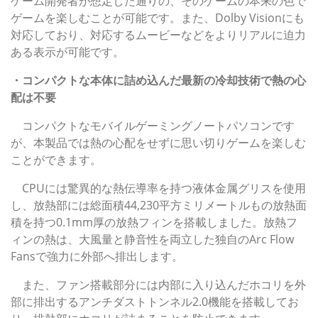
ゲーム開発者が想定した通りの、そのゲームの本来の色で
ゲームを楽しむことが可能です。また、Dolby Visionにも
対応しており、対応するムービーなどをよりリアルに迫力
ある表示が可能です。
・コンパクトな本体に詰め込んだ最新の冷却技術で熱の心
配は不要
コンパクトなモバイルゲーミングノートパソコンです
が、本製品では熱の心配をせずに思い切りゲームを楽しむ
ことができます。
CPUには驚異的な熱伝導率を持つ液体金属グリスを使用
し、放熱部には総面積44,230平方ミリメートルもの放熱面
積を持つ0.1mm厚の放熱フィンを搭載しました。放熱フ
ィンの熱は、大風量と静音性を両立した独自のArc Flow
Fansで強力に外部へ排出します。
また、ファン搭載部分には内部に入り込んだホコリを外
部に排出するアンチダストトンネル2.0機能を搭載してお