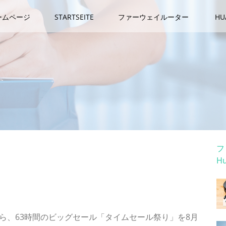
ームページ
STARTSEITE
ファーウェイルーター
H
カ
フ
H
ホ
ートパソコン、Chromebook、Androidタブレットな
9時から、63時間のビッグセール「タイムセール祭り」を8月