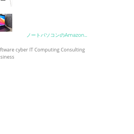
21/09/2024
10/04/2022
ノートパソコンのAmazon...
グ
ftware
cyber
IT
Computing
Consulting
siness