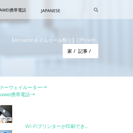
UAWEI携帯電話
JAPANESE
【Amazonタイムセール祭り】Office付...
家
記事
テゴリー
ァーウェイルーター
uawei携帯電話
ット記事
31/03/2022
Wi-Fiプリンターが印刷でき...