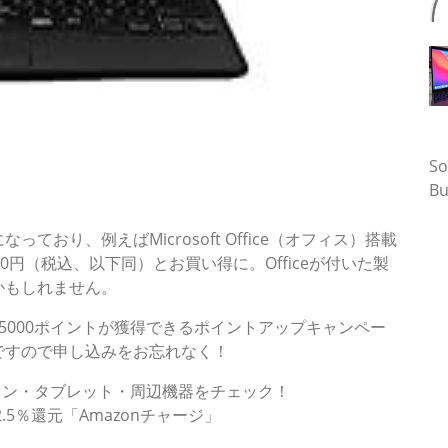
タ
So
Bu
り、例えばMicrosoft Office（オフィス）搭載
2万1110円（税込、以下同）とお買い得に。Officeが付いた製
かもしれません。
000ポイントが獲得できるポイントアップキャンペー
ですので申し込みをお忘れなく！
コン・タブレット・周辺機器をチェック！
5％還元「Amazonチャージ」