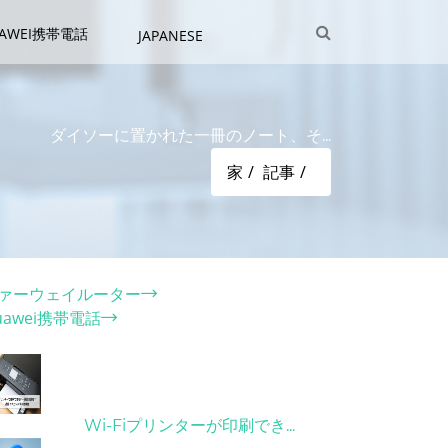
UAWEI携帯電話
JAPANESE
ダイソーに置かれた一冊のノート、そ...
家
記事
テゴリー
ァーウェイルーター
uawei携帯電話
ット記事
31/03/2022
Wi-Fiプリンターが印刷でき...