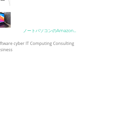
21/09/2024
10/04/2022
ノートパソコンのAmazon...
グ
ftware
cyber
IT
Computing
Consulting
siness