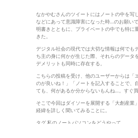
■中身の仕様に称賛の声相次ぐ
なかやむさんのツイートにはノートの中を写
などにあって意識障害になった時…のお願い
明書きとともに、プライベートの中でも特に
きた。
デジタル社会の現代では大切な情報は何でも
ち主の身に何かが生じた際、それらのデータ
デメリットも同時に存在する。
こちらの投稿を受け、他のユーザーからは「
のが良いね！」「ノートを記入することで、
ても、何があるか分からないもんね…。すぐ
そこで今回はダイソーを展開する「大創産業
経緯を詳しく聞いてみることに。
タグ
私のノートパソコンをどうやって
Copyright © 2023 huaweimatebookpro.com. A