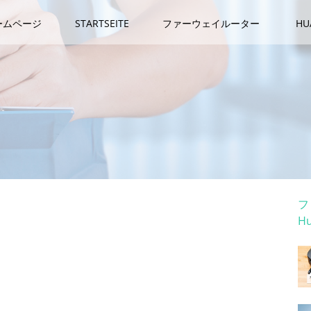
ームページ
STARTSEITE
ファーウェイルーター
H
カ
フ
H
ホ
に「素晴らしい！」とユーザー大興奮
ソーにて、一風変わったノートが注目を集めているよう