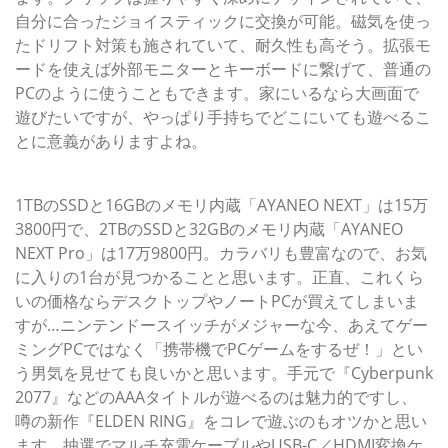
自分に合ったジョイスティックに交換が可能。磁気を使っ
たドリフト対策も施されていて、耐久性も高そう。拡張モ
ードを使えば外部モニターとキーボードに繋げて、普通の
PCのように使うこともできます。家にいるなら大画面で
遊びたいですが、やっぱり手持ちでどこにいても遊べるこ
とに意義がありますよね。
予約をすれば4月にお届け
1TBのSSDと16GBのメモリ内蔵「AYANEO NEXT」は15万
3800円で、2TBのSSDと32GBのメモリ内蔵「AYANEO
NEXT Pro」は17万9800円。カラバリも豊富なので、お気
に入りの1台が見つかることと思います。正直、これくら
いの価格ならデスクトップやノートPCが買えてしまいま
すが…ニンテンドースイッチがメジャーな今、あえてゲー
ミングPCではなく「携帯機でPCゲームをするぜ！」とい
う男気を見せても良いかと思います。手元で『Cyberpunk
2077』などのAAAタイトルが遊べるのは魅力的ですし、
噂の新作『ELDEN RING』をコレで遊ぶのもオツかと思い
ます。抽選でマルチ充電ケーブルやUSB-C／HDMI変換ケ