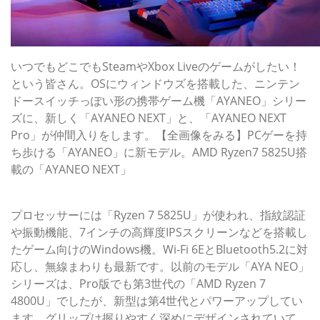
いつでもどこでもSteamやXbox Liveのゲームがしたい！
という皆さん。OSにウィンドウズを搭載した、ニンテン
ドースイッチっぽい形の携帯ゲーム機「AYANEO」シリー
ズに、新しく「AYANEO NEXT」と、「AYANEO NEXT
Pro」が仲間入りをします。【全画像をみる】PCゲーを持
ち歩ける「AYANEO」に新モデル。AMD Ryzen7 5825U搭
載の「AYANEO NEXT」
Ryzen 7 5825Uでパワフルなゲーム体験
プロセッサーには「Ryzen 7 5825U」が使われ、指紋認証
や振動機能、7インチの高輝度IPSスクリーンなどを搭載し
たゲーム向けのWindows機。Wi-Fi 6EとBluetooth5.2に対
応し、無線まわりも最新です。以前のモデル「AYA NEO」
シリーズは、Pro版でも第3世代の「AMD Ryzen 7
4800U」でしたが、新型は第4世代とパワーアップしてい
ます。グリップは握りやすく深めにデザインされていて、