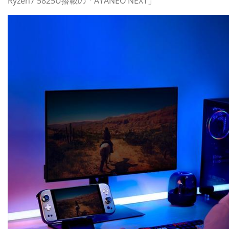
Ryzen7 5825U搭載の「AYANEO NEXT」